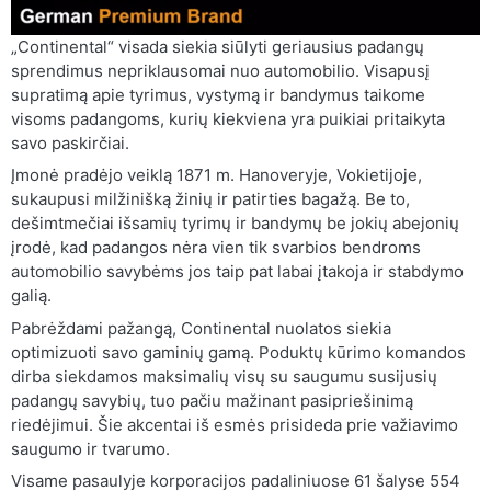
„Continental“ visada siekia siūlyti geriausius padangų
sprendimus nepriklausomai nuo automobilio. Visapusį
supratimą apie tyrimus, vystymą ir bandymus taikome
visoms padangoms, kurių kiekviena yra puikiai pritaikyta
savo paskirčiai.
Įmonė pradėjo veiklą 1871 m. Hanoveryje, Vokietijoje,
sukaupusi milžinišką žinių ir patirties bagažą. Be to,
dešimtmečiai išsamių tyrimų ir bandymų be jokių abejonių
įrodė, kad padangos nėra vien tik svarbios bendroms
automobilio savybėms jos taip pat labai įtakoja ir stabdymo
galią.
Pabrėždami pažangą, Continental nuolatos siekia
optimizuoti savo gaminių gamą. Poduktų kūrimo komandos
dirba siekdamos maksimalių visų su saugumu susijusių
padangų savybių, tuo pačiu mažinant pasipriešinimą
riedėjimui. Šie akcentai iš esmės prisideda prie važiavimo
saugumo ir tvarumo.
Visame pasaulyje korporacijos padaliniuose 61 šalyse 554