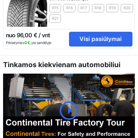
R15
R16
R17
R18
R19
R20
R21
nuo 96,00 € / vnt
Visi pasiūlymai
Pristatymas
0 €
, yra sandėlyje
Tinkamos kiekvienam automobiliui