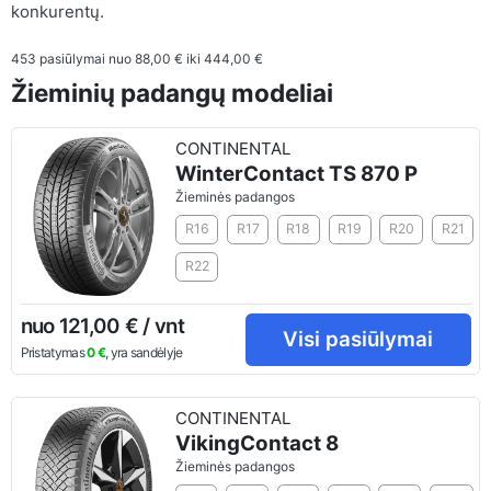
konkurentų.
453
pasiūlymai nuo
88,00 €
iki
444,00 €
Žieminių padangų modeliai
CONTINENTAL
WinterContact TS 870 P
Žieminės padangos
R16
R17
R18
R19
R20
R21
R22
nuo 121,00 € / vnt
Visi pasiūlymai
Pristatymas
0 €
, yra sandėlyje
CONTINENTAL
VikingContact 8
Žieminės padangos