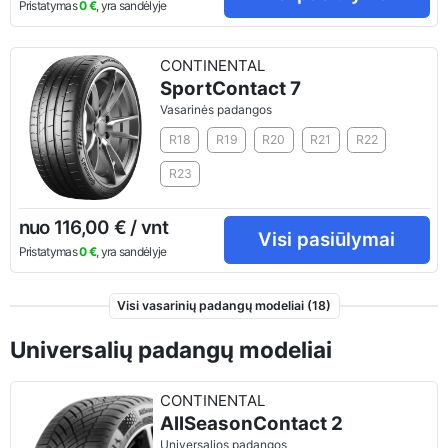
Pristatymas
0 €
, yra sandėlyje
CONTINENTAL
SportContact 7
Vasarinės padangos
R18
R19
R20
R21
R22
R23
nuo 116,00 € / vnt
Visi pasiūlymai
Pristatymas
0 €
, yra sandėlyje
Visi vasarinių padangų modeliai (18)
Universalių padangų modeliai
CONTINENTAL
AllSeasonContact 2
Universalios padangos