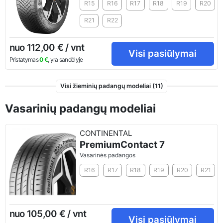
R15
R16
R17
R18
R19
R20
R21
R22
nuo 112,00 € / vnt
Visi pasiūlymai
Pristatymas
0 €
, yra sandėlyje
Visi žieminių padangų modeliai (11)
Vasarinių padangų modeliai
CONTINENTAL
PremiumContact 7
Vasarinės padangos
R16
R17
R18
R19
R20
R21
nuo 105,00 € / vnt
Visi pasiūlymai