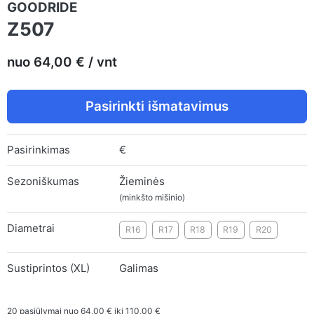
GOODRIDE
Z507
nuo 64,00 € / vnt
Pasirinkti išmatavimus
Pasirinkimas
€
Sezoniškumas
Žieminės
(minkšto mišinio)
Diametrai
R16
R17
R18
R19
R20
Sustiprintos (XL)
Galimas
20
pasiūlymai nuo
64,00 €
iki
110,00 €