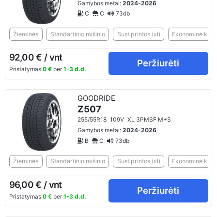
Gamybos metai:
2024-2026
C
C
73db
Žieminės
Standartinio mišinio
Sustiprintos (xl)
Ekonominė klasė
92,00 € / vnt
Peržiurėti
Pristatymas
0 €
per
1-3 d.d.
GOODRIDE
Z507
255/55R18
109V
XL 3PMSF M+S
Gamybos metai:
2024-2026
B
C
73db
Žieminės
Standartinio mišinio
Sustiprintos (xl)
Ekonominė klasė
96,00 € / vnt
Peržiurėti
Pristatymas
0 €
per
1-3 d.d.