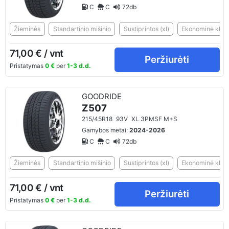
C
C
72db
Žieminės
Standartinio mišinio
Sustiprintos (xl)
Ekonominė klasė
71,00 € / vnt
Peržiurėti
Pristatymas
0 €
per
1-3 d.d.
GOODRIDE
Z507
215/45R18
93V
XL 3PMSF M+S
Gamybos metai:
2024-2026
C
C
72db
Žieminės
Standartinio mišinio
Sustiprintos (xl)
Ekonominė klasė
71,00 € / vnt
Peržiurėti
Pristatymas
0 €
per
1-3 d.d.