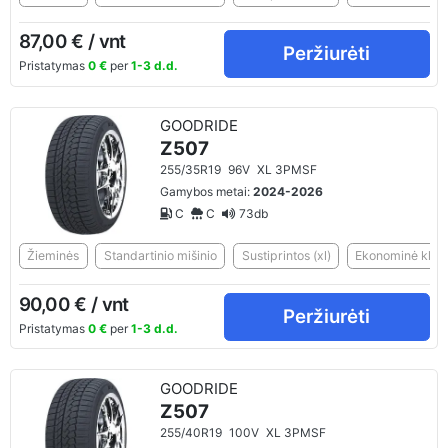
87,00 € / vnt
Peržiurėti
Pristatymas
0 €
per
1-3 d.d.
GOODRIDE
Z507
255/35R19
96V
XL 3PMSF
Gamybos metai:
2024-2026
C
C
73db
Žieminės
Standartinio mišinio
Sustiprintos (xl)
Ekonominė klasė
90,00 € / vnt
Peržiurėti
Pristatymas
0 €
per
1-3 d.d.
GOODRIDE
Z507
255/40R19
100V
XL 3PMSF