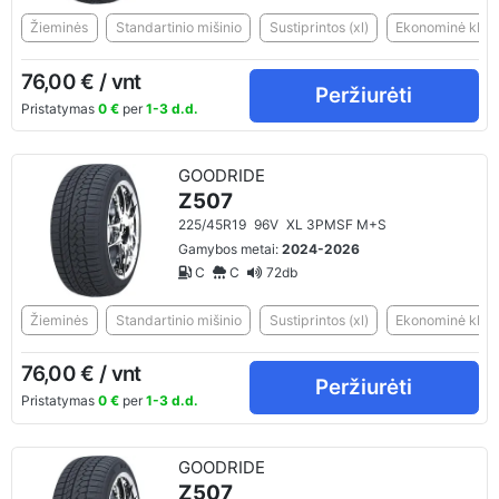
Žieminės
Standartinio mišinio
Sustiprintos (xl)
Ekonominė klasė
76,00 € / vnt
Peržiurėti
Pristatymas
0 €
per
1-3 d.d.
GOODRIDE
Z507
225/45R19
96V
XL 3PMSF M+S
Gamybos metai:
2024-2026
C
C
72db
Žieminės
Standartinio mišinio
Sustiprintos (xl)
Ekonominė klasė
76,00 € / vnt
Peržiurėti
Pristatymas
0 €
per
1-3 d.d.
GOODRIDE
Z507