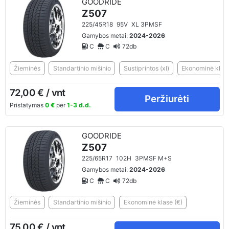
GOODRIDE
Z507
225/45R18
95V
XL 3PMSF
Gamybos metai:
2024-2026
C
C
72db
Žieminės
Standartinio mišinio
Sustiprintos (xl)
Ekonominė klasė
72,00 € / vnt
Peržiurėti
Pristatymas
0 €
per
1-3 d.d.
GOODRIDE
Z507
225/65R17
102H
3PMSF M+S
Gamybos metai:
2024-2026
C
C
72db
Žieminės
Standartinio mišinio
Ekonominė klasė (€)
75,00 € / vnt