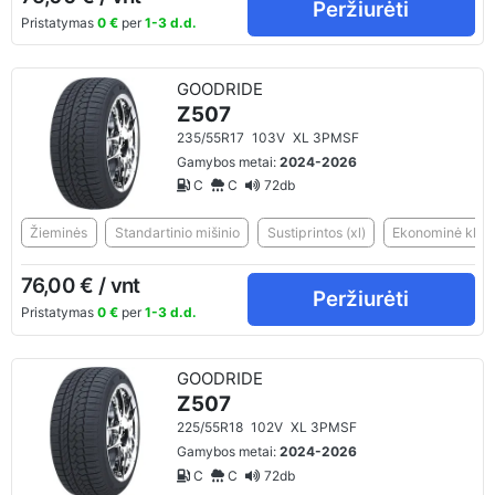
Peržiurėti
Pristatymas
0 €
per
1-3 d.d.
GOODRIDE
Z507
235/55R17
103V
XL 3PMSF
Gamybos metai:
2024-2026
C
C
72db
Žieminės
Standartinio mišinio
Sustiprintos (xl)
Ekonominė klasė
76,00 € / vnt
Peržiurėti
Pristatymas
0 €
per
1-3 d.d.
GOODRIDE
Z507
225/55R18
102V
XL 3PMSF
Gamybos metai:
2024-2026
C
C
72db