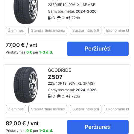
235/45R19
99V
XL 3PMSF
Gamybos metai:
2024-2026
C
C
72db
Žieminės
Standartinio mišinio
Sustiprintos (xl)
Ekonominė klasė
77,00 € / vnt
Peržiurėti
Pristatymas
0 €
per
1-3 d.d.
GOODRIDE
Z507
225/40R19
93V
XL 3PMSF
Gamybos metai:
2024-2026
C
C
72db
Žieminės
Standartinio mišinio
Sustiprintos (xl)
Ekonominė klasė
82,00 € / vnt
Peržiurėti
Pristatymas
0 €
per
1-3 d.d.