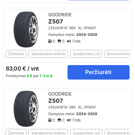
GOODRIDE
Z507
235/40R19
96V
XL 3PMSF
Gamybos metai:
2024-2026
C
C
72db
Žieminės
Standartinio mišinio
Sustiprintos (xl)
Ekonominė klasė
83,00 € / vnt
Peržiurėti
Pristatymas
0 €
per
1-3 d.d.
GOODRIDE
Z507
245/40R19
98V
XL 3PMSF
Gamybos metai:
2024-2026
C
C
72db
Žieminės
Standartinio mišinio
Sustiprintos (xl)
Ekonominė klasė