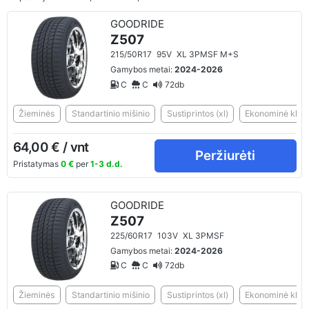
GOODRIDE
Z507
215/50R17
95V
XL 3PMSF M+S
Gamybos metai:
2024-2026
C
C
72db
Žieminės
Standartinio mišinio
Sustiprintos (xl)
Ekonominė klasė
64,00 € / vnt
Peržiurėti
Pristatymas
0 €
per
1-3 d.d.
GOODRIDE
Z507
225/60R17
103V
XL 3PMSF
Gamybos metai:
2024-2026
C
C
72db
Žieminės
Standartinio mišinio
Sustiprintos (xl)
Ekonominė klasė