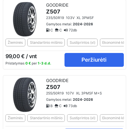
GOODRIDE
Z507
235/50R19
103V
XL 3PMSF
Gamybos metai:
2024-2026
C
C
72db
Žieminės
Standartinio mišinio
Sustiprintos (xl)
Ekonominė klasė
99,00 € / vnt
Peržiurėti
Pristatymas
0 €
per
1-3 d.d.
GOODRIDE
Z507
255/50R19
107V
XL 3PMSF M+S
Gamybos metai:
2024-2026
B
C
73db
Žieminės
Standartinio mišinio
Sustiprintos (xl)
Ekonominė klasė