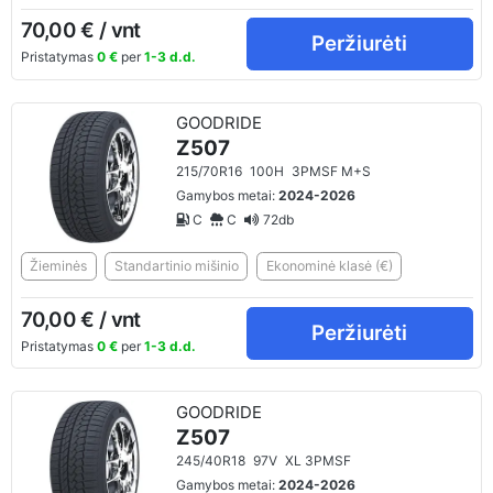
70,00 € / vnt
Peržiurėti
Pristatymas
0 €
per
1-3 d.d.
GOODRIDE
Z507
215/70R16
100H
3PMSF M+S
Gamybos metai:
2024-2026
C
C
72db
Žieminės
Standartinio mišinio
Ekonominė klasė (€)
70,00 € / vnt
Peržiurėti
Pristatymas
0 €
per
1-3 d.d.
GOODRIDE
Z507
245/40R18
97V
XL 3PMSF
Gamybos metai:
2024-2026