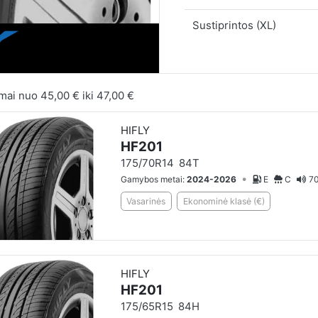
Sustiprintos (XL)
mai nuo
45,00 €
iki
47,00 €
HIFLY
HF201
175/70R14
84T
•
Gamybos metai:
2024-2026
E
C
70
Vasarinės
Ekonominė klasė (€)
HIFLY
HF201
175/65R15
84H