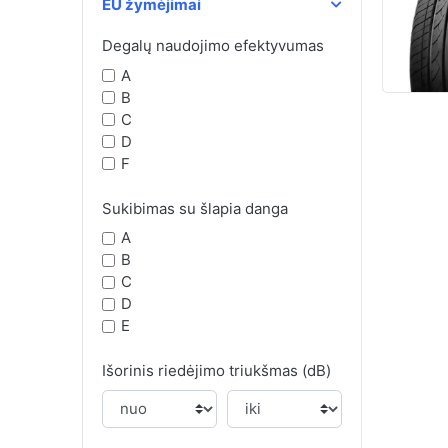
EU žymėjimai
Degalų naudojimo efektyvumas
A
B
C
D
F
Sukibimas su šlapia danga
A
B
C
D
E
Išorinis riedėjimo triukšmas (dB)