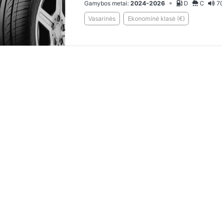
•
Gamybos metai:
2024-2026
D
C
7
Vasarinės
Ekonominė klasė (€)