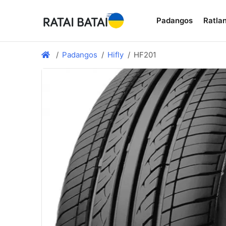
Padangos
Ratlan
Padangos
Hifly
HF201