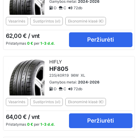
Gamybos metai:
2024-2026
D
C
72db
Vasarinės
Sustiprintos (xl)
Ekonominė klasė (€)
62,00 € / vnt
Peržiurėti
Pristatymas
0 €
per
1-3 d.d.
HIFLY
HF805
235/40R19
96W
XL
Gamybos metai:
2024-2026
D
C
72db
Vasarinės
Sustiprintos (xl)
Ekonominė klasė (€)
64,00 € / vnt
Peržiurėti
Pristatymas
0 €
per
1-3 d.d.