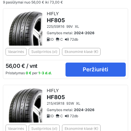
9
pasiūlymai nuo
56,00 €
iki
73,00 €
HIFLY
HF805
225/55R16
99V
XL
Gamybos metai:
2024-2026
D
C
72db
Vasarinės
Sustiprintos (xl)
Ekonominė klasė (€)
56,00 € / vnt
Peržiurėti
Pristatymas
0 €
per
1-3 d.d.
HIFLY
HF805
215/45R18
93W
XL
Gamybos metai:
2024-2026
D
C
72db
Vasarinės
Sustiprintos (xl)
Ekonominė klasė (€)