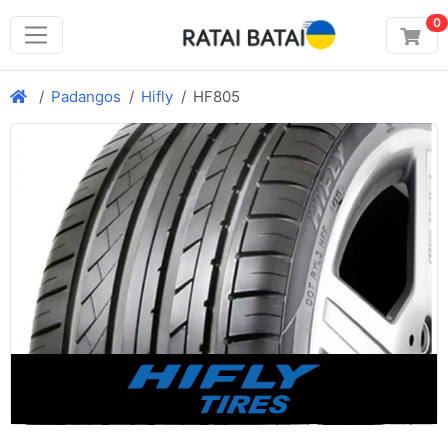
0
Padangos
Hifly
HF805