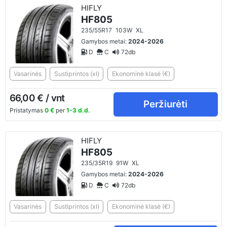
HIFLY
HF805
235/55R17
103W
XL
Gamybos metai:
2024-2026
D
C
72db
Vasarinės
Sustiprintos (xl)
Ekonominė klasė (€)
66,00 € / vnt
Peržiurėti
Pristatymas
0 €
per
1-3 d.d.
HIFLY
HF805
235/35R19
91W
XL
Gamybos metai:
2024-2026
D
C
72db
Vasarinės
Sustiprintos (xl)
Ekonominė klasė (€)