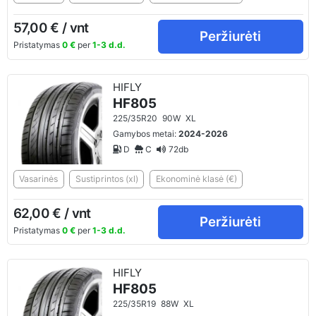
57,00 € / vnt
Peržiurėti
Pristatymas
0 €
per
1-3 d.d.
HIFLY
HF805
225/35R20
90W
XL
Gamybos metai:
2024-2026
D
C
72db
Vasarinės
Sustiprintos (xl)
Ekonominė klasė (€)
62,00 € / vnt
Peržiurėti
Pristatymas
0 €
per
1-3 d.d.
HIFLY
HF805
225/35R19
88W
XL