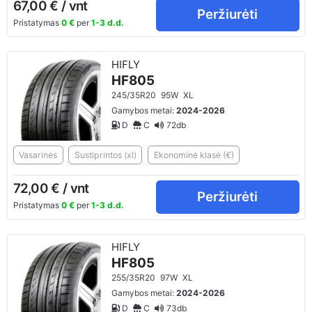
67,00 € / vnt
Peržiurėti
Pristatymas
0 €
per
1-3 d.d.
HIFLY
HF805
245/35R20
95W
XL
Gamybos metai:
2024-2026
D
C
72db
Vasarinės
Sustiprintos (xl)
Ekonominė klasė (€)
72,00 € / vnt
Peržiurėti
Pristatymas
0 €
per
1-3 d.d.
HIFLY
HF805
255/35R20
97W
XL
Gamybos metai:
2024-2026
D
C
73db