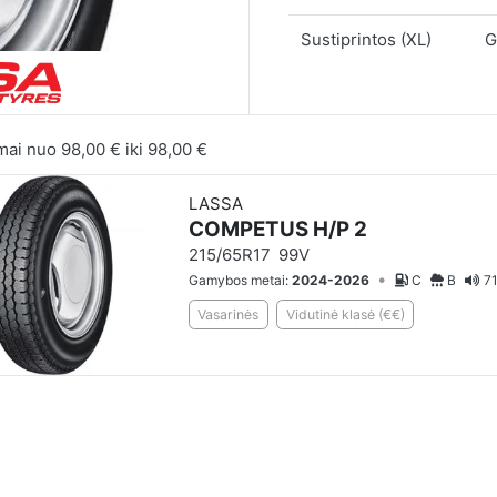
Sustiprintos (XL)
G
mai nuo
98,00 €
iki
98,00 €
LASSA
COMPETUS H/P 2
215/65R17
99V
•
Gamybos metai:
2024-2026
C
B
71
Vasarinės
Vidutinė klasė (€€)