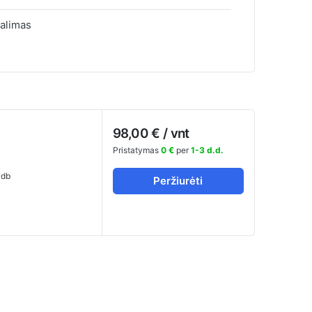
alimas
98,00 € / vnt
Pristatymas
0 €
per
1-3 d.d.
db
Peržiurėti