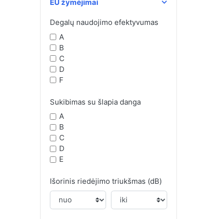
EU žymėjimai
Degalų naudojimo efektyvumas
A
B
C
D
F
Sukibimas su šlapia danga
A
B
C
D
E
Išorinis riedėjimo triukšmas (dB)