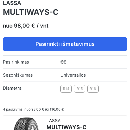
LASSA
MULTIWAYS-C
nuo 98,00 € / vnt
Pasirinkti išmatavimus
Pasirinkimas
€€
Sezoniškumas
Universalios
Diametrai
R14
R15
R16
4
pasiūlymai nuo
98,00 €
iki
116,00 €
LASSA
MULTIWAYS-C