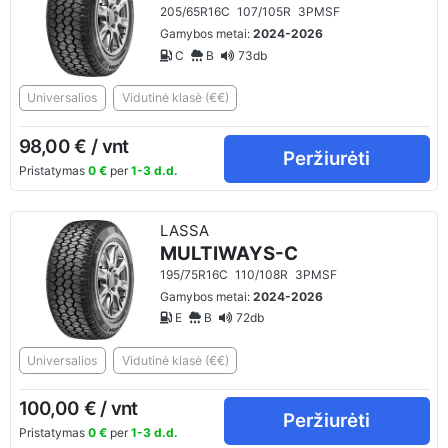
205/65R16C
107/105R
3PMSF
Gamybos metai:
2024-2026
C
B
73db
Universalios
Vidutinė klasė (€€)
98,00 € / vnt
Peržiurėti
Pristatymas
0 €
per
1-3 d.d.
LASSA
MULTIWAYS-C
195/75R16C
110/108R
3PMSF
Gamybos metai:
2024-2026
E
B
72db
Universalios
Vidutinė klasė (€€)
100,00 € / vnt
Peržiurėti
Pristatymas
0 €
per
1-3 d.d.