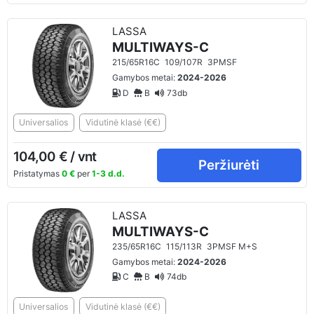
LASSA
MULTIWAYS-C
215/65R16C
109/107R
3PMSF
Gamybos metai:
2024-2026
D
B
73db
Universalios
Vidutinė klasė (€€)
104,00 € / vnt
Peržiurėti
Pristatymas
0 €
per
1-3 d.d.
LASSA
MULTIWAYS-C
235/65R16C
115/113R
3PMSF M+S
Gamybos metai:
2024-2026
C
B
74db
Universalios
Vidutinė klasė (€€)