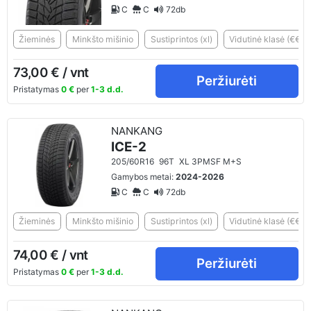
C
C
72db
Žieminės
Minkšto mišinio
Sustiprintos (xl)
Vidutinė klasė (€€)
73,00 € / vnt
Peržiurėti
Pristatymas
0 €
per
1-3 d.d.
NANKANG
ICE-2
205/60R16
96T
XL 3PMSF M+S
Gamybos metai:
2024-2026
C
C
72db
Žieminės
Minkšto mišinio
Sustiprintos (xl)
Vidutinė klasė (€€)
74,00 € / vnt
Peržiurėti
Pristatymas
0 €
per
1-3 d.d.