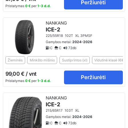
Peržiurėti
Pristatymas
0 €
per
1-3 d.d.
NANKANG
ICE-2
225/55R18
102T
XL 3PMSF
Gamybos metai:
2024-2026
C
C
72db
Žieminės
Minkšto mišinio
Sustiprintos (xl)
Vidutinė klasė (€€)
99,00 € / vnt
Peržiurėti
Pristatymas
0 €
per
1-3 d.d.
NANKANG
ICE-2
215/65R17
103T
XL
Gamybos metai:
2024-2026
C
C
72db