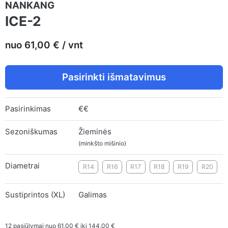
NANKANG
ICE-2
nuo 61,00 € / vnt
Pasirinkti išmatavimus
Pasirinkimas
€€
Sezoniškumas
Žieminės
(minkšto mišinio)
Diametrai
R14
R16
R17
R18
R19
R20
Sustiprintos (XL)
Galimas
12
pasiūlymai nuo
61,00 €
iki
144,00 €