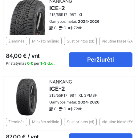
NANKANG
ICE-2
215/55R17
98T
XL
Gamybos metai:
2024-2026
C
C
72db
Žieminės
Minkšto mišinio
Sustiprintos (xl)
Vidutinė klasė (€€)
84,00 € / vnt
Peržiurėti
Pristatymas
0 €
per
1-3 d.d.
NANKANG
ICE-2
215/55R17
98T
XL 3PMSF
Gamybos metai:
2024-2026
C
C
72db
Žieminės
Minkšto mišinio
Sustiprintos (xl)
Vidutinė klasė (€€)
87,00 € / vnt