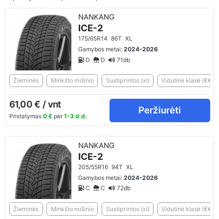
NANKANG
ICE-2
175/65R14
86T
XL
Gamybos metai:
2024-2026
D
D
71db
Žieminės
Minkšto mišinio
Sustiprintos (xl)
Vidutinė klasė (€€)
61,00 € / vnt
Peržiurėti
Pristatymas
0 €
per
1-3 d.d.
NANKANG
ICE-2
205/55R16
94T
XL
Gamybos metai:
2024-2026
C
C
72db
Žieminės
Minkšto mišinio
Sustiprintos (xl)
Vidutinė klasė (€€)