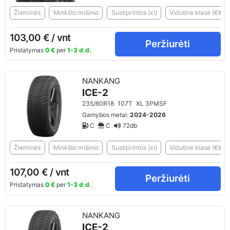
Žieminės
Minkšto mišinio
Sustiprintos (xl)
Vidutinė klasė (€€)
103,00 € / vnt
Peržiurėti
Pristatymas
0 €
per
1-3 d.d.
NANKANG
ICE-2
235/60R18
107T
XL 3PMSF
Gamybos metai:
2024-2026
C
C
72db
Žieminės
Minkšto mišinio
Sustiprintos (xl)
Vidutinė klasė (€€)
107,00 € / vnt
Peržiurėti
Pristatymas
0 €
per
1-3 d.d.
NANKANG
ICE-2