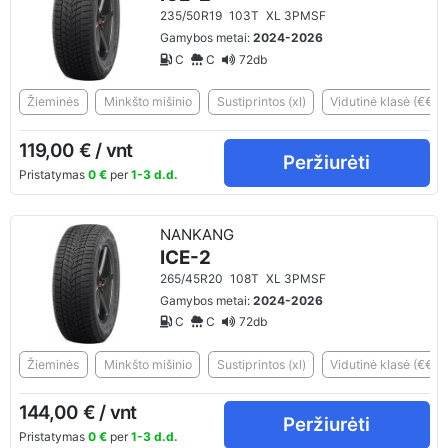
235/50R19
103T
XL 3PMSF
Gamybos metai:
2024-2026
C
C
72db
Žieminės
Minkšto mišinio
Sustiprintos (xl)
Vidutinė klasė (€€)
119,00 € / vnt
Peržiurėti
Pristatymas
0 €
per
1-3 d.d.
NANKANG
ICE-2
265/45R20
108T
XL 3PMSF
Gamybos metai:
2024-2026
C
C
72db
Žieminės
Minkšto mišinio
Sustiprintos (xl)
Vidutinė klasė (€€)
144,00 € / vnt
Peržiurėti
Pristatymas
0 €
per
1-3 d.d.