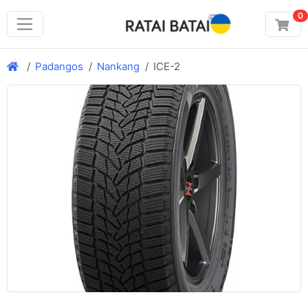
0
Padangos
Nankang
ICE-2