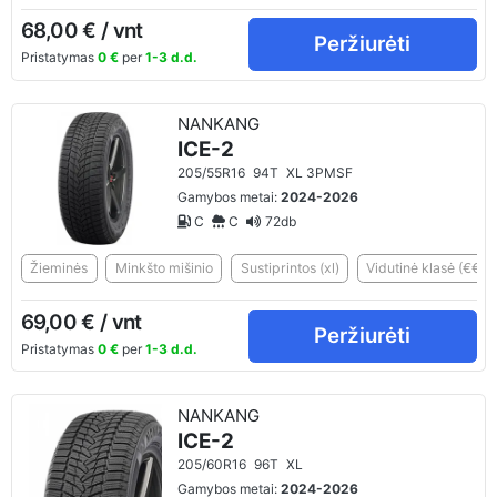
68,00 € / vnt
Peržiurėti
Pristatymas
0 €
per
1-3 d.d.
NANKANG
ICE-2
205/55R16
94T
XL 3PMSF
Gamybos metai:
2024-2026
C
C
72db
Žieminės
Minkšto mišinio
Sustiprintos (xl)
Vidutinė klasė (€€)
69,00 € / vnt
Peržiurėti
Pristatymas
0 €
per
1-3 d.d.
NANKANG
ICE-2
205/60R16
96T
XL
Gamybos metai:
2024-2026