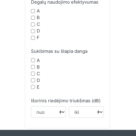
Degalų naudojimo efektyvumas
A
B
C
D
F
Sukibimas su šlapia danga
A
B
C
D
E
Išorinis riedėjimo triukšmas (dB)