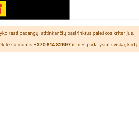
ko rasti padangų, atitinkančių pasirinktus paieškos kriterijus.
ekite su mumis
+370 614 82697
ir mes padarysime viską, kad j