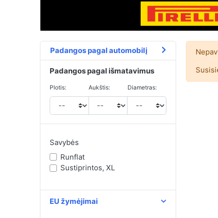
Padangos pagal automobilį
Nepavy
Susisi
Padangos pagal išmatavimus
Plotis:
Aukštis:
Diametras:
Savybės
Runflat
Sustiprintos, XL
EU žymėjimai