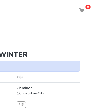
0
 WINTER
€€€
Žieminės
(standartinio mišinio)
R15