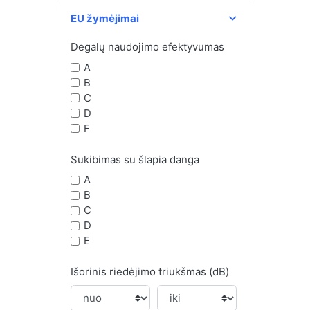
EU žymėjimai
Degalų naudojimo efektyvumas
A
B
C
D
F
Sukibimas su šlapia danga
A
B
C
D
E
Išorinis riedėjimo triukšmas (dB)