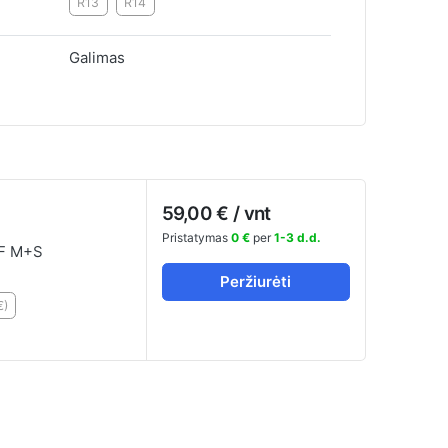
R13
R14
Galimas
59,00 € / vnt
Pristatymas
0 €
per
1-3 d.d.
F M+S
Peržiurėti
€)