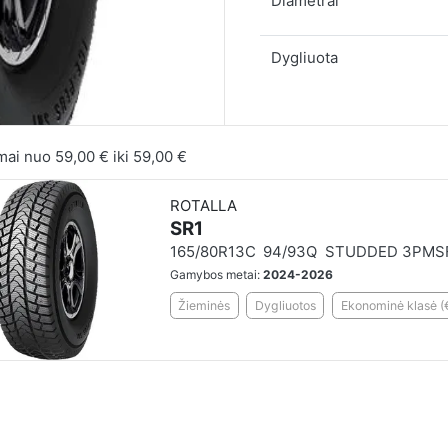
Diametrai
Dygliuota
mai nuo
59,00 €
iki
59,00 €
ROTALLA
SR1
165/80R13C
94/93Q
STUDDED 3PMS
Gamybos metai:
2024-2026
Žieminės
Dygliuotos
Ekonominė klasė (