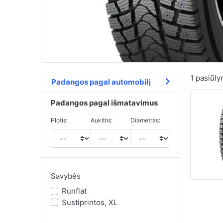
1
pasiūly
Padangos pagal automobilį
Padangos pagal išmatavimus
Plotis:
Aukštis:
Diametras:
Savybės
Runflat
Sustiprintos, XL