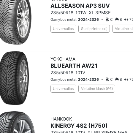
ALLSEASON AP3 SUV
235/50R18
101W
XL 3PMSF
•
Gamybos metai:
2024-2026
C
B
72
Universalios
Sustiprintos (xl)
Vidutinė k
YOKOHAMA
BLUEARTH AW21
235/50R18
101V
•
Gamybos metai:
2024-2026
C
B
72
Universalios
Vidutinė klasė (€€)
HANKOOK
KINERGY 4S2 (H750)
235/50R18
101V
XL RP 3PMSF M+S