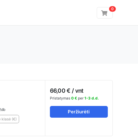
0
66,00 € / vnt
Pristatymas
0 €
per
1-3 d.d.
2db
Peržiurėti
klasė (€)