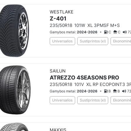
WESTLAKE
Z-401
235/50R18
101W
XL 3PMSF M+S
•
Gamybos metai:
2024-2026
C
C
7
Universalios
Sustiprintos (xl)
Ekonominė 
SAILUN
ATREZZO 4SEASONS PRO
235/50R18
101V
XL RP ECOPOINT3 3
•
Gamybos metai:
2024-2026
B
B
72
Universalios
Sustiprintos (xl)
Ekonominė 
MAXXIS