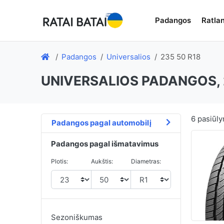
Padangos
Ratlan
Padangos
Universalios
235 50 R18
UNIVERSALIOS PADANGOS, 
6
pasiūly
Padangos pagal automobilį
Padangos pagal išmatavimus
Plotis:
Aukštis:
Diametras:
Sezoniškumas