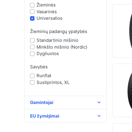
Žieminės
Vasarinės
Universalios
Žieminių padangų ypatybės
Standartinio mišinio
Minkšto mišinio (Nordic)
Dygliuotos
Savybės
Runflat
Sustiprintos, XL
Gamintojai
EU žymėjimai