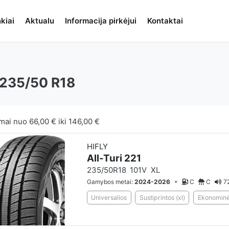
kiai
Aktualu
Informacija pirkėjui
Kontaktai
235/50 R18
mai nuo
66,00 €
iki
146,00 €
HIFLY
All-Turi 221
235/50R18
101V
XL
•
Gamybos metai:
2024-2026
C
C
7
Universalios
Sustiprintos (xl)
Ekonominė 