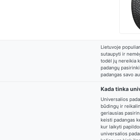
Lietuvoje populiar
sutaupyti ir nemė
todėl jų nereikia 
padangų pasirinki
padangas savo aut
Kada tinka un
Universalios pada
būdingų ir reikali
geriausias pasirin
keisti padangas ke
kur laikyti papild
universalios padan