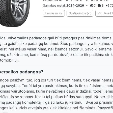
•
Gamybos metai:
2024-2026
C
B
72
Universalios
Sustiprintos (xl)
Vidutinė k
ios universalios padangos gali būti patogus pasirinkimas tiems, 
gsta gaišti laiko padangų keitimui. Šios padangos yra tinkamos
keisti nei atėjus vasariniam, nei žiemos sezonui. Savo klientams
mą, užtikriname, kad mūsų parduotuvėje rasite tik patikima sir 
omobiliui.
iversalios padangos?
ngos pasižymi tuo, jog jos turi tiek žieminėms, tiek vasarinėm
ngų savybių. Todėl tai yra pasirinkimas, kuris tinka ištisiems met
kimas vairutoojams, kurie nevažinėja daug ir dažnai, todėl jiems
ičiantis sezonams. Kartu tai puikus būdas sutaupyti. Nebereikia 
omą padangų komplektą ir gaišti laiko jų keitimui. Svarbu prisimin
gos kai kuriais atvejais yra kiek kitokios nei žieminės. Pavyzdž