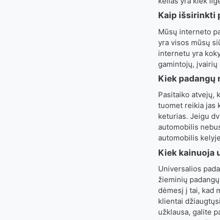
kelias yra kiek ilg
Kaip išsirinkt
Mūsų interneto par
yra visos mūsų si
internetu yra koky
gamintojų, įvairių
Kiek padangų r
Pasitaiko atvejų, 
tuomet reikia jas 
keturias. Jeigu dv
automobilis nebus
automobilis kelyj
Kiek kainuoja 
Universalios pada
žieminių padangų 
dėmesį į tai, kad
klientai džiaugtų
užklausa, galite p