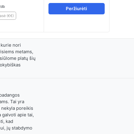
db
Peržiurėti
lasė (€€)
kurie nori
 visiems metams,
 siūlome platų šių
kokybiškas
s padangos
ams. Tai yra
 nekyla poreikis
galvoti apie tai,
ti, kad
iui, jų stabdymo