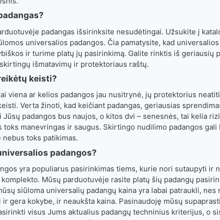
esnis.
i padangas?
duotuvėje padangas išsirinksite nesudėtingai. Užsukite į katalog
ūlomos universalios padangos. Čia pamatysite, kad universalio
biškos ir turime platų jų pasirinkimą. Galite rinktis iš geriausių
 skirtingų išmatavimų ir protektoriaus raštų.
eikėtų keisti?
kai viena ar kelios padangos jau nusitrynė, jų protektorius neatit
keisti. Verta žinoti, kad keičiant padangas, geriausias sprendimas
i Jūsų padangos bus naujos, o kitos dvi – senesnės, tai kelia rizi
 toks manevringas ir saugus. Skirtingo nudilimo padangos gali le
e nebus toks patikimas.
universalios padangos?
ngos yra populiarus pasirinkimas tiems, kurie nori sutaupyti ir 
komplekto. Mūsų parduotuvėje rasite platų šių padangų pasirink
 mūsų siūloma universalių padangų kaina yra labai patraukli, ne
si ir gera kokybe, ir neaukšta kaina. Pasinaudoję mūsų supaprast
asirinkti visus Jums aktualius padangų techninius kriterijus, o si