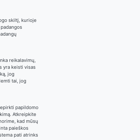
o skiltį, kurioje
s padangos
 padangų
inka reikalavimų,
 yra keisti visas
ką, jog
mti tai, jog
nepirkti papildomo
imą. Atkreipkite
s norime, kad mūsų
inta paieškos
stema pati atrinks