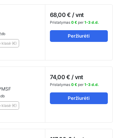
68,00 € / vnt
Pristatymas
0 €
per
1-3 d.d.
2db
Peržiurėti
klasė (€)
74,00 € / vnt
Pristatymas
0 €
per
1-3 d.d.
PMSF
db
Peržiurėti
klasė (€)