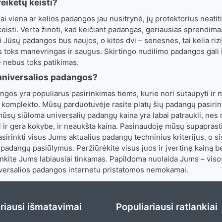
eikėtų keisti?
kai viena ar kelios padangos jau nusitrynė, jų protektorius neatit
keisti. Verta žinoti, kad keičiant padangas, geriausias sprendimas
i Jūsų padangos bus naujos, o kitos dvi – senesnės, tai kelia rizi
 toks manevringas ir saugus. Skirtingo nudilimo padangos gali le
e nebus toks patikimas.
universalios padangos?
ngos yra populiarus pasirinkimas tiems, kurie nori sutaupyti ir 
komplekto. Mūsų parduotuvėje rasite platų šių padangų pasirink
 mūsų siūloma universalių padangų kaina yra labai patraukli, ne
si ir gera kokybe, ir neaukšta kaina. Pasinaudoję mūsų supaprast
asirinkti visus Jums aktualius padangų techninius kriterijus, o si
 padangų pasiūlymus. Peržiūrėkite visus juos ir įvertinę kainą b
rinkite Jums labiausiai tinkamas. Papildoma nuolaida Jums – vis
ersalios padangos internetu pristatomos nemokamai.
riausi išmatavimai
Populiariausi ratlankiai