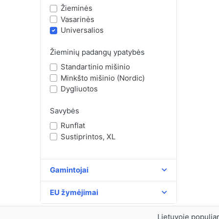
Žieminės
Vasarinės
Universalios
Žieminių padangų ypatybės
Standartinio mišinio
Minkšto mišinio (Nordic)
Dygliuotos
Savybės
Runflat
Sustiprintos, XL
Gamintojai
EU žymėjimai
Lietuvoje populiar