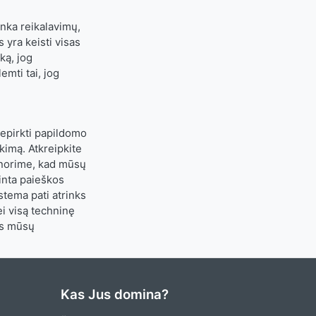
inka reikalavimų,
 yra keisti visas
ką, jog
mti tai, jog
nepirkti papildomo
imą. Atkreipkite
s norime, kad mūsų
inta paieškos
stema pati atrinks
ei visą techninę
os mūsų
Kas Jus domina?