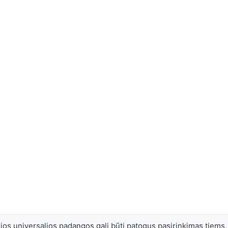
ios universalios padangos gali būti patogus pasirinkimas tiems, 