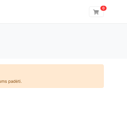
0
ums padėti.