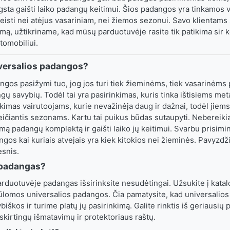
gsta gaišti laiko padangų keitimui. Šios padangos yra tinkamos
keisti nei atėjus vasariniam, nei žiemos sezonui. Savo klientams
mą, užtikriname, kad mūsų parduotuvėje rasite tik patikima sir 
omobiliui.
iversalios padangos?
ngos pasižymi tuo, jog jos turi tiek žieminėms, tiek vasarinėm
ngų savybių. Todėl tai yra pasirinkimas, kuris tinka ištisiems met
kimas vairutoojams, kurie nevažinėja daug ir dažnai, todėl jiems
ičiantis sezonams. Kartu tai puikus būdas sutaupyti. Nebereikia 
omą padangų komplektą ir gaišti laiko jų keitimui. Svarbu prisimin
gos kai kuriais atvejais yra kiek kitokios nei žieminės. Pavyzdž
esnis.
i padangas?
duotuvėje padangas išsirinksite nesudėtingai. Užsukite į katalog
ūlomos universalios padangos. Čia pamatysite, kad universalio
biškos ir turime platų jų pasirinkimą. Galite rinktis iš geriausių
 skirtingų išmatavimų ir protektoriaus raštų.