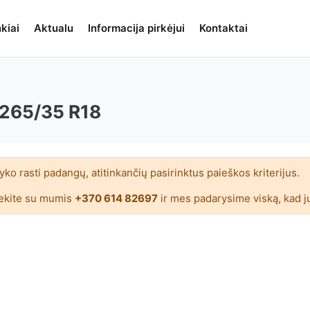
kiai
Aktualu
Informacija pirkėjui
Kontaktai
265/35 R18
ko rasti padangų, atitinkančių pasirinktus paieškos kriterijus.
ekite su mumis
+370 614 82697
ir mes padarysime viską, kad j