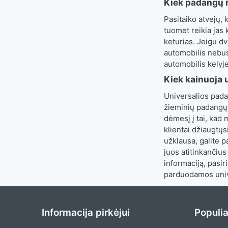
Kiek padangų r
Pasitaiko atvejų, 
tuomet reikia jas 
keturias. Jeigu dv
automobilis nebus
automobilis kelyj
Kiek kainuoja 
Universalios pada
žieminių padangų 
dėmesį į tai, kad
klientai džiaugtų
užklausa, galite p
juos atitinkančius
informaciją, pasi
parduodamos univ
Informacija pirkėjui
Populia