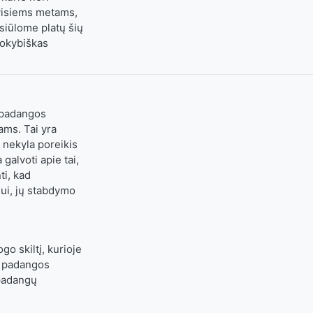
 visiems metams,
 siūlome platų šių
kokybiškas
s padangos
ams. Tai yra
 nekyla poreikis
galvoti apie tai,
ti, kad
iui, jų stabdymo
o skiltį, kurioje
s padangos
 padangų