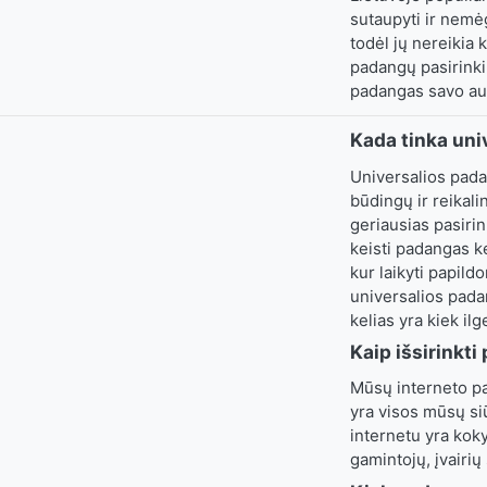
sutaupyti ir nemė
todėl jų nereikia 
padangų pasirinki
padangas savo aut
Kada tinka un
Universalios pada
būdingų ir reikali
geriausias pasirin
keisti padangas ke
kur laikyti papild
universalios padan
kelias yra kiek ilg
Kaip išsirinkt
Mūsų interneto par
yra visos mūsų si
internetu yra koky
gamintojų, įvairių