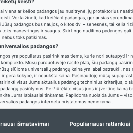
eikėtų keisti?
kai viena ar kelios padangos jau nusitrynė, jų protektorius neatit
keisti. Verta žinoti, kad keičiant padangas, geriausias sprendimas
i Jūsų padangos bus naujos, o kitos dvi – senesnės, tai kelia rizi
 toks manevringas ir saugus. Skirtingo nudilimo padangos gali le
e nebus toks patikimas.
universalios padangos?
ngos yra populiarus pasirinkimas tiems, kurie nori sutaupyti ir 
komplekto. Mūsų parduotuvėje rasite platų šių padangų pasirink
 mūsų siūloma universalių padangų kaina yra labai patraukli, ne
si ir gera kokybe, ir neaukšta kaina. Pasinaudoję mūsų supaprast
asirinkti visus Jums aktualius padangų techninius kriterijus, o si
 padangų pasiūlymus. Peržiūrėkite visus juos ir įvertinę kainą b
rinkite Jums labiausiai tinkamas. Papildoma nuolaida Jums – vis
ersalios padangos internetu pristatomos nemokamai.
riausi išmatavimai
Populiariausi ratlankiai