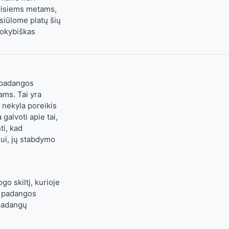
 visiems metams,
 siūlome platų šių
kokybiškas
s padangos
ams. Tai yra
 nekyla poreikis
galvoti apie tai,
ti, kad
iui, jų stabdymo
o skiltį, kurioje
s padangos
 padangų