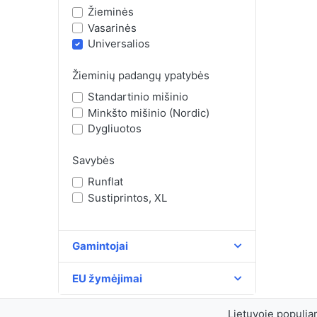
Žieminės
Vasarinės
Universalios
Žieminių padangų ypatybės
Standartinio mišinio
Minkšto mišinio (Nordic)
Dygliuotos
Savybės
Runflat
Sustiprintos, XL
Gamintojai
EU žymėjimai
Lietuvoje populiar