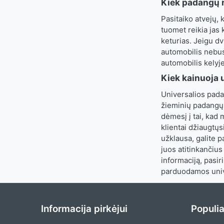
Kiek padangų r
Pasitaiko atvejų, 
tuomet reikia jas 
keturias. Jeigu dv
automobilis nebus
automobilis kelyj
Kiek kainuoja 
Universalios pada
žieminių padangų 
dėmesį į tai, kad
klientai džiaugtų
užklausa, galite p
juos atitinkančius
informaciją, pasi
parduodamos univ
Informacija pirkėjui
Populia