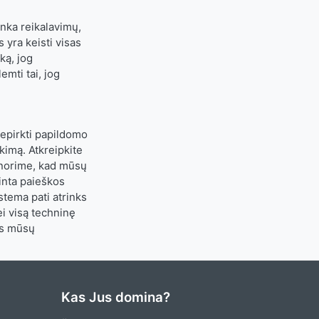
inka reikalavimų,
 yra keisti visas
ką, jog
mti tai, jog
nepirkti papildomo
imą. Atkreipkite
s norime, kad mūsų
inta paieškos
stema pati atrinks
ei visą techninę
os mūsų
Kas Jus domina?