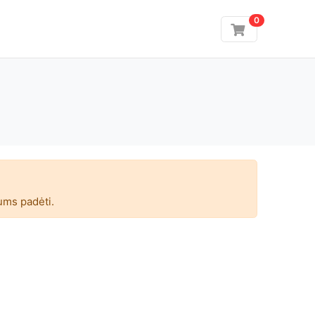
0
ums padėti.