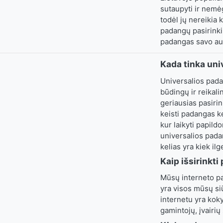
sutaupyti ir nemė
todėl jų nereikia 
padangų pasirinki
padangas savo aut
Kada tinka un
Universalios pada
būdingų ir reikali
geriausias pasirin
keisti padangas ke
kur laikyti papild
universalios padan
kelias yra kiek ilg
Kaip išsirinkt
Mūsų interneto par
yra visos mūsų si
internetu yra koky
gamintojų, įvairių