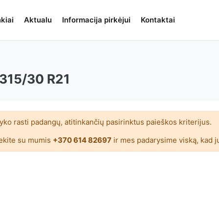
kiai
Aktualu
Informacija pirkėjui
Kontaktai
315/30 R21
ko rasti padangų, atitinkančių pasirinktus paieškos kriterijus.
ekite su mumis
+370 614 82697
ir mes padarysime viską, kad j