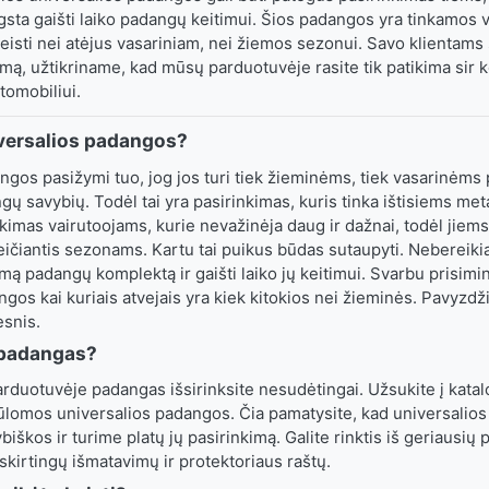
gsta gaišti laiko padangų keitimui. Šios padangos yra tinkamos
keisti nei atėjus vasariniam, nei žiemos sezonui. Savo klientams
mą, užtikriname, kad mūsų parduotuvėje rasite tik patikima sir 
omobiliui.
iversalios padangos?
ngos pasižymi tuo, jog jos turi tiek žieminėms, tiek vasarinėm
ngų savybių. Todėl tai yra pasirinkimas, kuris tinka ištisiems met
kimas vairutoojams, kurie nevažinėja daug ir dažnai, todėl jiems
ičiantis sezonams. Kartu tai puikus būdas sutaupyti. Nebereikia 
omą padangų komplektą ir gaišti laiko jų keitimui. Svarbu prisimin
gos kai kuriais atvejais yra kiek kitokios nei žieminės. Pavyzdž
esnis.
i padangas?
duotuvėje padangas išsirinksite nesudėtingai. Užsukite į katalog
ūlomos universalios padangos. Čia pamatysite, kad universalio
biškos ir turime platų jų pasirinkimą. Galite rinktis iš geriausių
 skirtingų išmatavimų ir protektoriaus raštų.