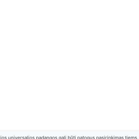
ios universalios padangos gali būti patogus pasirinkimas tiems, 