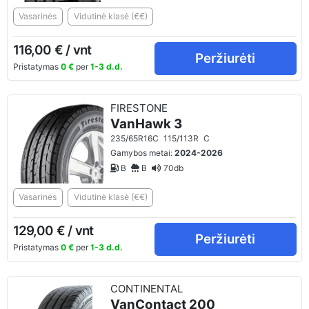
Vasarinės
Vidutinė klasė (€€)
116,00 € / vnt
Peržiurėti
Pristatymas
0 €
per
1-3 d.d.
FIRESTONE
VanHawk 3
235/65R16C
115/113R
C
Gamybos metai:
2024-2026
B
B
70db
Vasarinės
Vidutinė klasė (€€)
129,00 € / vnt
Peržiurėti
Pristatymas
0 €
per
1-3 d.d.
CONTINENTAL
VanContact 200