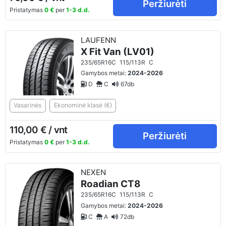
Peržiurėti
Pristatymas
0 €
per
1-3 d.d.
LAUFENN
X Fit Van (LV01)
235/65R16C
115/113R
C
Gamybos metai:
2024-2026
D
C
67db
Vasarinės
Ekonominė klasė (€)
110,00 € / vnt
Peržiurėti
Pristatymas
0 €
per
1-3 d.d.
NEXEN
Roadian CT8
235/65R16C
115/113R
C
Gamybos metai:
2024-2026
C
A
72db