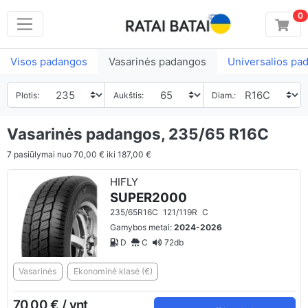
0
Visos padangos
Vasarinės padangos
Universalios pa
Plotis:
Aukštis:
Diam.:
Vasarinės padangos, 235/65 R16C
7
pasiūlymai nuo
70,00 €
iki
187,00 €
HIFLY
SUPER2000
235/65R16C
121/119R
C
Gamybos metai:
2024-2026
D
C
72db
Vasarinės
Ekonominė klasė (€)
70,00 € / vnt