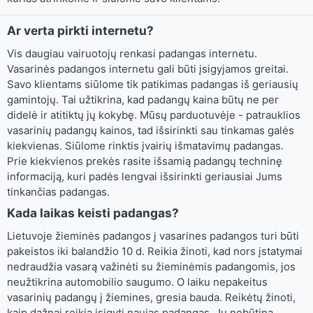
Ar verta pirkti internetu?
Vis daugiau vairuotojų renkasi padangas internetu.
Vasarinės padangos internetu gali būti įsigyjamos greitai.
Savo klientams siūlome tik patikimas padangas iš geriausių
gamintojų. Tai užtikrina, kad padangų kaina būtų ne per
didelė ir atitiktų jų kokybę. Mūsų parduotuvėje - patrauklios
vasarinių padangų kainos, tad išsirinkti sau tinkamas galės
kiekvienas. Siūlome rinktis įvairių išmatavimų padangas.
Prie kiekvienos prekės rasite išsamią padangų techninę
informaciją, kuri padės lengvai išsirinkti geriausiai Jums
tinkančias padangas.
Kada laikas keisti padangas?
Lietuvoje žieminės padangos į vasarines padangos turi būti
pakeistos iki balandžio 10 d. Reikia žinoti, kad nors įstatymai
nedraudžia vasarą važinėti su žieminėmis padangomis, jos
neužtikrina automobilio saugumo. O laiku nepakeitus
vasarinių padangų į žiemines, gresia bauda. Reikėtų žinoti,
kaip dažnai reikia įsigyti naujas padangas. Jų nebūtina