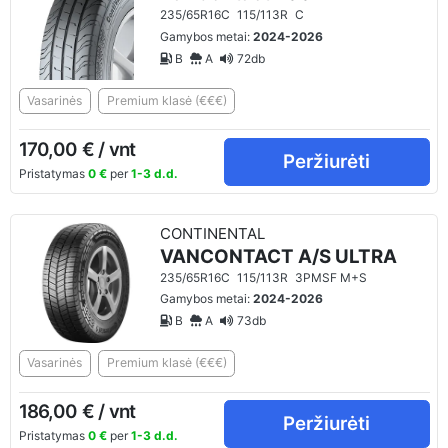
235/65R16C
115/113R
C
Gamybos metai:
2024-2026
B
A
72db
Vasarinės
Premium klasė (€€€)
170,00 € / vnt
Peržiurėti
Pristatymas
0 €
per
1-3 d.d.
CONTINENTAL
VANCONTACT A/S ULTRA
235/65R16C
115/113R
3PMSF M+S
Gamybos metai:
2024-2026
B
A
73db
Vasarinės
Premium klasė (€€€)
186,00 € / vnt
Peržiurėti
Pristatymas
0 €
per
1-3 d.d.