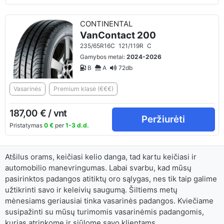
CONTINENTAL
VanContact 200
235/65R16C
121/119R
C
Gamybos metai:
2024-2026
B
A
72db
Vasarinės
Premium klasė (€€€)
187,00 € / vnt
Peržiurėti
Pristatymas
0 €
per
1-3 d.d.
Atšilus orams, keičiasi kelio danga, tad kartu keičiasi ir
automobilio manevringumas. Labai svarbu, kad mūsų
pasirinktos padangos atitiktų oro sąlygas, nes tik taip galime
užtikrinti savo ir keleivių saugumą. Šiltiems metų
mėnesiams geriausiai tinka vasarinės padangos. Kviečiame
susipažinti su mūsų turimomis vasarinėmis padangomis,
kurias atrinkome ir siūlome savo klientams.