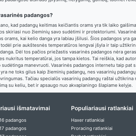
vasarinės padangos?
ano, kad padangų keitimas keičiantis orams yra tik laiko gaišima
s skiriasi nuo žieminių savo sudėtimi ir protektoriumi. Vasari
ms orams, kai kelio danga yra labiau įšilusi. Šios padangos yra 
 todėl prie aukštesnės temperatūros lengvai įšyla ir taip užtikri
 danga. Dėl tos pačios priežastis vasarinės padangos nėra gera
 nukritus temperatūrai, jos tampa kietos. Tai reiškia, kad autom
o sudėtinga manevruoti. Vasarinės padangos internetu taip pat s
 yra ne toks gilus kaip žieminių padangų, nes vasarinių padangų 
ringumas. Tačiau specialūs vasarinių padangų raštai užtikrina 
imą su keliu, bet ir apsaugo nuo akvaplaningo šlapiame kelyje.
riausi išmatavimai
Populiariausi ratlankiai
16 padangos
Haxer ratlankiai
17 padangos
Proracing ratlankiai