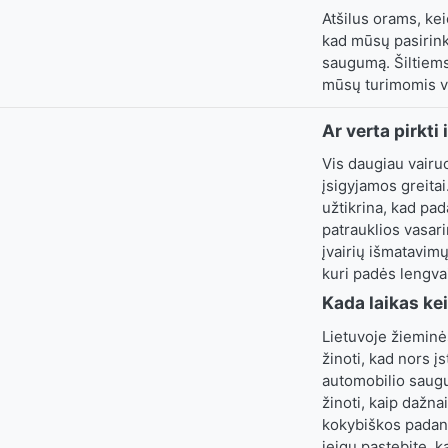
Atšilus orams, kei
kad mūsų pasirinkt
saugumą. Šiltiems
mūsų turimomis va
Ar verta pirkti
Vis daugiau vairu
įsigyjamos greita
užtikrina, kad pad
patrauklios vasari
įvairių išmatavim
kuri padės lengvai
Kada laikas ke
Lietuvoje žieminė
žinoti, kad nors 
automobilio saugu
žinoti, kaip dažna
kokybiškos padang
jeigu pastebite, 