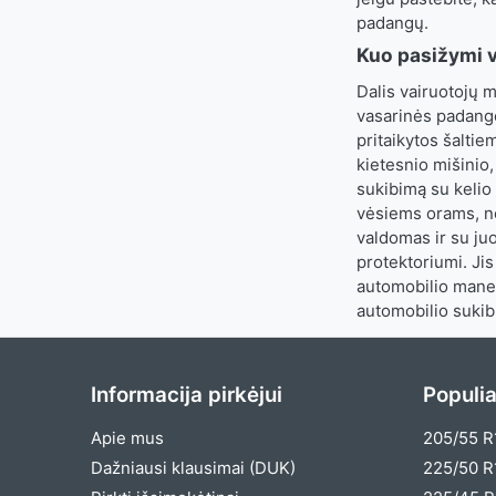
padangų.
Kuo pasižymi 
Dalis vairuotojų m
vasarinės padango
pritaikytos šaltie
kietesnio mišinio,
sukibimą su kelio
vėsiems orams, nes
valdomas ir su ju
protektoriumi. Jis
automobilio manev
automobilio sukib
Informacija pirkėjui
Populia
Apie mus
205/55 R
Dažniausi klausimai (DUK)
225/50 R