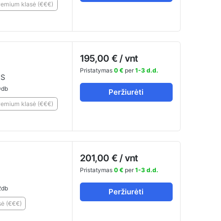
remium klasė (€€€)
195,00 € / vnt
Pristatymas
0 €
per
1-3 d.d.
KS
db
Peržiurėti
remium klasė (€€€)
201,00 € / vnt
Pristatymas
0 €
per
1-3 d.d.
db
Peržiurėti
ė (€€€)