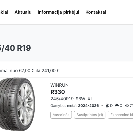
kiai
Aktualu
Informacija pirkėjui
Kontaktai
/40 R19
ymai nuo
67,00 €
iki
241,00 €
WINRUN
R330
245/40R19
98W
XL
•
Gamybos metai:
2024-2026
D
C
7
Vasarinės
Sustiprintos (xl)
Ekonominė kl