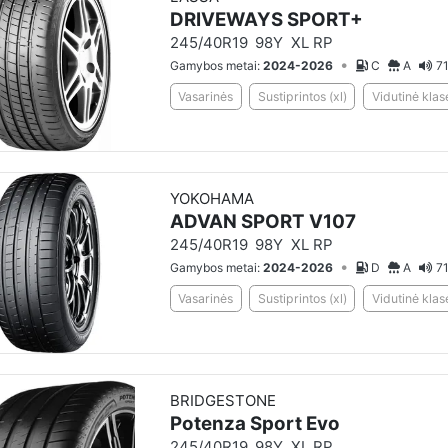
DRIVEWAYS SPORT+
245/40R19
98Y
XL RP
•
Gamybos metai:
2024-2026
C
A
71
Vasarinės
Sustiprintos (xl)
Vidutinė klas
YOKOHAMA
ADVAN SPORT V107
245/40R19
98Y
XL RP
•
Gamybos metai:
2024-2026
D
A
71
Vasarinės
Sustiprintos (xl)
Vidutinė klas
BRIDGESTONE
Potenza Sport Evo
245/40R19
98Y
XL RP