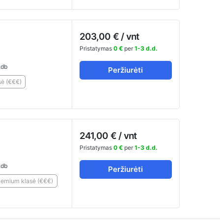
203,00 € / vnt
Pristatymas
0 €
per
1-3 d.d.
db
Peržiurėti
ė (€€€)
241,00 € / vnt
Pristatymas
0 €
per
1-3 d.d.
db
Peržiurėti
remium klasė (€€€)