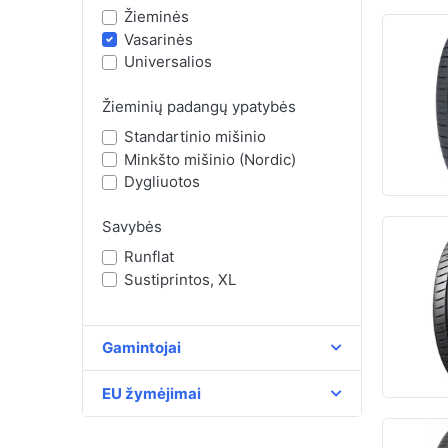
Žieminės
Vasarinės
Universalios
Žieminių padangų ypatybės
Standartinio mišinio
Minkšto mišinio (Nordic)
Dygliuotos
Savybės
Runflat
Sustiprintos, XL
Gamintojai
EU žymėjimai