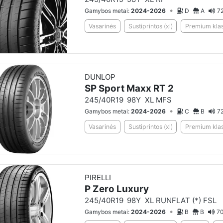
•
Gamybos metai:
2024-2026
D
A
72
Vasarinės
Sustiprintos (xl)
Premium klas
DUNLOP
SP Sport Maxx RT 2
245/40R19
98Y
XL MFS
•
Gamybos metai:
2024-2026
C
B
72
Vasarinės
Sustiprintos (xl)
Premium klas
PIRELLI
P Zero Luxury
245/40R19
98Y
XL RUNFLAT (*) FSL
•
Gamybos metai:
2024-2026
B
B
70