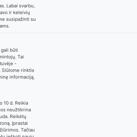
as. Labai svarbu,
avo ir keleivių
e susipažinti su
tams.
gali būti
mintojų. Tai
tuvėje -
. Siūlome rinktis
inę informaciją,
o 10 d. Reikia
jos neužtikrina
uda. Reikėtų
zoną. Įprastai
žiūrimos. Tačiau
tų ieškoti naujų