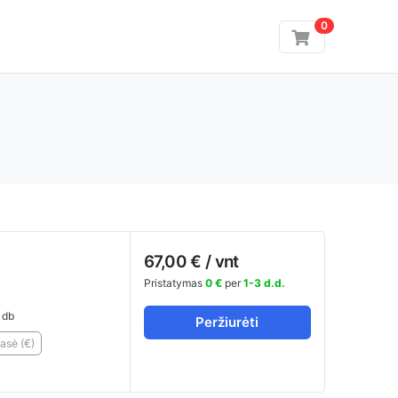
0
67,00 € / vnt
Pristatymas
0 €
per
1-3 d.d.
1db
Peržiurėti
asė (€)