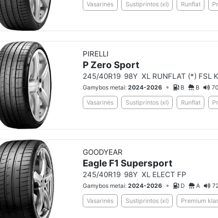
Vasarinės
Sustiprintos (xl)
Runflat
P
PIRELLI
P Zero Sport
245/40R19
98Y
XL RUNFLAT (*) FSL 
•
Gamybos metai:
2024-2026
B
B
70
Vasarinės
Sustiprintos (xl)
Runflat
P
GOODYEAR
Eagle F1 Supersport
245/40R19
98Y
XL ELECT FP
•
Gamybos metai:
2024-2026
D
A
72
Vasarinės
Sustiprintos (xl)
Premium klas