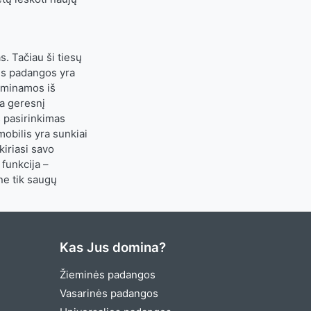
s. Tačiau ši tiesų
nės padangos yra
gaminamos iš
na geresnį
s pasirinkimas
obilis yra sunkiai
kiriasi savo
funkcija –
ne tik saugų
Kas Jus domina?
Žieminės padangos
Vasarinės padangos