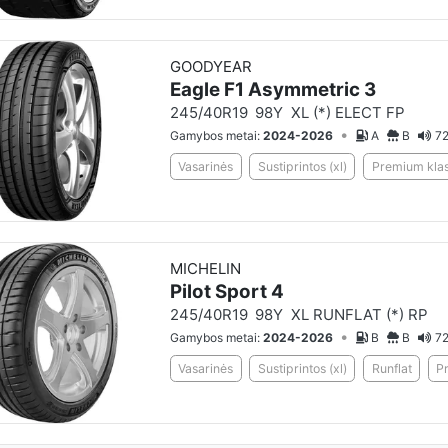
GOODYEAR
Eagle F1 Asymmetric 3
245/40R19
98Y
XL (*) ELECT FP
•
Gamybos metai:
2024-2026
A
B
72
Vasarinės
Sustiprintos (xl)
Premium klas
MICHELIN
Pilot Sport 4
245/40R19
98Y
XL RUNFLAT (*) RP
•
Gamybos metai:
2024-2026
B
B
72
Vasarinės
Sustiprintos (xl)
Runflat
P