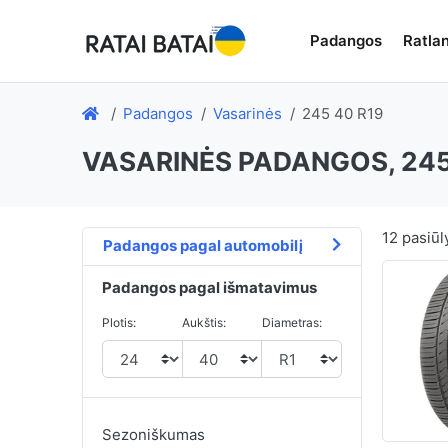
Padangos
Ratlan
Padangos
Vasarinės
245 40 R19
VASARINĖS PADANGOS, 245
12
pasiūl
Padangos pagal automobilį
Padangos pagal išmatavimus
Plotis:
Aukštis:
Diametras:
Sezoniškumas