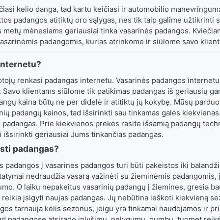
čiasi kelio danga, tad kartu keičiasi ir automobilio manevringum
os padangos atitiktų oro sąlygas, nes tik taip galime užtikrinti s
 metų mėnesiams geriausiai tinka vasarinės padangos. Kviečiam
sarinėmis padangomis, kurias atrinkome ir siūlome savo klien
 internetu?
otojų renkasi padangas internetu. Vasarinės padangos internetu 
i. Savo klientams siūlome tik patikimas padangas iš geriausių ga
angų kaina būtų ne per didelė ir atitiktų jų kokybę. Mūsų parduo
nių padangų kainos, tad išsirinkti sau tinkamas galės kiekvienas
ų padangas. Prie kiekvienos prekės rasite išsamią padangų techn
 išsirinkti geriausiai Jums tinkančias padangas.
isti padangas?
s padangos į vasarines padangos turi būti pakeistos iki balandži
įstatymai nedraudžia vasarą važinėti su žieminėmis padangomis, 
mo. O laiku nepakeitus vasarinių padangų į žiemines, gresia ba
i reikia įsigyti naujas padangas. Jų nebūtina ieškoti kiekvieną se
os tarnauja kelis sezonus, jeigu yra tinkamai naudojamos ir pri
kad padangose atsirado įplyšimų, nelygumų, gumbų, tuomet reikė