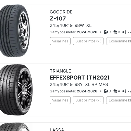
GOODRIDE
Z-107
245/40R19
98W
XL
•
Gamybos metai:
2024-2026
C
B
72
Vasarinės
Sustiprintos (xl)
Ekonominė kl
TRIANGLE
EFFEXSPORT (TH202)
245/40R19
98Y
XL RP M+S
•
Gamybos metai:
2024-2026
D
A
72
Vasarinės
Sustiprintos (xl)
Ekonominė kl
LASSA