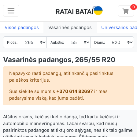
0
Visos padangos
Vasarinės padangos
Universalios pa
Plotis:
Aukštis:
Diam.:
Vasarinės padangos, 265/55 R20
Nepavyko rasti padangų, atitinkančių pasirinktus
paieškos kriterijus.
Susisiekite su mumis
+370 614 82697
ir mes
padarysime viską, kad jums padėti.
Atšilus orams, keičiasi kelio danga, tad kartu keičiasi ir
automobilio manevringumas. Labai svarbu, kad mūsų
pasirinktos padangos atitiktų oro sąlygas, nes tik taip galime
užtikrinti savo ir keleivių saugumą. Šiltiems metų