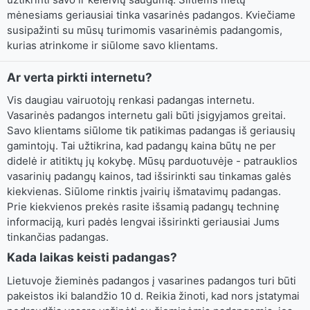
mėnesiams geriausiai tinka vasarinės padangos. Kviečiame
susipažinti su mūsų turimomis vasarinėmis padangomis,
kurias atrinkome ir siūlome savo klientams.
Ar verta pirkti internetu?
Vis daugiau vairuotojų renkasi padangas internetu.
Vasarinės padangos internetu gali būti įsigyjamos greitai.
Savo klientams siūlome tik patikimas padangas iš geriausių
gamintojų. Tai užtikrina, kad padangų kaina būtų ne per
didelė ir atitiktų jų kokybę. Mūsų parduotuvėje - patrauklios
vasarinių padangų kainos, tad išsirinkti sau tinkamas galės
kiekvienas. Siūlome rinktis įvairių išmatavimų padangas.
Prie kiekvienos prekės rasite išsamią padangų techninę
informaciją, kuri padės lengvai išsirinkti geriausiai Jums
tinkančias padangas.
Kada laikas keisti padangas?
Lietuvoje žieminės padangos į vasarines padangos turi būti
pakeistos iki balandžio 10 d. Reikia žinoti, kad nors įstatymai