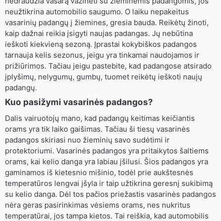
nedraudžia vasarą važinėti su žieminėmis padangomis, jos
neužtikrina automobilio saugumo. O laiku nepakeitus
vasarinių padangų į žiemines, gresia bauda. Reikėtų žinoti,
kaip dažnai reikia įsigyti naujas padangas. Jų nebūtina
ieškoti kiekvieną sezoną. Įprastai kokybiškos padangos
tarnauja kelis sezonus, jeigu yra tinkamai naudojamos ir
prižiūrimos. Tačiau jeigu pastebite, kad padangose atsirado
įplyšimų, nelygumų, gumbų, tuomet reikėtų ieškoti naujų
padangų.
Kuo pasižymi vasarinės padangos?
Dalis vairuotojų mano, kad padangų keitimas keičiantis
orams yra tik laiko gaišimas. Tačiau ši tiesų vasarinės
padangos skiriasi nuo žieminių savo sudėtimi ir
protektoriumi. Vasarinės padangos yra pritaikytos šaltiems
orams, kai kelio danga yra labiau įšilusi. Šios padangos yra
gaminamos iš kietesnio mišinio, todėl prie aukštesnės
temperatūros lengvai įšyla ir taip užtikrina geresnį sukibimą
su kelio danga. Dėl tos pačios priežastis vasarinės padangos
nėra geras pasirinkimas vėsiems orams, nes nukritus
temperatūrai, jos tampa kietos. Tai reiškia, kad automobilis