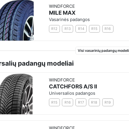
WINDFORCE
MILE MAX
Vasarinės padangos
R12
R13
R14
R15
R16
Visi vasarinių padangų modeli
rsalių padangų modeliai
WINDFORCE
CATCHFORS A/S II
Universalios padangos
R15
R16
R17
R18
R19
WINDFORCE