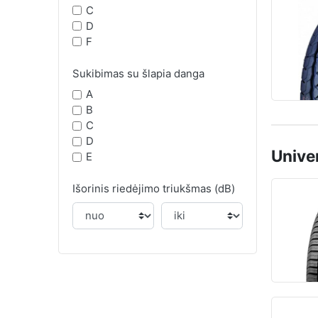
C
D
F
Sukibimas su šlapia danga
A
B
C
D
Unive
E
Išorinis riedėjimo triukšmas (dB)