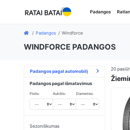
Padangos
Ratlan
Padangos
Windforce
WINDFORCE PADANGOS
20
pasiū
Padangos pagal automobilį
Žiemi
Padangos pagal išmatavimus
Plotis:
Aukštis:
Diametras:
Sezoniškumas