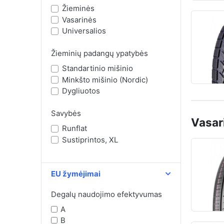
Žieminės
Vasarinės
Universalios
Žieminių padangų ypatybės
Standartinio mišinio
Minkšto mišinio (Nordic)
Dygliuotos
Savybės
Vasar
Runflat
Sustiprintos, XL
EU žymėjimai
Degalų naudojimo efektyvumas
A
B