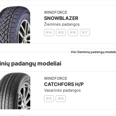
WINDFORCE
SNOWBLAZER
Žieminės padangos
R14
R15
R16
R17
Visi žieminių padangų modelia
inių padangų modeliai
WINDFORCE
CATCHFORS H/P
Vasarinės padangos
R15
R16