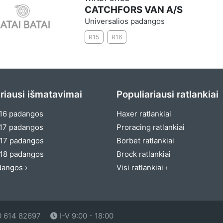
CATCHFORS VAN A/S
Universalios padangos
R15
R16
riausi išmatavimai
Populiariausi ratlankiai
16 padangos
Haxer ratlankiai
17 padangos
Proracing ratlankiai
17 padangos
Borbet ratlankiai
18 padangos
Brock ratlankiai
dangos ›
Visi ratlankiai ›
 614 82697
I-V 9:00 - 18:00