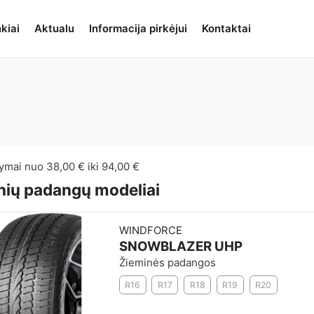
kiai
Aktualu
Informacija pirkėjui
Kontaktai
lymai nuo
38,00 €
iki
94,00 €
nių padangų modeliai
WINDFORCE
SNOWBLAZER UHP
Žieminės padangos
R16
R17
R18
R19
R20