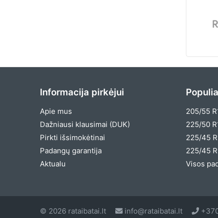
Informacija pirkėjui
Populia
Apie mus
205/55 R
Dažniausi klausimai (DUK)
225/50 R
Pirkti išsimokėtinai
225/45 R
Padangų garantija
225/45 R
Aktualu
Visos pa
© 2026 rataibatai.lt
info@rataibatai.lt
+370