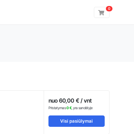
0
nuo 60,00 € / vnt
Pristatymas
0 €
, yra sandėlyje
Visi pasiūlymai