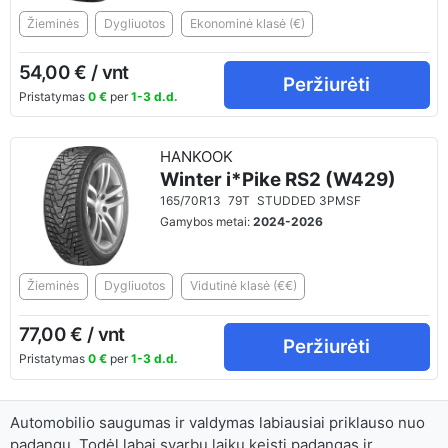
Žieminės
Dygliuotos
Ekonominė klasė (€)
54,00 € / vnt
Peržiurėti
Pristatymas
0 €
per
1-3 d.d.
HANKOOK
Winter i*Pike RS2 (W429)
165/70R13
79T
STUDDED 3PMSF
Gamybos metai:
2024-2026
Žieminės
Dygliuotos
Vidutinė klasė (€€)
77,00 € / vnt
Peržiurėti
Pristatymas
0 €
per
1-3 d.d.
Automobilio saugumas ir valdymas labiausiai priklauso nuo
padangų. Todėl labai svarbu laiku keisti padangas ir