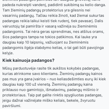
padeda nukreipti vandenį, padidinti sukibimą su kelio danga.
Tam žieminių padangų protektorius yra gilesnis nei
vasarinių padangų. Tačiau reikia žinoti, kad žiemai sukurtas
padangas reikia laikui keisti tiek rudenį, tiek pavasarį. Dalis
vairuotojų tai pamiršta ir vasarą važinėja su žieminėmis
padangomis. Tai nėra geras sprendimas, nes atšilus orams,
šios padangos tampa ne tokios patikimos. Kai lauke yra
daugiau kaip 10 laipsnių, važiuojant su žieminėmis
padangomis ilgėja stabdymo kelias, o tai gali būti pavojinga
kelyje.
Kiek kainuoja padangos?
Mūsų parduotuvėje rasite tik aukštos kokybės padangas,
kurias atrinkome savo klientams. Žieminių padangų kainos
pas mus yra gana įvairios – nuo keliasdešimties eurų iki kiek
daugiau kaip 100 už vienetą. Žieminių padangų kaina
priklauso nuo gamintojo, išmatavimų, padangų mišinio ir
protektoriaus. Taip pat galite rinktis spygliuotas padangas,
jeigu dažnai važinėjate miško keliais, bekele, žvyruotu
paviršiumi.