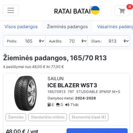
0
Visos padangos
Žieminės padangos
Vasarinės padan
Plotis:
Aukštis:
Diam.:
Žieminės padangos, 165/70 R13
4
pasiūlymai nuo
48,00 €
iki
77,00 €
SAILUN
ICE BLAZER WST3
165/70R13
79T
STUDDABLE 3PMSF M+S
Gamybos metai:
2024-2026
E
D
71db
Žieminės
Standartinio mišinio
Ekonominė klasė (€)
48,00 € / vnt