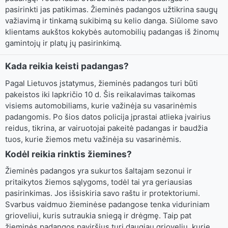
pasirinkti jas patikimas. Žieminės padangos užtikrina saugų
važiavimą ir tinkamą sukibimą su kelio danga. Siūlome savo
klientams aukštos kokybės automobilių padangas iš žinomų
gamintojų ir platų jų pasirinkimą.
Kada reikia keisti padangas?
Pagal Lietuvos įstatymus, žieminės padangos turi būti
pakeistos iki lapkričio 10 d. Šis reikalavimas taikomas
visiems automobiliams, kurie važinėja su vasarinėmis
padangomis. Po šios datos policija įprastai atlieka įvairius
reidus, tikrina, ar vairuotojai pakeitė padangas ir baudžia
tuos, kurie žiemos metu važinėja su vasarinėmis.
Kodėl reikia rinktis žiemines?
Žieminės padangos yra sukurtos šaltajam sezonui ir
pritaikytos žiemos sąlygoms, todėl tai yra geriausias
pasirinkimas. Jos išsiskiria savo raštu ir protektoriumi.
Svarbus vaidmuo žieminėse padangose tenka viduriniam
grioveliui, kuris sutraukia sniegą ir drėgmę. Taip pat
žieminės padangos paviršius turi daugiau griovelių, kurie