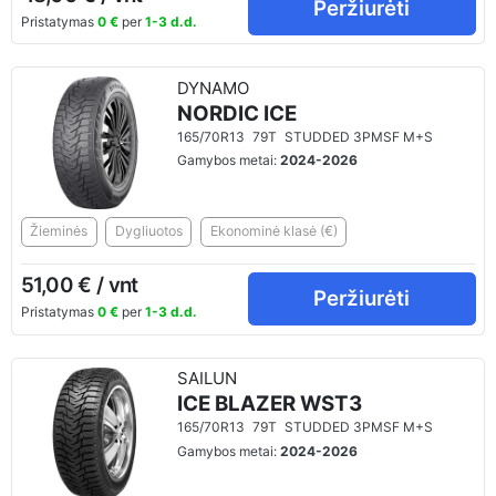
Peržiurėti
Pristatymas
0 €
per
1-3 d.d.
DYNAMO
NORDIC ICE
165/70R13
79T
STUDDED 3PMSF M+S
Gamybos metai:
2024-2026
Žieminės
Dygliuotos
Ekonominė klasė (€)
51,00 € / vnt
Peržiurėti
Pristatymas
0 €
per
1-3 d.d.
SAILUN
ICE BLAZER WST3
165/70R13
79T
STUDDED 3PMSF M+S
Gamybos metai:
2024-2026