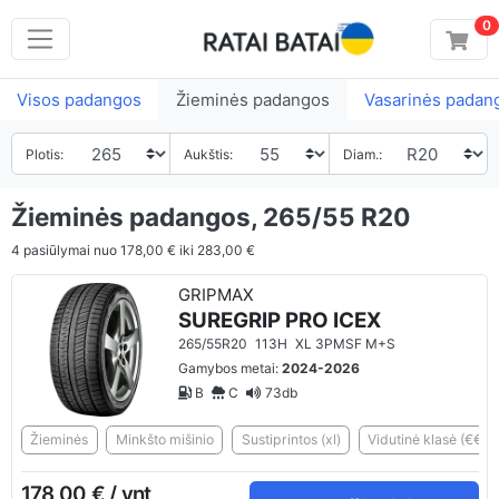
0
Visos padangos
Žieminės padangos
Vasarinės padan
Plotis:
Aukštis:
Diam.:
Žieminės padangos, 265/55 R20
4
pasiūlymai nuo
178,00 €
iki
283,00 €
GRIPMAX
SUREGRIP PRO ICEX
265/55R20
113H
XL 3PMSF M+S
Gamybos metai:
2024-2026
B
C
73db
Žieminės
Minkšto mišinio
Sustiprintos (xl)
Vidutinė klasė (€€)
178,00 € / vnt