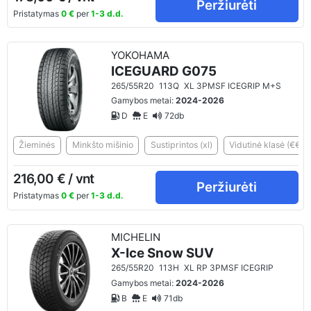
Peržiurėti
Pristatymas
0 €
per
1-3 d.d.
YOKOHAMA
ICEGUARD G075
265/55R20
113Q
XL 3PMSF ICEGRIP M+S
Gamybos metai:
2024-2026
D
E
72db
Žieminės
Minkšto mišinio
Sustiprintos (xl)
Vidutinė klasė (€€)
216,00 € / vnt
Peržiurėti
Pristatymas
0 €
per
1-3 d.d.
MICHELIN
X-Ice Snow SUV
265/55R20
113H
XL RP 3PMSF ICEGRIP
Gamybos metai:
2024-2026
B
E
71db