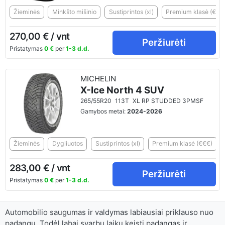
Žieminės
Minkšto mišinio
Sustiprintos (xl)
Premium klasė (€€€
270,00 € / vnt
Peržiurėti
Pristatymas
0 €
per
1-3 d.d.
MICHELIN
X-Ice North 4 SUV
265/55R20
113T
XL RP STUDDED 3PMSF
Gamybos metai:
2024-2026
Žieminės
Dygliuotos
Sustiprintos (xl)
Premium klasė (€€€)
283,00 € / vnt
Peržiurėti
Pristatymas
0 €
per
1-3 d.d.
Automobilio saugumas ir valdymas labiausiai priklauso nuo
padangų. Todėl labai svarbu laiku keisti padangas ir