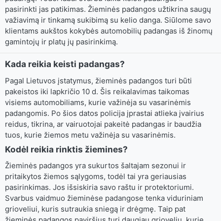
pasirinkti jas patikimas. Žieminės padangos užtikrina saugų
važiavimą ir tinkamą sukibimą su kelio danga. Siūlome savo
klientams aukštos kokybės automobilių padangas iš žinomų
gamintojų ir platų jų pasirinkimą.
Kada reikia keisti padangas?
Pagal Lietuvos įstatymus, žieminės padangos turi būti
pakeistos iki lapkričio 10 d. Šis reikalavimas taikomas
visiems automobiliams, kurie važinėja su vasarinėmis
padangomis. Po šios datos policija įprastai atlieka įvairius
reidus, tikrina, ar vairuotojai pakeitė padangas ir baudžia
tuos, kurie žiemos metu važinėja su vasarinėmis.
Kodėl reikia rinktis žiemines?
Žieminės padangos yra sukurtos šaltajam sezonui ir
pritaikytos žiemos sąlygoms, todėl tai yra geriausias
pasirinkimas. Jos išsiskiria savo raštu ir protektoriumi.
Svarbus vaidmuo žieminėse padangose tenka viduriniam
grioveliui, kuris sutraukia sniegą ir drėgmę. Taip pat
žieminės padangos paviršius turi daugiau griovelių, kurie