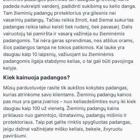
padeda nukreipti vandenį, padidinti sukibimą su kelio danga.
Tam žieminių padangų protektorius yra gilesnis nei
vasarinių padangų. Tačiau reikia žinoti, kad žiemai sukurtas
padangas reikia laikui keisti tiek rudenį, tiek pavasarį. Dalis
vairuotojų tai pamiršta ir vasarą važinėja su žieminėmis
padangomis. Tai nėra geras sprendimas, nes atšilus orams,
šios padangos tampa ne tokios patikimos. Kai lauke yra
daugiau kaip 10 laipsnių, važiuojant su žieminėmis
padangomis ilgėja stabdymo kelias, o tai gali būti pavojinga
kelyje.
Kiek kainuoja padangos?
Mūsų parduotuvėje rasite tik aukštos kokybės padangas,
kurias atrinkome savo klientams. Žieminių padangų kainos
pas mus yra gana įvairios – nuo keliasdešimties eurų iki kiek
daugiau kaip 100 už vienetą. Žieminių padangų kaina
priklauso nuo gamintojo, išmatavimų, padangų mišinio ir
protektoriaus. Taip pat galite rinktis spygliuotas padangas,
jeigu dažnai važinėjate miško keliais, bekele, žvyruotu
paviršiumi.