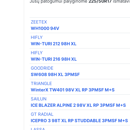
Jūsų patogumui palyginome
225/50R17
išmatavi
ZEETEX
WH1000 94V
HIFLY
WIN-TURI 212 98H XL
HIFLY
WIN-TURI 216 98H XL
GOODRIDE
SW608 98H XL 3PMSF
TRIANGLE
WinterX TW401 98V XL RP 3PMSF M+S
SAILUN
ICE BLAZER ALPINE 2 98V XL RP 3PMSF M+S
GT RADIAL
ICEPRO 3 98T XL RP STUDDABLE 3PMSF M+S
LASSA