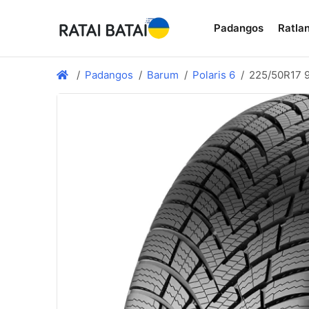
Padangos
Ratlan
Padangos
Barum
Polaris 6
225/50R17 