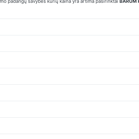
mo padangų savybes kurių kaina yra artima pasirinktai
BARUM P