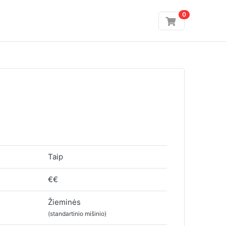
0
Taip
€€
Žieminės
(standartinio mišinio)