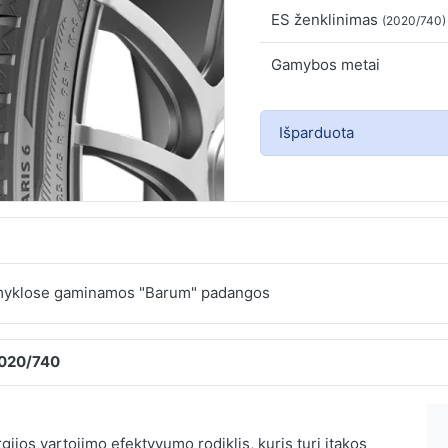
ES ženklinimas
(2020/740)
Gamybos metai
Išparduota
gamyklose gaminamos "Barum" padangos
2020/740
ijos vartojimo efektyvumo rodiklis, kuris turi įtakos