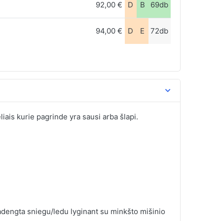
92,00 €
D
B
69db
94,00 €
D
E
72db
liais kurie pagrinde yra sausi arba šlapi.
dengta sniegu/ledu lyginant su minkšto mišinio