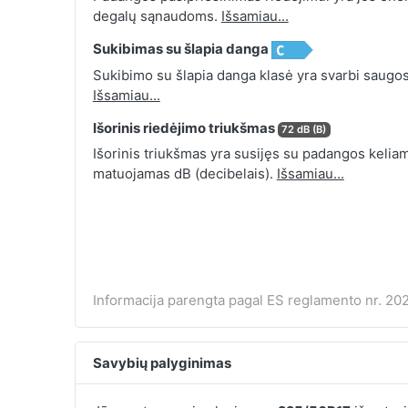
degalų sąnaudoms.
Išsamiau...
Sukibimas su šlapia danga
Sukibimo su šlapia danga klasė yra svarbi saugos
Išsamiau...
Išorinis riedėjimo triukšmas
72 dB (B)
Išorinis triukšmas yra susijęs su padangos keliamu
matuojamas dB (decibelais).
Išsamiau...
Informacija parengta pagal ES reglamento nr. 202
Savybių palyginimas