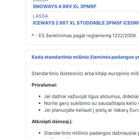
SNOWAYS 4 98V XL 3PMSF
LASSA
ICEWAYS 2 98T XL STUDDABLE 3PMSF ICEGR
* - ES ženklinimas pagal reglamentą 1222/2009.
Kada standartinio mišinio žieminės padangos yr
Standartinio (kietesnio) arba kitaip europinio miš
Privalumai:
Jei dažnai važiuojat ilgus atstumus, dideliai
Norite gero sukibimo su sausa/šlapia kelio
Jei planuojate keliauti į pietų ar Vakarų Eur
Atkreipti dėmesį į:
Standartinio mišinio padangos dažniausiai