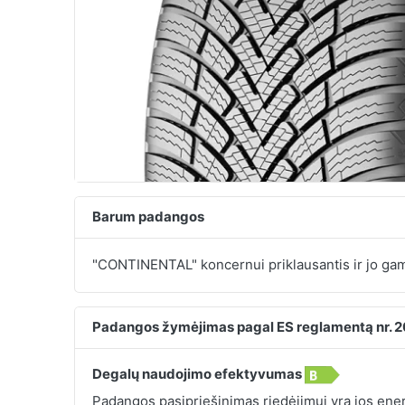
Barum padangos
"CONTINENTAL" koncernui priklausantis ir jo 
Padangos žymėjimas pagal ES reglamentą nr. 
Degalų naudojimo efektyvumas
Padangos pasipriešinimas riedėjimui yra jos energ