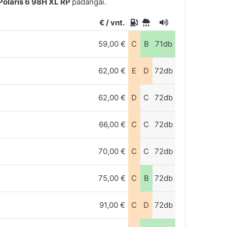
olaris 6 98H XL RP
padangai.
€ / vnt.
59,00 €
C
B
71db
62,00 €
E
D
72db
62,00 €
D
C
72db
66,00 €
C
C
72db
70,00 €
C
C
72db
75,00 €
C
B
72db
91,00 €
C
D
72db