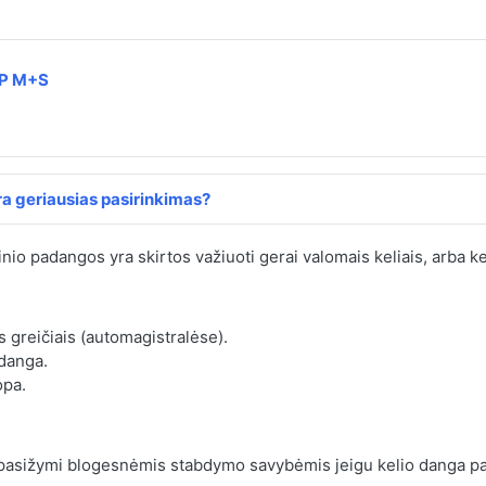
IP M+S
a geriausias pasirinkimas?
inio padangos yra skirtos važiuoti gerai valomais keliais, arba ke
s greičiais (automagistralėse).
 danga.
opa.
 pasižymi blogesnėmis stabdymo savybėmis jeigu kelio danga pa