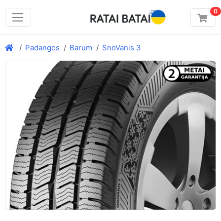
0
Padangos
Barum
SnoVanis 3