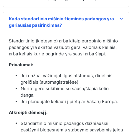
Kada standartinio mišinio žieminės padangos yra
geriausias pasirinkimas?
Standartinio (kietesnio) arba kitaip europinio mišinio
padangos yra skirtos važiuoti gerai valomais keliais,
arba keliais kurie pagrinde yra sausi arba šlapi.
Privalumai:
Jei dažnai važiuojat ilgus atstumus, dideliais
greičiais (automagistralėse).
Norite gero sukibimo su sausa/šlapia kelio
danga.
Jei planuojate keliauti į pietų ar Vakarų Europa.
Atkreipti dėmesį į:
Standartinio mišinio padangos dažniausiai
pasižymi blogesnėmis stabdymo savybėmis jeigu