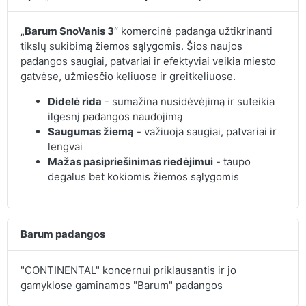
„
Barum SnoVanis 3
“ komercinė padanga užtikrinanti
tikslų sukibimą žiemos sąlygomis. Šios naujos
padangos saugiai, patvariai ir efektyviai veikia miesto
gatvėse, užmiesčio keliuose ir greitkeliuose.
Didelė rida
- sumažina nusidėvėjimą ir suteikia
ilgesnį padangos naudojimą
Saugumas žiemą
- važiuoja saugiai, patvariai ir
lengvai
Mažas pasipriešinimas riedėjimui
- taupo
degalus bet kokiomis žiemos sąlygomis
Barum padangos
"CONTINENTAL" koncernui priklausantis ir jo
gamyklose gaminamos "Barum" padangos