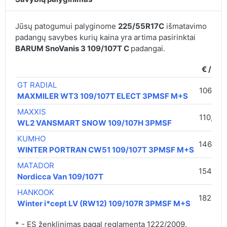
Jūsų patogumui palyginome
225/55R17C
išmatavimo
padangų savybes kurių kaina yra artima pasirinktai
BARUM SnoVanis 3 109/107T C
padangai.
€ / vnt.
GT RADIAL
106,00 
MAXMILER WT3 109/107T ELECT 3PMSF M+S
MAXXIS
110,00 
WL2 VANSMART SNOW 109/107H 3PMSF
KUMHO
146,00 
WINTER PORTRAN CW51 109/107T 3PMSF M+S
MATADOR
154,00 
Nordicca Van 109/107T
HANKOOK
182,00 
Winter i*cept LV (RW12) 109/107R 3PMSF M+S
* - ES ženklinimas pagal reglamentą 1222/2009.