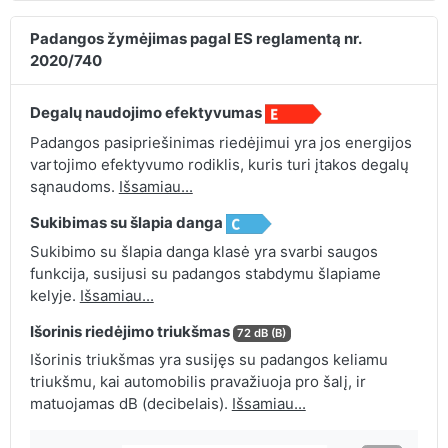
Padangos žymėjimas pagal ES reglamentą nr.
2020/740
Degalų naudojimo efektyvumas
Padangos pasipriešinimas riedėjimui yra jos energijos
vartojimo efektyvumo rodiklis, kuris turi įtakos degalų
sąnaudoms.
Išsamiau...
Sukibimas su šlapia danga
Sukibimo su šlapia danga klasė yra svarbi saugos
funkcija, susijusi su padangos stabdymu šlapiame
kelyje.
Išsamiau...
Išorinis riedėjimo triukšmas
72 dB (B)
Išorinis triukšmas yra susijęs su padangos keliamu
triukšmu, kai automobilis pravažiuoja pro šalį, ir
matuojamas dB (decibelais).
Išsamiau...