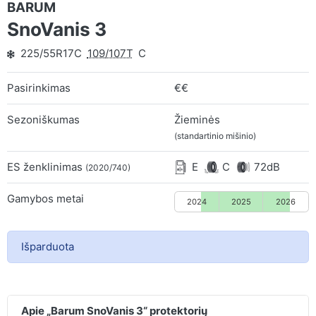
BARUM
SnoVanis 3
225/55R17C
109/107T
C
Pasirinkimas
€€
Sezoniškumas
Žieminės
(standartinio mišinio)
ES ženklinimas
E
C
72dB
(2020/740)
Gamybos metai
2024
2025
2026
Išparduota
Apie „Barum SnoVanis 3“ protektorių