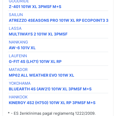
GOODRIDE
Z-401 101W XL 3PMSF M+S
SAILUN
ATREZZO 4SEASONS PRO 101W XL RP ECOPOINT3 3PM
LASSA
MULTIWAYS 2 101W XL 3PMSF
NANKANG
AW-6 101V XL
LAUFENN
G-FIT 4S (LH71) 101W XL RP
MATADOR
MP62 ALL WEATHER EVO 101W XL
YOKOHAMA
BLUEARTH 4S (AW21) 101W XL 3PMSF M+S
HANKOOK
KINERGY 4S2 (H750) 101W XL RP 3PMSF M+S
* - ES ženklinimas pagal reglamentą 1222/2009.