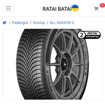
0
Padangos
Dunlop
ALL SEASON 2