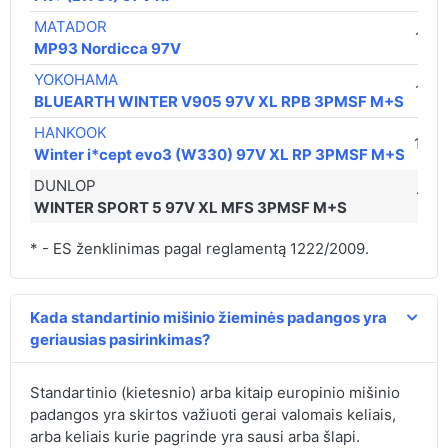
MATADOR
113,
MP93 Nordicca 97V
YOKOHAMA
152,
BLUEARTH WINTER V905 97V XL RPB 3PMSF M+S
HANKOOK
163,
Winter i*cept evo3 (W330) 97V XL RP 3PMSF M+S
DUNLOP
171,
WINTER SPORT 5 97V XL MFS 3PMSF M+S
* - ES ženklinimas pagal reglamentą 1222/2009.
Kada standartinio mišinio žieminės padangos yra
geriausias pasirinkimas?
Standartinio (kietesnio) arba kitaip europinio mišinio
padangos yra skirtos važiuoti gerai valomais keliais,
arba keliais kurie pagrinde yra sausi arba šlapi.