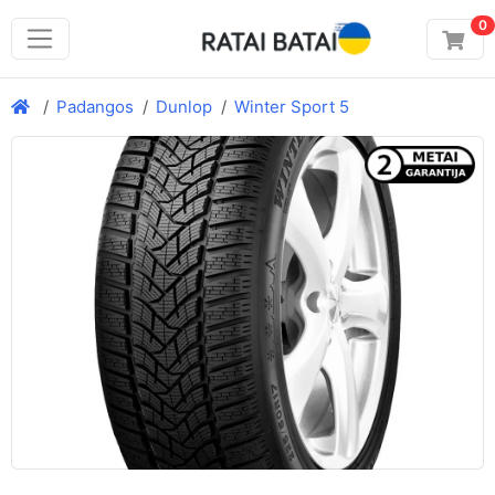
0
Padangos
Dunlop
Winter Sport 5