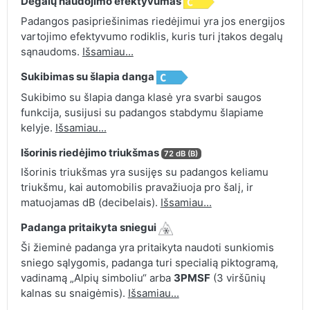
Degalų naudojimo efektyvumas
Padangos pasipriešinimas riedėjimui yra jos energijos
vartojimo efektyvumo rodiklis, kuris turi įtakos degalų
sąnaudoms.
Išsamiau...
Sukibimas su šlapia danga
Sukibimo su šlapia danga klasė yra svarbi saugos
funkcija, susijusi su padangos stabdymu šlapiame
kelyje.
Išsamiau...
Išorinis riedėjimo triukšmas
72 dB (B)
Išorinis triukšmas yra susijęs su padangos keliamu
triukšmu, kai automobilis pravažiuoja pro šalį, ir
matuojamas dB (decibelais).
Išsamiau...
Padanga pritaikyta sniegui
Ši žieminė padanga yra pritaikyta naudoti sunkiomis
sniego sąlygomis, padanga turi specialią piktogramą,
vadinamą „Alpių simboliu“ arba
3PMSF
(3 viršūnių
kalnas su snaigėmis).
Išsamiau...