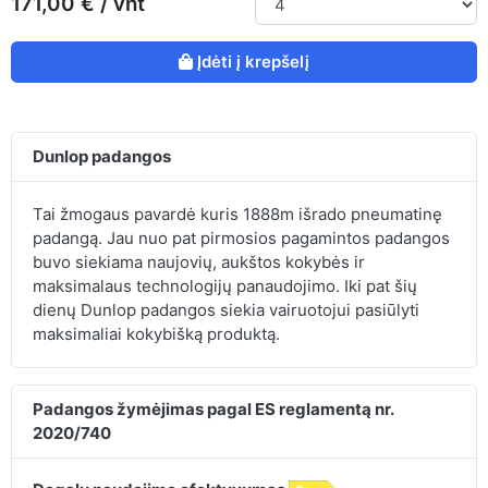
171,00 € / vnt
Įdėti į krepšelį
Dunlop padangos
Tai žmogaus pavardė kuris 1888m išrado pneumatinę
padangą. Jau nuo pat pirmosios pagamintos padangos
buvo siekiama naujovių, aukštos kokybės ir
maksimalaus technologijų panaudojimo. Iki pat šių
dienų Dunlop padangos siekia vairuotojui pasiūlyti
maksimaliai kokybišką produktą.
Padangos žymėjimas pagal ES reglamentą nr.
2020/740