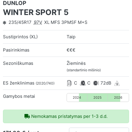
DUNLOP
WINTER SPORT 5
235/45R17
97V
XL MFS 3PMSF M+S
Sustiprintos (XL)
Taip
Pasirinkimas
€€€
Sezoniškumas
Žieminės
(standartinio mišinio)
ES ženklinimas
C
C
72dB
(2020/740)
Gamybos metai
2024
2025
2026
Nemokamas pristatymas per 1-3 d.d.