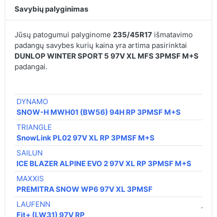
Savybių palyginimas
Jūsų patogumui palyginome
235/45R17
išmatavimo
padangų savybes kurių kaina yra artima pasirinktai
DUNLOP WINTER SPORT 5 97V XL MFS 3PMSF M+S
padangai.
€ / 
DYNAMO
69,
SNOW-H MWH01 (BW56) 94H RP 3PMSF M+S
TRIANGLE
73,
SnowLink PL02 97V XL RP 3PMSF M+S
SAILUN
78,
ICE BLAZER ALPINE EVO 2 97V XL RP 3PMSF M+S
MAXXIS
99,
PREMITRA SNOW WP6 97V XL 3PMSF
LAUFENN
106,
Fit+ (LW31) 97V RP