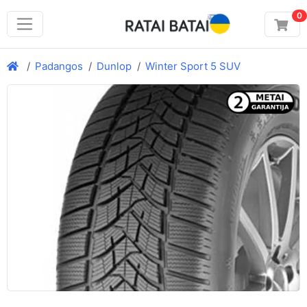
0
Padangos
Dunlop
Winter Sport 5 SUV