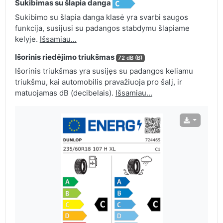
Sukibimas su šlapia danga
Sukibimo su šlapia danga klasė yra svarbi saugos
funkcija, susijusi su padangos stabdymu šlapiame
kelyje.
Išsamiau...
Išorinis riedėjimo triukšmas
72 dB (B)
Išorinis triukšmas yra susijęs su padangos keliamu
triukšmu, kai automobilis pravažiuoja pro šalį, ir
matuojamas dB (decibelais).
Išsamiau...