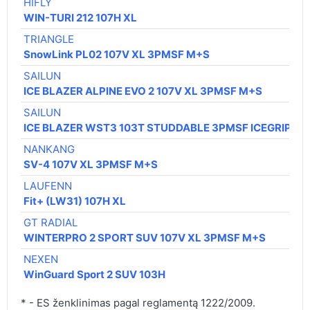
HIFLY
WIN-TURI 212 107H XL
TRIANGLE
SnowLink PL02 107V XL 3PMSF M+S
SAILUN
ICE BLAZER ALPINE EVO 2 107V XL 3PMSF M+S
SAILUN
ICE BLAZER WST3 103T STUDDABLE 3PMSF ICEGRIP M
NANKANG
SV-4 107V XL 3PMSF M+S
LAUFENN
Fit+ (LW31) 107H XL
GT RADIAL
WINTERPRO 2 SPORT SUV 107V XL 3PMSF M+S
NEXEN
WinGuard Sport 2 SUV 103H
* - ES ženklinimas pagal reglamentą 1222/2009.