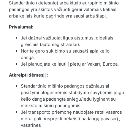
Standartinio (kietesnio) arba kitaip europinio mišinio
padangos yra skirtos važiuoti gerai valomais keliais,
arba keliais kurie pagrinde yra sausi arba šlapi.
Privalumai:
Jei dažnai važiuojat ilgus atstumus, dideliais
greičiais (automagistralėse).
Norite gero sukibimo su sausa/šlapia kelio
danga.
Jei planuojate keliauti į pietų ar Vakarų Europa.
Atkreipti dėmesį į:
Standartinio mišinio padangos dažniausiai
pasižymi blogesnėmis stabdymo savybėmis jeigu
kelio danga padengta sniegu/ledu lyginant su
minkšto mišinio padangomis
Jei transporto priemonę naudojate retai vasaros
metu, gali nuspręsti nekeisti padangų pavasarį į
vasarines