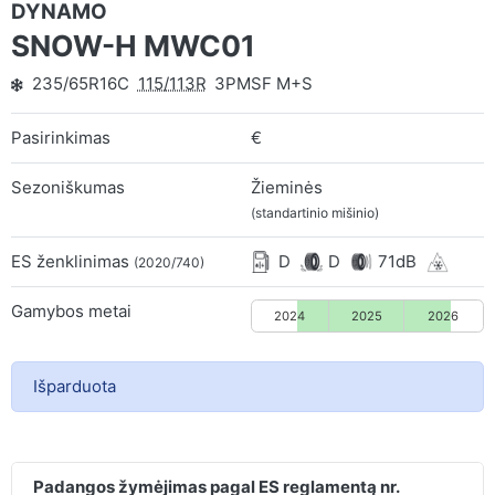
DYNAMO
SNOW-H MWC01
235/65R16C
115/113R
3PMSF M+S
Pasirinkimas
€
Sezoniškumas
Žieminės
(standartinio mišinio)
ES ženklinimas
D
D
71dB
(2020/740)
Gamybos metai
2024
2025
2026
Išparduota
Padangos žymėjimas pagal ES reglamentą nr.