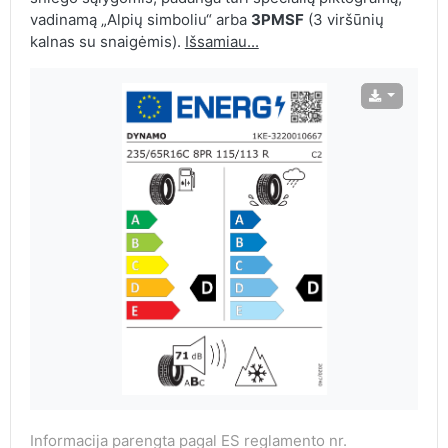
vadinamą „Alpių simboliu“ arba
3PMSF
(3 viršūnių
kalnas su snaigėmis).
Išsamiau...
Informacija parengta pagal ES reglamento nr.