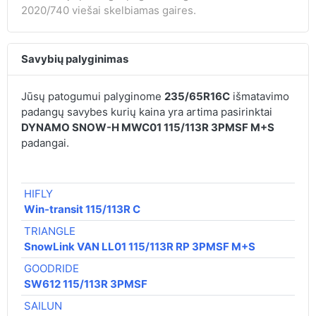
2020/740 viešai skelbiamas gaires.
Savybių palyginimas
Jūsų patogumui palyginome
235/65R16C
išmatavimo
padangų savybes kurių kaina yra artima pasirinktai
DYNAMO SNOW-H MWC01 115/113R 3PMSF M+S
padangai.
€ /
HIFLY
75,
Win-transit 115/113R C
TRIANGLE
91,
SnowLink VAN LL01 115/113R RP 3PMSF M+S
GOODRIDE
92,
SW612 115/113R 3PMSF
SAILUN
94,