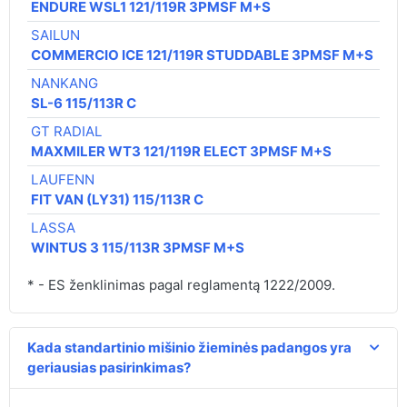
ENDURE WSL1 121/119R 3PMSF M+S
SAILUN
96,
COMMERCIO ICE 121/119R STUDDABLE 3PMSF M+S
NANKANG
101
SL-6 115/113R C
GT RADIAL
107
MAXMILER WT3 121/119R ELECT 3PMSF M+S
LAUFENN
113
FIT VAN (LY31) 115/113R C
LASSA
116
WINTUS 3 115/113R 3PMSF M+S
* - ES ženklinimas pagal reglamentą 1222/2009.
Kada standartinio mišinio žieminės padangos yra
geriausias pasirinkimas?