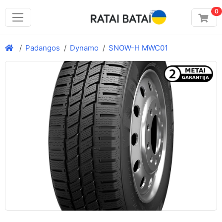
0
Padangos
Dynamo
SNOW-H MWC01