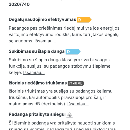
2020/740
Degalų naudojimo efektyvumas
Padangos pasipriešinimas riedėjimui yra jos energijos
vartojimo efektyvumo rodiklis, kuris turi įtakos degalų
sąnaudoms.
Išsamiau...
Sukibimas su šlapia danga
Sukibimo su šlapia danga klasė yra svarbi saugos
funkcija, susijusi su padangos stabdymu šlapiame
kelyje.
Išsamiau...
Išorinis riedėjimo triukšmas
71 dB (B)
Išorinis triukšmas yra susijęs su padangos keliamu
triukšmu, kai automobilis pravažiuoja pro šalį, ir
matuojamas dB (decibelais).
Išsamiau...
Padanga pritaikyta sniegui
Ši žieminė padanga yra pritaikyta naudoti sunkiomis
sniego sąlygomis, padanga turi specialią piktogramą,