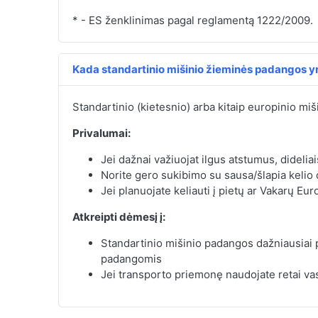
* - ES ženklinimas pagal reglamentą 1222/2009.
Kada standartinio mišinio žieminės padangos yr
Standartinio (kietesnio) arba kitaip europinio miš
Privalumai:
Jei dažnai važiuojat ilgus atstumus, dideliai
Norite gero sukibimo su sausa/šlapia kelio
Jei planuojate keliauti į pietų ar Vakarų Eur
Atkreipti dėmesį į:
Standartinio mišinio padangos dažniausiai
padangomis
Jei transporto priemonę naudojate retai vas