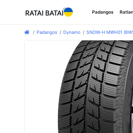
Padangos
Ratlan
Padangos
Dynamo
SNOW-H MWH01 (BW