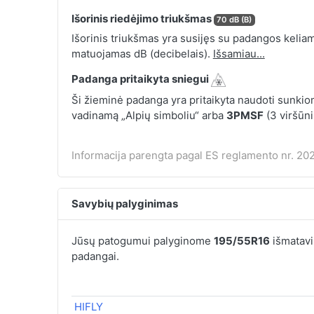
Išorinis riedėjimo triukšmas
70 dB (B)
Išorinis triukšmas yra susijęs su padangos keliamu
matuojamas dB (decibelais).
Išsamiau...
Padanga pritaikyta sniegui
Ši žieminė padanga yra pritaikyta naudoti sunkio
vadinamą „Alpių simboliu“ arba
3PMSF
(3 viršūn
Informacija parengta pagal ES reglamento nr. 202
Savybių palyginimas
Jūsų patogumui palyginome
195/55R16
išmatavi
padangai.
HIFLY