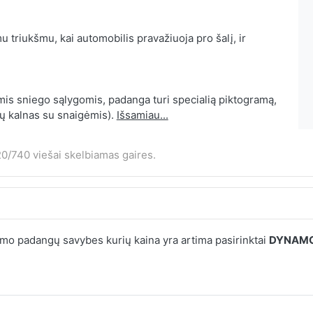
 triukšmu, kai automobilis pravažiuoja pro šalį, ir
mis sniego sąlygomis, padanga turi specialią piktogramą,
ių kalnas su snaigėmis).
Išsamiau...
0/740 viešai skelbiamas gaires.
mo padangų savybes kurių kaina yra artima pasirinktai
DYNAMO