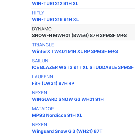
WIN-TURI 212 91H XL
HIFLY
WIN-TURI 216 91H XL
DYNAMO
SNOW-H MWH01 (BW56) 87H 3PMSF M+S
TRIANGLE
WinterX TW401 91H XL RP 3PMSF M+S
SAILUN
ICE BLAZER WST3 91T XL STUDDABLE 3PMSF
LAUFENN
Fit+ (LW31) 87H RP
NEXEN
WINGUARD SNOW G3 WH21 91H
MATADOR
MP93 Nordicca 91H XL
NEXEN
Winguard Snow G 3 (WH21) 87T