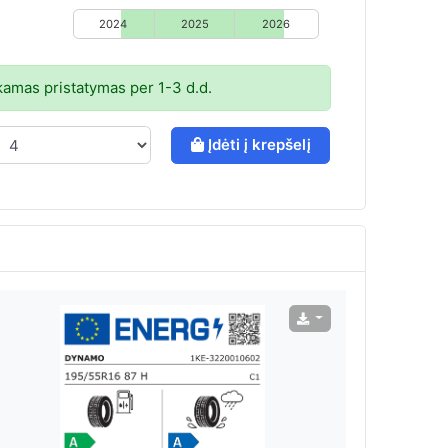
2024
2025
2026
mas pristatymas per 1-3 d.d.
Įdėti į krepšelį