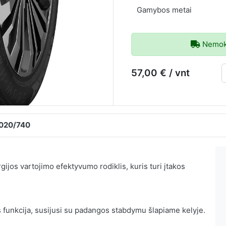
Gamybos metai
Nemoka
57,00 € / vnt
2020/740
ijos vartojimo efektyvumo rodiklis, kuris turi įtakos
 funkcija, susijusi su padangos stabdymu šlapiame kelyje.