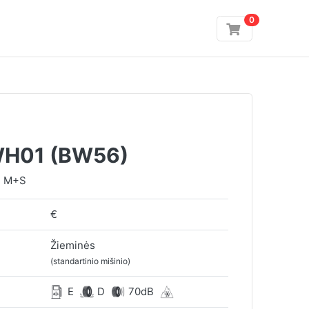
0
H01 (BW56)
 M+S
€
Žieminės
(standartinio mišinio)
E
D
70dB