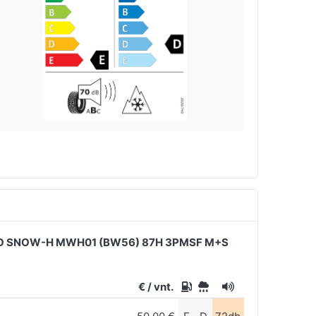
 SNOW-H MWH01 (BW56) 87H 3PMSF M+S
€ / vnt.