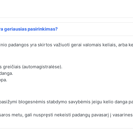
a geriausias pasirinkimas?
inio padangos yra skirtos važiuoti gerai valomais keliais, arba ke
s greičiais (automagistralėse).
 danga.
opa.
 pasižymi blogesnėmis stabdymo savybėmis jeigu kelio danga pa
aros metu, gali nuspręsti nekeisti padangų pavasarį į vasarines