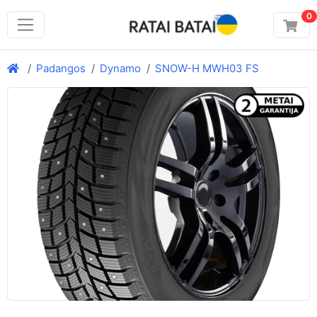
0
Padangos
Dynamo
SNOW-H MWH03 FS