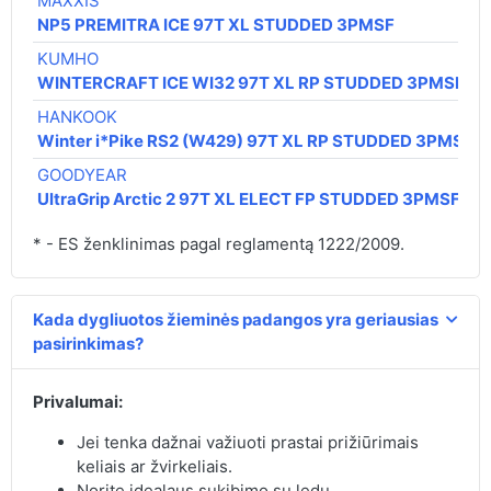
MAXXIS
NP5 PREMITRA ICE 97T XL STUDDED 3PMSF
KUMHO
WINTERCRAFT ICE WI32 97T XL RP STUDDED 3PMSF IC
HANKOOK
Winter i*Pike RS2 (W429) 97T XL RP STUDDED 3PMSF
GOODYEAR
UltraGrip Arctic 2 97T XL ELECT FP STUDDED 3PMSF M
* - ES ženklinimas pagal reglamentą 1222/2009.
Kada dygliuotos žieminės padangos yra geriausias
pasirinkimas?
Privalumai:
Jei tenka dažnai važiuoti prastai prižiūrimais
keliais ar žvirkeliais.
Norite idealaus sukibimo su ledu