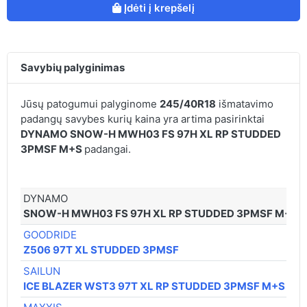
Įdėti į krepšelį
Savybių palyginimas
Jūsų patogumui palyginome
245/40R18
išmatavimo
padangų savybes kurių kaina yra artima pasirinktai
DYNAMO SNOW-H MWH03 FS 97H XL RP STUDDED
3PMSF M+S
padangai.
DYNAMO
SNOW-H MWH03 FS 97H XL RP STUDDED 3PMSF M+S
GOODRIDE
Z506 97T XL STUDDED 3PMSF
SAILUN
ICE BLAZER WST3 97T XL RP STUDDED 3PMSF M+S