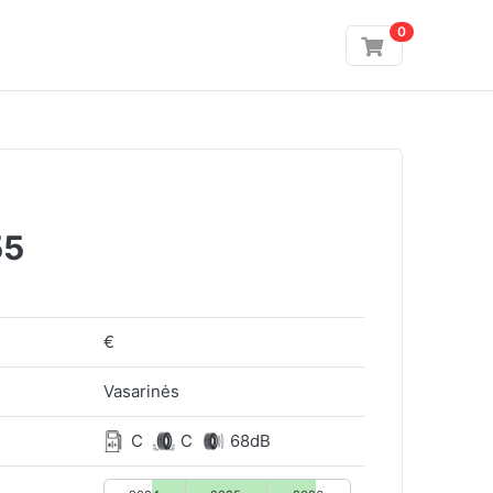
0
55
€
Vasarinės
C
C
68dB