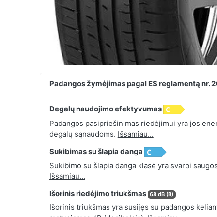
Padangos žymėjimas pagal ES reglamentą nr. 
Degalų naudojimo efektyvumas
Padangos pasipriešinimas riedėjimui yra jos energ
degalų sąnaudoms.
Išsamiau...
Sukibimas su šlapia danga
Sukibimo su šlapia danga klasė yra svarbi saugos
Išsamiau...
Išorinis riedėjimo triukšmas
68 dB (B)
Išorinis triukšmas yra susijęs su padangos keliamu