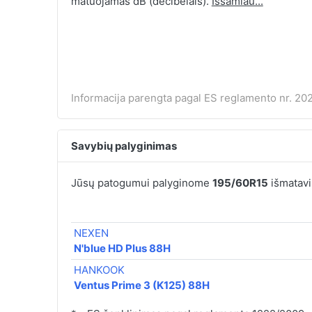
matuojamas dB (decibelais).
Išsamiau...
Informacija parengta pagal ES reglamento nr. 202
Savybių palyginimas
Jūsų patogumui palyginome
195/60R15
išmatavi
NEXEN
N'blue HD Plus 88H
HANKOOK
Ventus Prime 3 (K125) 88H