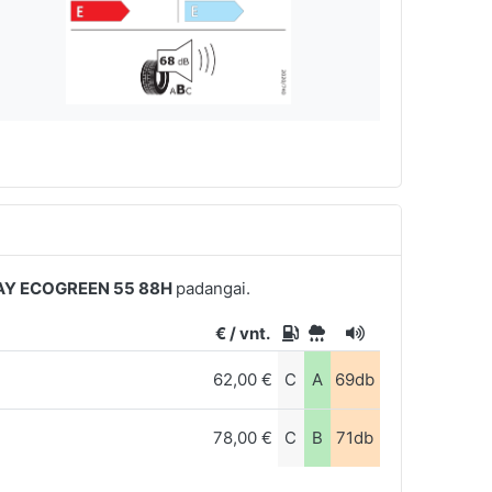
Y ECOGREEN 55 88H
padangai.
€ / vnt.
62,00 €
C
A
69db
78,00 €
C
B
71db