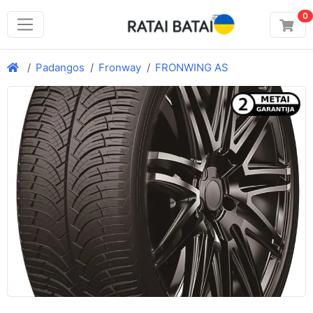
0
Padangos
Fronway
FRONWING AS