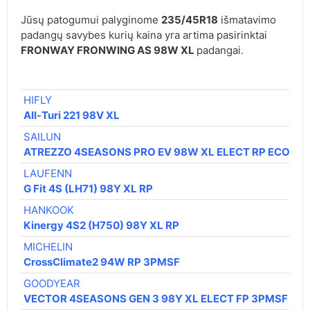
Jūsų patogumui palyginome
235/45R18
išmatavimo
padangų savybes kurių kaina yra artima pasirinktai
FRONWAY FRONWING AS 98W XL
padangai.
HIFLY
All-Turi 221 98V XL
SAILUN
ATREZZO 4SEASONS PRO EV 98W XL ELECT RP ECOPO
LAUFENN
G Fit 4S (LH71) 98Y XL RP
HANKOOK
Kinergy 4S2 (H750) 98Y XL RP
MICHELIN
CrossClimate2 94W RP 3PMSF
GOODYEAR
VECTOR 4SEASONS GEN 3 98Y XL ELECT FP 3PMSF M+