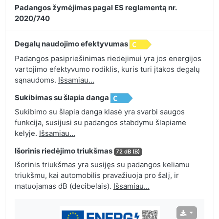
Padangos žymėjimas pagal ES reglamentą nr.
2020/740
Degalų naudojimo efektyvumas
Padangos pasipriešinimas riedėjimui yra jos energijos
vartojimo efektyvumo rodiklis, kuris turi įtakos degalų
sąnaudoms.
Išsamiau...
Sukibimas su šlapia danga
Sukibimo su šlapia danga klasė yra svarbi saugos
funkcija, susijusi su padangos stabdymu šlapiame
kelyje.
Išsamiau...
Išorinis riedėjimo triukšmas
72 dB (B)
Išorinis triukšmas yra susijęs su padangos keliamu
triukšmu, kai automobilis pravažiuoja pro šalį, ir
matuojamas dB (decibelais).
Išsamiau...