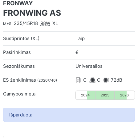
FRONWAY
FRONWING AS
235/45R18
98W
XL
M+S
Sustiprintos (XL)
Taip
Pasirinkimas
€
Sezoniškumas
Universalios
ES ženklinimas
C
C
72dB
(2020/740)
Gamybos metai
2024
2025
2026
Išparduota