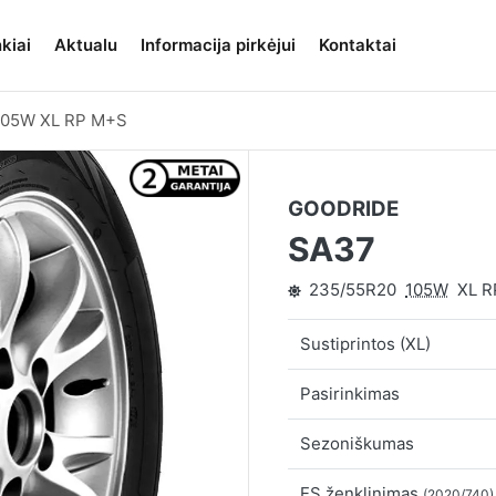
kiai
Aktualu
Informacija pirkėjui
Kontaktai
105W XL RP M+S
GOODRIDE
SA37
235/55R20
105W
XL R
Sustiprintos (XL)
Pasirinkimas
Sezoniškumas
ES ženklinimas
(2020/740)