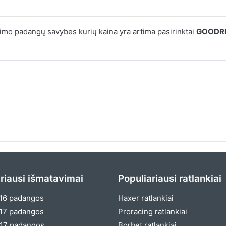
mo padangų savybes kurių kaina yra artima pasirinktai
GOODRI
riausi išmatavimai
Populiariausi ratlankiai
16 padangos
Haxer ratlankiai
17 padangos
Proracing ratlankiai
17 padangos
Borbet ratlankiai