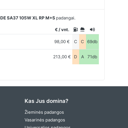
DE SA37 105W XL RP M+S
padangai.
€ / vnt.
98,00 €
C
C
69db
213,00 €
D
A
71db
Kas Jus domina?
Žieminės padangos
Vasarinės padangos
Universalios padangos