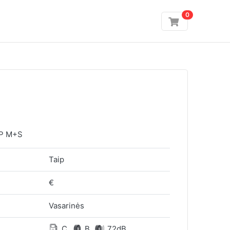
0
P M+S
Taip
€
Vasarinės
C
B
72dB