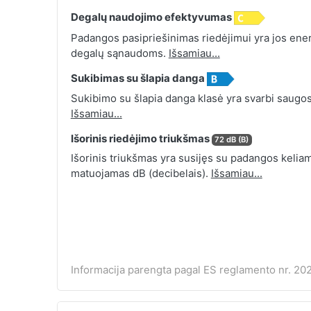
Degalų naudojimo efektyvumas
Padangos pasipriešinimas riedėjimui yra jos energ
degalų sąnaudoms.
Išsamiau...
Sukibimas su šlapia danga
Sukibimo su šlapia danga klasė yra svarbi saugos
Išsamiau...
Išorinis riedėjimo triukšmas
72 dB (B)
Išorinis triukšmas yra susijęs su padangos keliamu
matuojamas dB (decibelais).
Išsamiau...
Informacija parengta pagal ES reglamento nr. 202