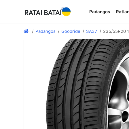
Padangos
Ratlan
Padangos
Goodride
SA37
235/55R20 