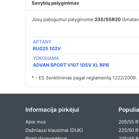
Savybių palyginimas
Jūsų patogumui palyginome
235/55R20
išmatavi
APTANY
RU025 102V
YOKOHAMA
ADVAN SPORT V107 105V XL RPB
* - ES ženklinimas pagal reglamentą 1222/2009.
Informacija pirkėjui
Populia
Apie mus
205/55 R
Dažniausi klausimai (DUK)
225/50 R
Pirkti išsimokėtinai
225/45 R