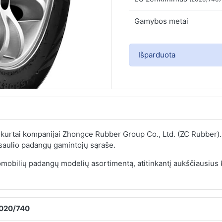
Gamybos metai
Išparduota
įkurtai kompanijai Zhongce Rubber Group Co., Ltd. (ZC Rubber).
asaulio padangų gamintojų sąraše.
tomobilių padangų modelių asortimentą, atitinkantį aukščiausius
2020/740