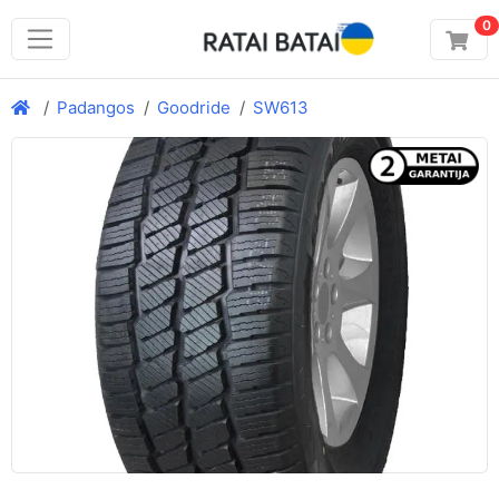
0
Padangos
Goodride
SW613