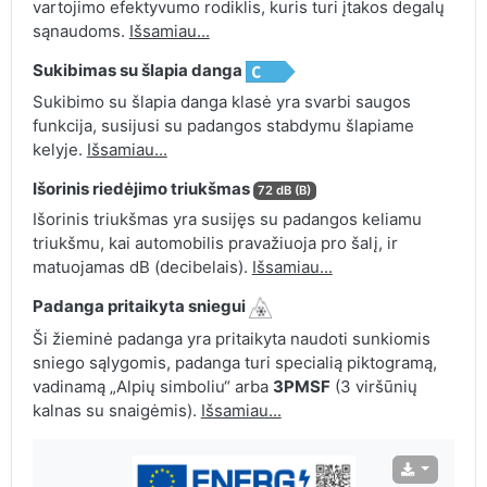
vartojimo efektyvumo rodiklis, kuris turi įtakos degalų
sąnaudoms.
Išsamiau...
Sukibimas su šlapia danga
Sukibimo su šlapia danga klasė yra svarbi saugos
funkcija, susijusi su padangos stabdymu šlapiame
kelyje.
Išsamiau...
Išorinis riedėjimo triukšmas
72 dB (B)
Išorinis triukšmas yra susijęs su padangos keliamu
triukšmu, kai automobilis pravažiuoja pro šalį, ir
matuojamas dB (decibelais).
Išsamiau...
Padanga pritaikyta sniegui
Ši žieminė padanga yra pritaikyta naudoti sunkiomis
sniego sąlygomis, padanga turi specialią piktogramą,
vadinamą „Alpių simboliu“ arba
3PMSF
(3 viršūnių
kalnas su snaigėmis).
Išsamiau...