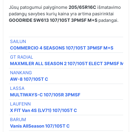
Jūsų patogumui palyginome
205/65R16C
išmatavimo
padangų savybes kurių kaina yra artima pasirinktai
GOODRIDE SW613 107/105T 3PMSF M+S
padangai.
SAILUN
COMMERCIO 4 SEASONS 107/105T 3PMSF M+S
GT RADIAL
MAXMILER ALL SEASON 2 107/105T ELECT 3PMSF M+S
NANKANG
AW-8 107/105T C
LASSA
MULTIWAYS-C 107/105R 3PMSF
LAUFENN
X FIT Van 4S (LV71) 107/105T C
BARUM
Vanis AllSeason 107/105T C