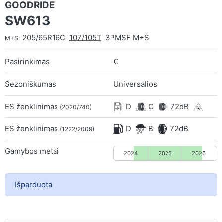
GOODRIDE
SW613
205/65R16C
107/105T
3PMSF M+S
M+S
Pasirinkimas
€
Sezoniškumas
Universalios
ES ženklinimas
D
C
72dB
(2020/740)
ES ženklinimas
D
B
72dB
(1222/2009)
Gamybos metai
2024
2025
2026
Išparduota