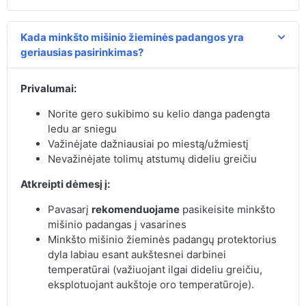
Kada minkšto mišinio žieminės padangos yra
geriausias pasirinkimas?
Privalumai:
Norite gero sukibimo su kelio danga padengta
ledu ar sniegu
Važinėjate dažniausiai po miestą/užmiestį
Nevažinėjate tolimų atstumų dideliu greičiu
Atkreipti dėmesį į:
Pavasarį
rekomenduojame
pasikeisite minkšto
mišinio padangas į vasarines
Minkšto mišinio žieminės padangų protektorius
dyla labiau esant aukštesnei darbinei
temperatūrai (važiuojant ilgai dideliu greičiu,
eksplotuojant aukštoje oro temperatūroje).