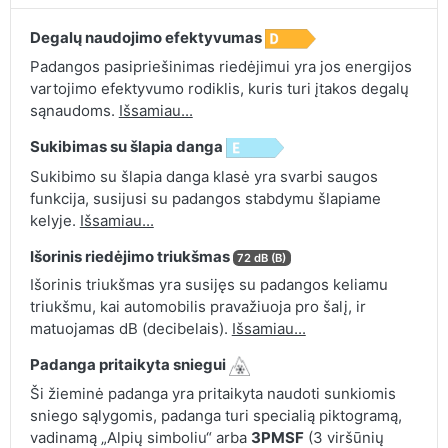
Degalų naudojimo efektyvumas
Padangos pasipriešinimas riedėjimui yra jos energijos
vartojimo efektyvumo rodiklis, kuris turi įtakos degalų
sąnaudoms.
Išsamiau...
Sukibimas su šlapia danga
Sukibimo su šlapia danga klasė yra svarbi saugos
funkcija, susijusi su padangos stabdymu šlapiame
kelyje.
Išsamiau...
Išorinis riedėjimo triukšmas
72 dB (B)
Išorinis triukšmas yra susijęs su padangos keliamu
triukšmu, kai automobilis pravažiuoja pro šalį, ir
matuojamas dB (decibelais).
Išsamiau...
Padanga pritaikyta sniegui
Ši žieminė padanga yra pritaikyta naudoti sunkiomis
sniego sąlygomis, padanga turi specialią piktogramą,
vadinamą „Alpių simboliu“ arba
3PMSF
(3 viršūnių