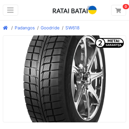
0
Padangos
Goodride
SW618