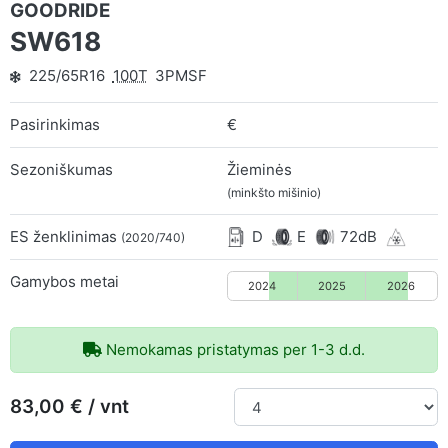
GOODRIDE
SW618
225/65R16
100T
3PMSF
Pasirinkimas
€
Sezoniškumas
Žieminės
(minkšto mišinio)
ES ženklinimas
D
E
72dB
(2020/740)
Gamybos metai
2024
2025
2026
Nemokamas pristatymas per 1-3 d.d.
83,00 € / vnt