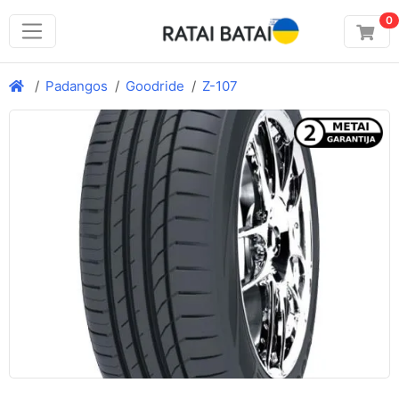
0
Padangos
Goodride
Z-107