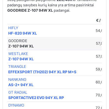
padangų savybes kurių kaina yra artima pasirinktai
GOODRIDE Z-107 94W XL
padangai.
€ / vnt.
HIFLY
54,00 €
HF-820 94W XL
GOODRIDE
57,00 €
Z-107 94W XL
WESTLAKE
57,00 €
Z-107 94W XL
TRIANGLE
59,00 €
EFFEXSPORT (TH202) 94Y XL RP M+S
NANKANG
60,00 €
AS-2+ 94Y XL
GT RADIAL
70,00 €
SPORTACTIVE2 EVO 94Y XL RP
DYNAMO
72,00 €