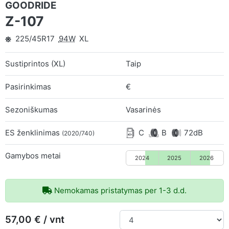
GOODRIDE
Z-107
225/45R17
94W
XL
Sustiprintos (XL)
Taip
Pasirinkimas
€
Sezoniškumas
Vasarinės
ES ženklinimas
C
B
72dB
(2020/740)
Gamybos metai
2024
2025
2026
Nemokamas pristatymas per 1-3 d.d.
57,00 € / vnt