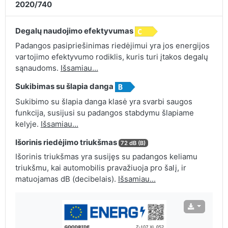
2020/740
Degalų naudojimo efektyvumas
Padangos pasipriešinimas riedėjimui yra jos energijos
vartojimo efektyvumo rodiklis, kuris turi įtakos degalų
sąnaudoms.
Išsamiau...
Sukibimas su šlapia danga
Sukibimo su šlapia danga klasė yra svarbi saugos
funkcija, susijusi su padangos stabdymu šlapiame
kelyje.
Išsamiau...
Išorinis riedėjimo triukšmas
72 dB (B)
Išorinis triukšmas yra susijęs su padangos keliamu
triukšmu, kai automobilis pravažiuoja pro šalį, ir
matuojamas dB (decibelais).
Išsamiau...