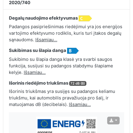
2020/740
Degalų naudojimo efektyvumas
Padangos pasipriešinimas riedėjimui yra jos energijos
vartojimo efektyvumo rodiklis, kuris turi įtakos degalų
sąnaudoms.
Išsamiau...
Sukibimas su šlapia danga
Sukibimo su šlapia danga klasė yra svarbi saugos
funkcija, susijusi su padangos stabdymu šlapiame
kelyje.
Išsamiau...
Išorinis riedėjimo triukšmas
72 dB (B)
Išorinis triukšmas yra susijęs su padangos keliamu
triukšmu, kai automobilis pravažiuoja pro šalį, ir
matuojamas dB (decibelais).
Išsamiau...