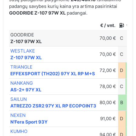
padangų savybes kurių kaina yra artima pasirinktai
GOODRIDE Z-107 97W XL
padangai.
€ / vnt.
GOODRIDE
70,00 €
C
B
Z-107 97W XL
WESTLAKE
70,00 €
C
B
Z-107 97W XL
TRIANGLE
72,00 €
D
A
EFFEXSPORT (TH202) 97Y XL RP M+S
NANKANG
78,00 €
C
A
AS-2+ 97Y XL
SAILUN
80,00 €
B
A
ATREZZO ZSR2 97Y XL RP ECOPOINT3
NEXEN
91,00 €
D
A
N'Fera Sport 93Y
KUMHO
94,00 €
D
A