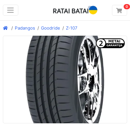
0
Padangos
Goodride
Z-107