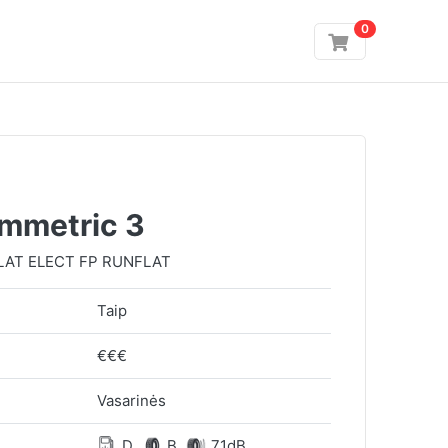
0
ymmetric 3
AT ELECT FP RUNFLAT
Taip
€€€
Vasarinės
D
B
71dB