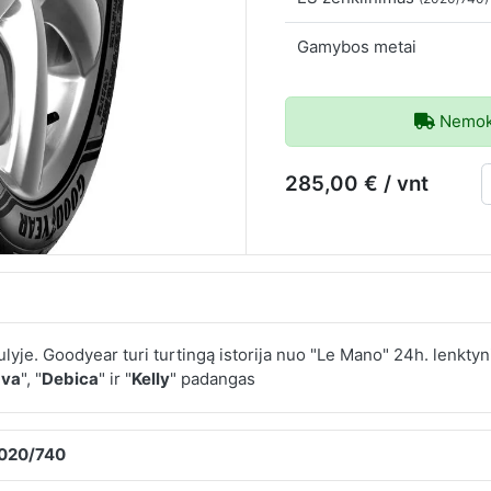
Gamybos metai
Nemoka
285,00 € / vnt
lyje. Goodyear turi turtingą istorija nuo "Le Mano" 24h. lenktyn
ava
", "
Debica
" ir "
Kelly
" padangas
2020/740