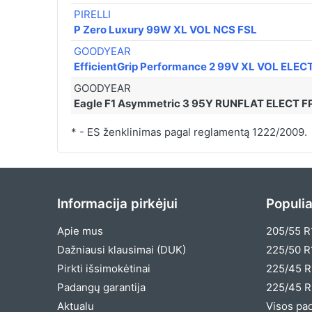
PIRELLI
P Zero Luxury 99W XL VOL NCS FSL
GOODYEAR
EfficientGrip Performance 2 99V XL VOL ELEC
GOODYEAR
Eagle F1 Asymmetric 3 95Y RUNFLAT ELECT 
* - ES ženklinimas pagal reglamentą 1222/2009.
Informacija pirkėjui
Populia
Apie mus
205/55 R
Dažniausi klausimai (DUK)
225/50 R
Pirkti išsimokėtinai
225/45 R
Padangų garantija
225/45 R
Aktualu
Visos pa