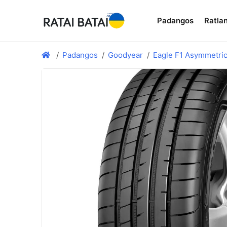
Padangos
Ratlan
Padangos
Goodyear
Eagle F1 Asymmetric