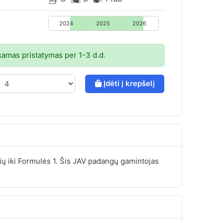
2024
2025
2026
mas pristatymas per 1-3 d.d.
Įdėti į krepšelį
ių iki Formulės 1. Šis JAV padangų gamintojas