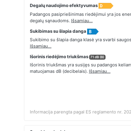
Degalų naudojimo efektyvumas
Padangos pasipriešinimas riedėjimui yra jos energ
degalų sąnaudoms.
Išsamiau...
Sukibimas su šlapia danga
Sukibimo su šlapia danga klasė yra svarbi saugos
Išsamiau...
Išorinis riedėjimo triukšmas
71 dB (B)
Išorinis triukšmas yra susijęs su padangos keliamu
matuojamas dB (decibelais).
Išsamiau...
Informacija parengta pagal ES reglamento nr. 202