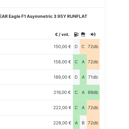
AR Eagle F1 Asymmetric 3 95Y RUNFLAT
€ / vnt.
150,00 €
D
C
72db
158,00 €
C
A
72db
189,00 €
D
A
71db
216,00 €
C
A
69db
222,00 €
C
A
72db
228,00 €
A
B
72db