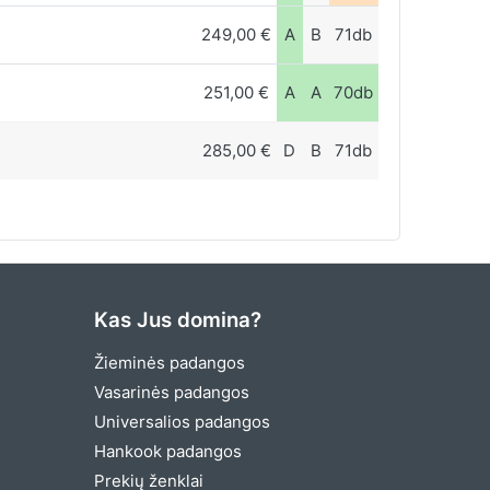
249,00 €
A
B
71db
251,00 €
A
A
70db
285,00 €
D
B
71db
Kas Jus domina?
Žieminės padangos
Vasarinės padangos
Universalios padangos
Hankook padangos
Prekių ženklai