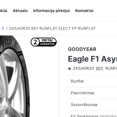
kiai
Aktualu
Informacija pirkėjui
Kontaktai
 3
245/40R20 95Y RUNFLAT ELECT FP RUNFLAT
GOODYEAR
Eagle F1 As
245/40R20
95Y
RUNFL
Runflat
Pasirinkimas
Sezoniškumas
ES ženklinimas
(2020/740)