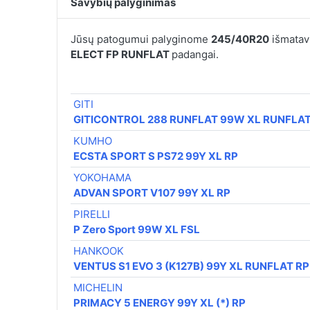
Savybių palyginimas
Jūsų patogumui palyginome
245/40R20
išmatavi
ELECT FP RUNFLAT
padangai.
GITI
GITICONTROL 288 RUNFLAT 99W XL RUNFLA
KUMHO
ECSTA SPORT S PS72 99Y XL RP
YOKOHAMA
ADVAN SPORT V107 99Y XL RP
PIRELLI
P Zero Sport 99W XL FSL
HANKOOK
VENTUS S1 EVO 3 (K127B) 99Y XL RUNFLAT RP
MICHELIN
PRIMACY 5 ENERGY 99Y XL (*) RP