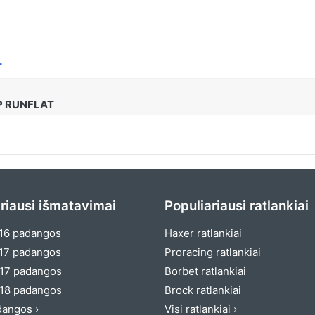
T
FP RUNFLAT
riausi išmatavimai
Populiariausi ratlankiai
16 padangos
Haxer ratlankiai
17 padangos
Proracing ratlankiai
17 padangos
Borbet ratlankiai
18 padangos
Brock ratlankiai
dangos ›
Visi ratlankiai ›