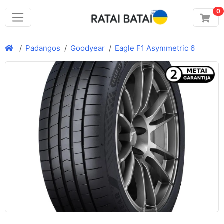
0
Padangos
Goodyear
Eagle F1 Asymmetric 6