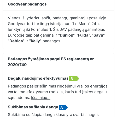
Goodyear padangos
Vienas iš lyderiaujančių padangų gamintojų pasaulyje.
Goodyear turi turtingą istorija nuo "Le Mano" 24h.
lenktynių iki Formulės 1. Šis JAV padangų gamintojas
Europoje taip pat gamina ir "
Dunlop
", "
Fulda
", "
Sava
",
"
Debica
" ir "
Kelly
" padangas
Padangos žymėjimas pagal ES reglamentą nr.
2020/740
Degalų naudojimo efektyvumas
Padangos pasipriešinimas riedėjimui yra jos energijos
vartojimo efektyvumo rodiklis, kuris turi įtakos degalų
sąnaudoms.
Išsamiau...
Sukibimas su šlapia danga
Sukibimo su šlapia danga klasė yra svarbi saugos