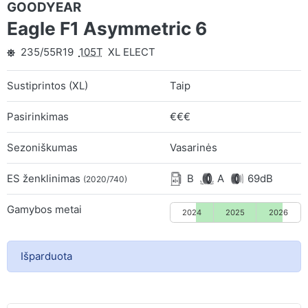
GOODYEAR
Eagle F1 Asymmetric 6
235/55R19
105T
XL ELECT
Sustiprintos (XL)
Taip
Pasirinkimas
€€€
Sezoniškumas
Vasarinės
ES ženklinimas
B
A
69dB
(2020/740)
Gamybos metai
2024
2025
2026
Išparduota