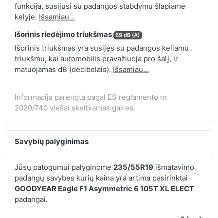
funkcija, susijusi su padangos stabdymu šlapiame
kelyje.
Išsamiau...
Išorinis riedėjimo triukšmas
69 dB (A)
Išorinis triukšmas yra susijęs su padangos keliamu
triukšmu, kai automobilis pravažiuoja pro šalį, ir
matuojamas dB (decibelais).
Išsamiau...
Informacija parengta pagal ES reglamento nr.
2020/740 viešai skelbiamas gaires.
Savybių palyginimas
Jūsų patogumui palyginome
235/55R19
išmatavimo
padangų savybes kurių kaina yra artima pasirinktai
GOODYEAR Eagle F1 Asymmetric 6 105T XL ELECT
padangai.