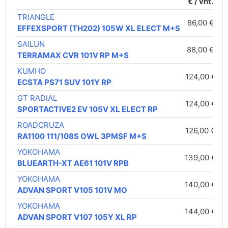
€ / vnt.
TRIANGLE
86,00 €
C
EFFEXSPORT (TH202) 105W XL ELECT M+S
SAILUN
88,00 €
C
TERRAMAX CVR 101V RP M+S
KUMHO
124,00 €
C
ECSTA PS71 SUV 101Y RP
GT RADIAL
124,00 €
A
SPORTACTIVE2 EV 105V XL ELECT RP
ROADCRUZA
126,00 €
C
RA1100 111/108S OWL 3PMSF M+S
YOKOHAMA
139,00 €
C
BLUEARTH-XT AE61 101V RPB
YOKOHAMA
140,00 €
C
ADVAN SPORT V105 101V MO
YOKOHAMA
144,00 €
D
ADVAN SPORT V107 105Y XL RP