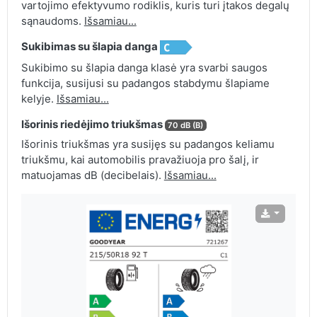
vartojimo efektyvumo rodiklis, kuris turi įtakos degalų
sąnaudoms.
Išsamiau...
Sukibimas su šlapia danga
Sukibimo su šlapia danga klasė yra svarbi saugos
funkcija, susijusi su padangos stabdymu šlapiame
kelyje.
Išsamiau...
Išorinis riedėjimo triukšmas
70 dB (B)
Išorinis triukšmas yra susijęs su padangos keliamu
triukšmu, kai automobilis pravažiuoja pro šalį, ir
matuojamas dB (decibelais).
Išsamiau...