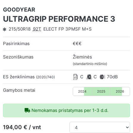
GOODYEAR
ULTRAGRIP PERFORMANCE 3
215/50R18
92T
ELECT FP 3PMSF M+S
Pasirinkimas
€€€
Sezoniškumas
Žieminės
(standartinio mišinio)
ES ženklinimas
C
C
70dB
(2020/740)
Gamybos metai
2024
2025
2026
Nemokamas pristatymas per 1-3 d.d.
194,00 € / vnt