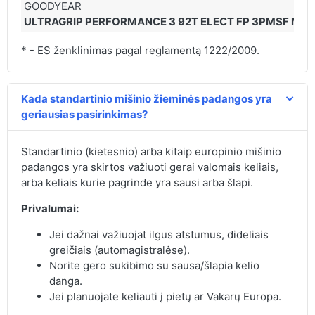
GOODYEAR
ULTRAGRIP PERFORMANCE 3 92T ELECT FP 3PMSF M+
* - ES ženklinimas pagal reglamentą 1222/2009.
Kada standartinio mišinio žieminės padangos yra
geriausias pasirinkimas?
Standartinio (kietesnio) arba kitaip europinio mišinio
padangos yra skirtos važiuoti gerai valomais keliais,
arba keliais kurie pagrinde yra sausi arba šlapi.
Privalumai:
Jei dažnai važiuojat ilgus atstumus, dideliais
greičiais (automagistralėse).
Norite gero sukibimo su sausa/šlapia kelio
danga.
Jei planuojate keliauti į pietų ar Vakarų Europa.