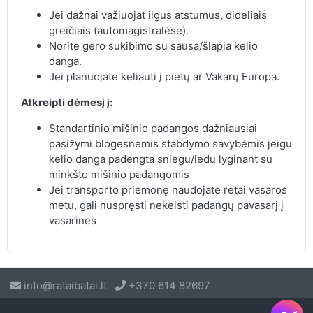
Jei dažnai važiuojat ilgus atstumus, dideliais
greičiais (automagistralėse).
Norite gero sukibimo su sausa/šlapia kelio
danga.
Jei planuojate keliauti į pietų ar Vakarų Europa.
Atkreipti dėmesį į:
Standartinio mišinio padangos dažniausiai
pasižymi blogesnėmis stabdymo savybėmis jeigu
kelio danga padengta sniegu/ledu lyginant su
minkšto mišinio padangomis
Jei transporto priemonę naudojate retai vasaros
metu, gali nuspręsti nekeisti padangų pavasarį į
vasarines
info@rataibatai.lt
+370 614 82697