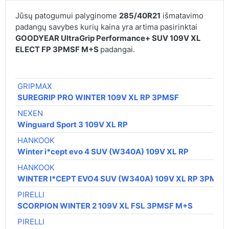
Jūsų patogumui palyginome
285/40R21
išmatavimo
padangų savybes kurių kaina yra artima pasirinktai
GOODYEAR UltraGrip Performance+ SUV 109V XL
ELECT FP 3PMSF M+S
padangai.
GRIPMAX
SUREGRIP PRO WINTER 109V XL RP 3PMSF
NEXEN
Winguard Sport 3 109V XL RP
HANKOOK
Winter i*cept evo 4 SUV (W340A) 109V XL RP
HANKOOK
WINTER I*CEPT EVO4 SUV (W340A) 109V XL RP 3PMSF
PIRELLI
SCORPION WINTER 2 109V XL FSL 3PMSF M+S
PIRELLI