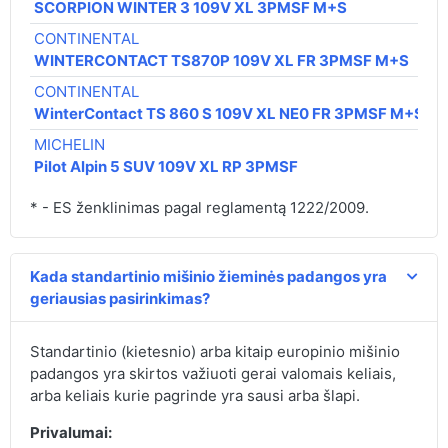
SCORPION WINTER 3 109V XL 3PMSF M+S
CONTINENTAL
WINTERCONTACT TS870P 109V XL FR 3PMSF M+S
CONTINENTAL
WinterContact TS 860 S 109V XL NE0 FR 3PMSF M+S
MICHELIN
Pilot Alpin 5 SUV 109V XL RP 3PMSF
* - ES ženklinimas pagal reglamentą 1222/2009.
Kada standartinio mišinio žieminės padangos yra
geriausias pasirinkimas?
Standartinio (kietesnio) arba kitaip europinio mišinio
padangos yra skirtos važiuoti gerai valomais keliais,
arba keliais kurie pagrinde yra sausi arba šlapi.
Privalumai: