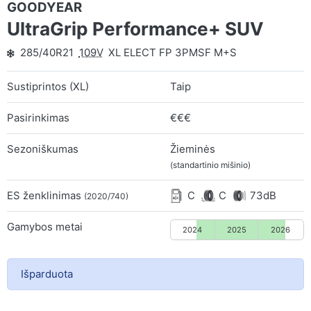
GOODYEAR
UltraGrip Performance+ SUV
285/40R21
109V
XL ELECT FP 3PMSF M+S
Sustiprintos (XL)
Taip
Pasirinkimas
€€€
Sezoniškumas
Žieminės
(standartinio mišinio)
ES ženklinimas
C
C
73dB
(2020/740)
Gamybos metai
2024
2025
2026
Išparduota