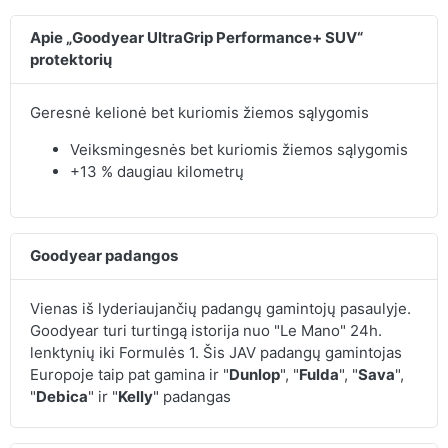
Apie „Goodyear UltraGrip Performance+ SUV“
protektorių
Geresnė kelionė bet kuriomis žiemos sąlygomis
Veiksmingesnės bet kuriomis žiemos sąlygomis
+13 % daugiau kilometrų
Goodyear padangos
Vienas iš lyderiaujančių padangų gamintojų pasaulyje.
Goodyear turi turtingą istorija nuo "Le Mano" 24h.
lenktynių iki Formulės 1. Šis JAV padangų gamintojas
Europoje taip pat gamina ir "
Dunlop
", "
Fulda
", "
Sava
",
"
Debica
" ir "
Kelly
" padangas