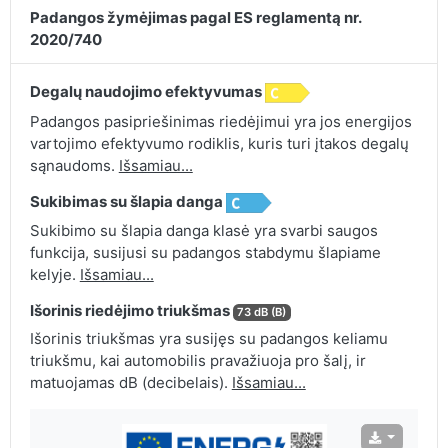
Padangos žymėjimas pagal ES reglamentą nr.
2020/740
Degalų naudojimo efektyvumas
Padangos pasipriešinimas riedėjimui yra jos energijos
vartojimo efektyvumo rodiklis, kuris turi įtakos degalų
sąnaudoms.
Išsamiau...
Sukibimas su šlapia danga
Sukibimo su šlapia danga klasė yra svarbi saugos
funkcija, susijusi su padangos stabdymu šlapiame
kelyje.
Išsamiau...
Išorinis riedėjimo triukšmas
73 dB (B)
Išorinis triukšmas yra susijęs su padangos keliamu
triukšmu, kai automobilis pravažiuoja pro šalį, ir
matuojamas dB (decibelais).
Išsamiau...