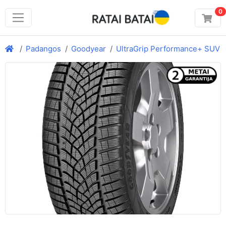
0
Padangos
Goodyear
UltraGrip Performance+ SUV