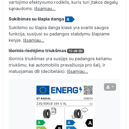
vartojimo efektyvumo rodiklis, kuris turi įtakos degalų
sąnaudoms.
Išsamiau...
Sukibimas su šlapia danga
Sukibimo su šlapia danga klasė yra svarbi saugos
funkcija, susijusi su padangos stabdymu šlapiame
kelyje.
Išsamiau...
Išorinis riedėjimo triukšmas
70 dB (B)
Išorinis triukšmas yra susijęs su padangos keliamu
triukšmu, kai automobilis pravažiuoja pro šalį, ir
matuojamas dB (decibelais).
Išsamiau...