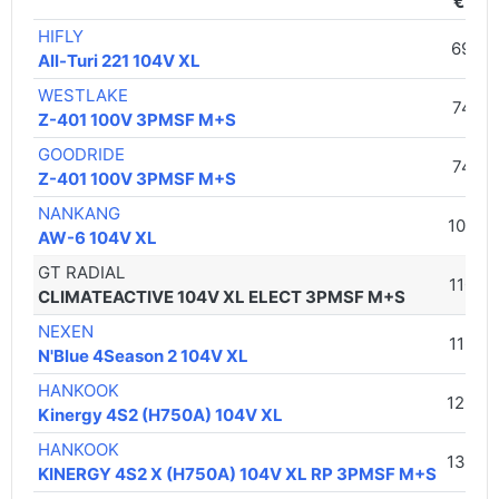
€ / vn
HIFLY
69,00
All-Turi 221 104V XL
WESTLAKE
74,00
Z-401 100V 3PMSF M+S
GOODRIDE
74,00
Z-401 100V 3PMSF M+S
NANKANG
108,00
AW-6 104V XL
GT RADIAL
110,00
CLIMATEACTIVE 104V XL ELECT 3PMSF M+S
NEXEN
119,00
N'Blue 4Season 2 104V XL
HANKOOK
123,00
Kinergy 4S2 (H750A) 104V XL
HANKOOK
139,00
KINERGY 4S2 X (H750A) 104V XL RP 3PMSF M+S