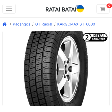
0
Padangos
GT Radial
KARGOMAX ST-6000