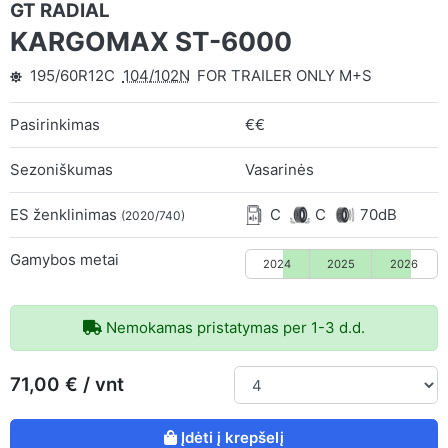
GT RADIAL
KARGOMAX ST-6000
195/60R12C
104/102N
FOR TRAILER ONLY M+S
Pasirinkimas
€€
Sezoniškumas
Vasarinės
ES ženklinimas
C
C
70dB
(2020/740)
Gamybos metai
2024
2025
2026
Nemokamas pristatymas per 1-3 d.d.
71,00 € / vnt
Įdėti į krepšelį