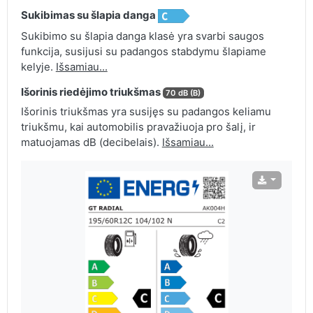
Sukibimas su šlapia danga
Sukibimo su šlapia danga klasė yra svarbi saugos
funkcija, susijusi su padangos stabdymu šlapiame
kelyje.
Išsamiau...
Išorinis riedėjimo triukšmas
70 dB (B)
Išorinis triukšmas yra susijęs su padangos keliamu
triukšmu, kai automobilis pravažiuoja pro šalį, ir
matuojamas dB (decibelais).
Išsamiau...