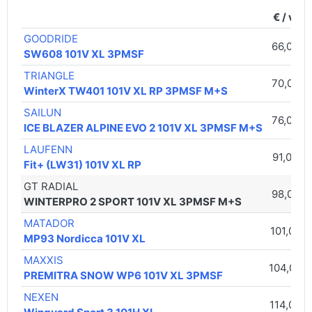
€ / vnt.
GOODRIDE
66,00 €
SW608 101V XL 3PMSF
TRIANGLE
70,00 €
WinterX TW401 101V XL RP 3PMSF M+S
SAILUN
76,00 €
ICE BLAZER ALPINE EVO 2 101V XL 3PMSF M+S
LAUFENN
91,00 €
Fit+ (LW31) 101V XL RP
GT RADIAL
98,00 €
WINTERPRO 2 SPORT 101V XL 3PMSF M+S
MATADOR
101,00 €
MP93 Nordicca 101V XL
MAXXIS
104,00 €
PREMITRA SNOW WP6 101V XL 3PMSF
NEXEN
114,00 €