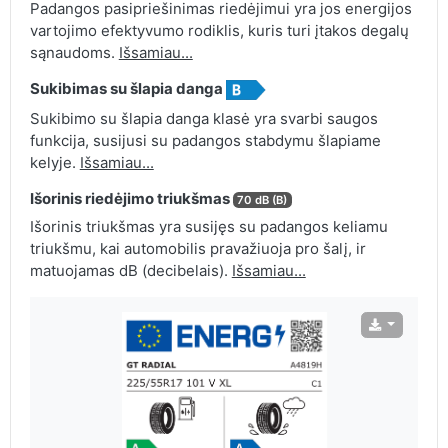
Padangos pasipriešinimas riedėjimui yra jos energijos
vartojimo efektyvumo rodiklis, kuris turi įtakos degalų
sąnaudoms.
Išsamiau...
Sukibimas su šlapia danga
Sukibimo su šlapia danga klasė yra svarbi saugos
funkcija, susijusi su padangos stabdymu šlapiame
kelyje.
Išsamiau...
Išorinis riedėjimo triukšmas
70 dB (B)
Išorinis triukšmas yra susijęs su padangos keliamu
triukšmu, kai automobilis pravažiuoja pro šalį, ir
matuojamas dB (decibelais).
Išsamiau...