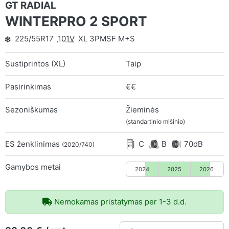
GT RADIAL
WINTERPRO 2 SPORT
225/55R17
101V
XL 3PMSF M+S
Sustiprintos (XL)
Taip
Pasirinkimas
€€
Sezoniškumas
Žieminės
(standartinio mišinio)
ES ženklinimas
C
B
70dB
(2020/740)
Gamybos metai
2024
2025
2026
Nemokamas pristatymas per 1-3 d.d.