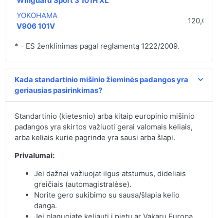
Winguard Sport 3 101H XL
YOKOHAMA
120,00 €
V906 101V
* - ES ženklinimas pagal reglamentą 1222/2009.
Kada standartinio mišinio žieminės padangos yra
geriausias pasirinkimas?
Standartinio (kietesnio) arba kitaip europinio mišinio
padangos yra skirtos važiuoti gerai valomais keliais,
arba keliais kurie pagrinde yra sausi arba šlapi.
Privalumai:
Jei dažnai važiuojat ilgus atstumus, dideliais
greičiais (automagistralėse).
Norite gero sukibimo su sausa/šlapia kelio
danga.
Jei planuojate keliauti į pietų ar Vakarų Europa.