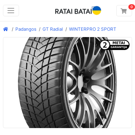
0
Padangos
GT Radial
WINTERPRO 2 SPORT