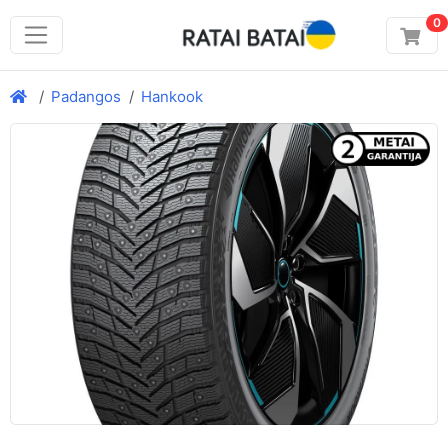
0
Padangos
Hankook