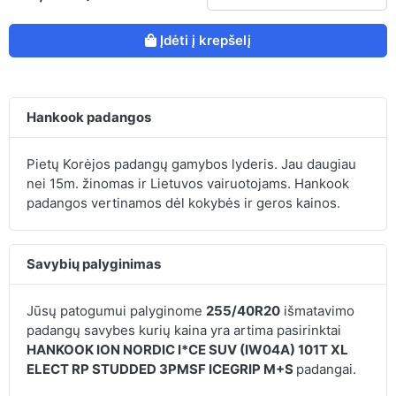
Įdėti į krepšelį
Hankook padangos
Pietų Korėjos padangų gamybos lyderis. Jau daugiau
nei 15m. žinomas ir Lietuvos vairuotojams. Hankook
padangos vertinamos dėl kokybės ir geros kainos.
Savybių palyginimas
Jūsų patogumui palyginome
255/40R20
išmatavimo
padangų savybes kurių kaina yra artima pasirinktai
HANKOOK ION NORDIC I*CE SUV (IW04A) 101T XL
ELECT RP STUDDED 3PMSF ICEGRIP M+S
padangai.