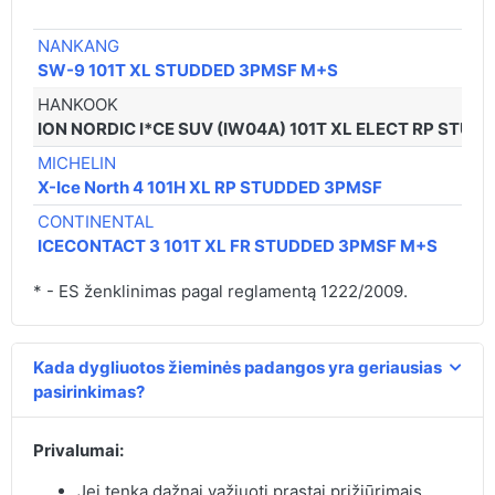
NANKANG
SW-9 101T XL STUDDED 3PMSF M+S
HANKOOK
ION NORDIC I*CE SUV (IW04A) 101T XL ELECT RP STUD
MICHELIN
X-Ice North 4 101H XL RP STUDDED 3PMSF
CONTINENTAL
ICECONTACT 3 101T XL FR STUDDED 3PMSF M+S
* - ES ženklinimas pagal reglamentą 1222/2009.
Kada dygliuotos žieminės padangos yra geriausias
pasirinkimas?
Privalumai:
Jei tenka dažnai važiuoti prastai prižiūrimais