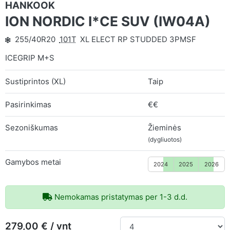
HANKOOK
ION NORDIC I*CE SUV (IW04A)
255/40R20
101T
XL ELECT RP STUDDED 3PMSF
ICEGRIP M+S
Sustiprintos (XL)
Taip
Pasirinkimas
€€
Sezoniškumas
Žieminės
(dygliuotos)
Gamybos metai
2024
2025
2026
Nemokamas pristatymas per 1-3 d.d.
279,00 € / vnt