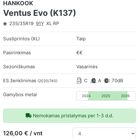
HANKOOK
Ventus Evo (K137)
235/35R19
91Y
XL RP
Sustiprintos (XL)
Taip
Pasirinkimas
€€
Sezoniškumas
Vasarinės
ES ženklinimas
C
A
70dB
(2020/740)
Gamybos metai
2024
2025
2026
Nemokamas pristatymas per 1-3 d.d.
126,00 € / vnt