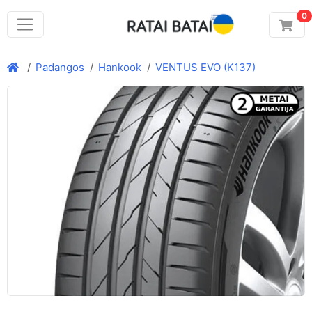
0
Padangos
Hankook
VENTUS EVO (K137)