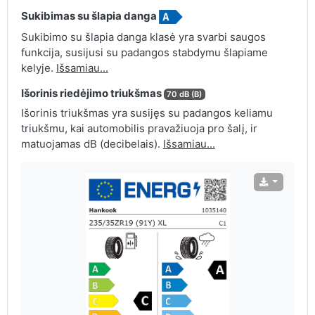
Sukibimas su šlapia danga
Sukibimo su šlapia danga klasė yra svarbi saugos
funkcija, susijusi su padangos stabdymu šlapiame
kelyje.
Išsamiau...
Išorinis riedėjimo triukšmas
70 dB (B)
Išorinis triukšmas yra susijęs su padangos keliamu
triukšmu, kai automobilis pravažiuoja pro šalį, ir
matuojamas dB (decibelais).
Išsamiau...