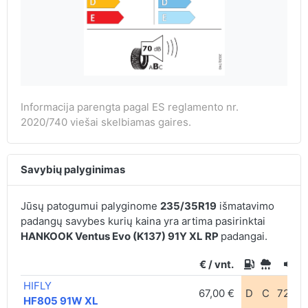
Informacija parengta pagal ES reglamento nr.
2020/740 viešai skelbiamas gaires.
Savybių palyginimas
Jūsų patogumui palyginome
235/35R19
išmatavimo
padangų savybes kurių kaina yra artima pasirinktai
HANKOOK Ventus Evo (K137) 91Y XL RP
padangai.
€ / vnt.
HIFLY
67,00 €
D
C
72db
HF805 91W XL