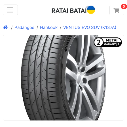
0
Padangos
Hankook
VENTUS EVO SUV (K137A)