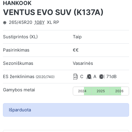
HANKOOK
VENTUS EVO SUV (K137A)
265/45R20
108Y
XL RP
Sustiprintos (XL)
Taip
Pasirinkimas
€€
Sezoniškumas
Vasarinės
ES ženklinimas
C
A
71dB
(2020/740)
Gamybos metai
2024
2025
2026
Išparduota