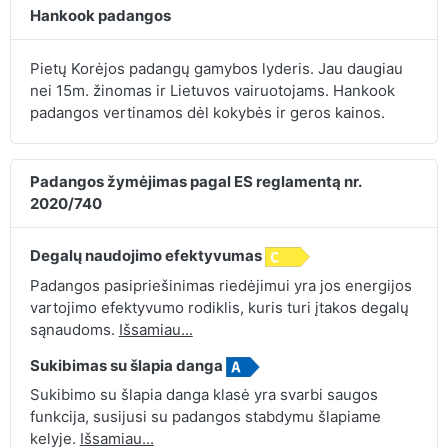
Hankook padangos
Pietų Korėjos padangų gamybos lyderis. Jau daugiau
nei 15m. žinomas ir Lietuvos vairuotojams. Hankook
padangos vertinamos dėl kokybės ir geros kainos.
Padangos žymėjimas pagal ES reglamentą nr.
2020/740
Degalų naudojimo efektyvumas
Padangos pasipriešinimas riedėjimui yra jos energijos
vartojimo efektyvumo rodiklis, kuris turi įtakos degalų
sąnaudoms.
Išsamiau...
Sukibimas su šlapia danga
Sukibimo su šlapia danga klasė yra svarbi saugos
funkcija, susijusi su padangos stabdymu šlapiame
kelyje.
Išsamiau...