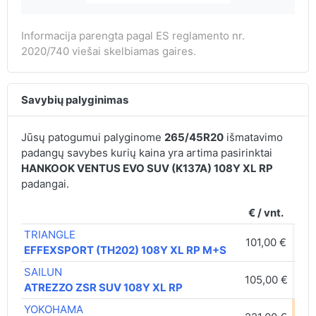
Informacija parengta pagal ES reglamento nr.
2020/740 viešai skelbiamas gaires.
Savybių palyginimas
Jūsų patogumui palyginome
265/45R20
išmatavimo
padangų savybes kurių kaina yra artima pasirinktai
HANKOOK VENTUS EVO SUV (K137A) 108Y XL RP
padangai.
€ / vnt.
TRIANGLE
101,00 €
C
EFFEXSPORT (TH202) 108Y XL RP M+S
SAILUN
105,00 €
C
ATREZZO ZSR SUV 108Y XL RP
YOKOHAMA