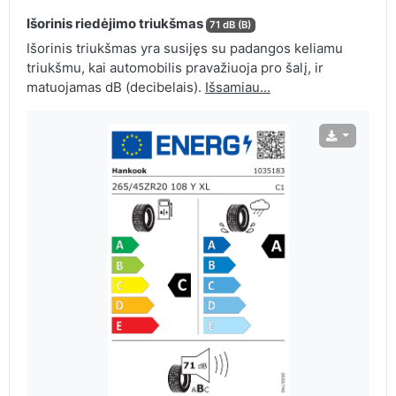
Išorinis riedėjimo triukšmas
71 dB (B)
Išorinis triukšmas yra susijęs su padangos keliamu
triukšmu, kai automobilis pravažiuoja pro šalį, ir
matuojamas dB (decibelais).
Išsamiau...