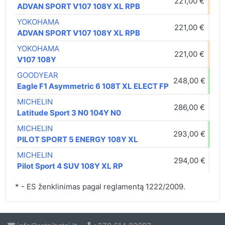
221,00 €
D
ADVAN SPORT V107 108Y XL RPB
YOKOHAMA
221,00 €
C
ADVAN SPORT V107 108Y XL RPB
YOKOHAMA
221,00 €
D
V107 108Y
GOODYEAR
248,00 €
B
Eagle F1 Asymmetric 6 108T XL ELECT FP
MICHELIN
286,00 €
C
Latitude Sport 3 N0 104Y N0
MICHELIN
293,00 €
A
PILOT SPORT 5 ENERGY 108Y XL
MICHELIN
294,00 €
C
Pilot Sport 4 SUV 108Y XL RP
* - ES ženklinimas pagal reglamentą 1222/2009.