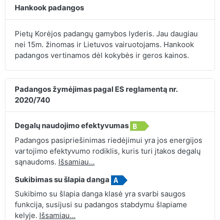
Hankook padangos
Pietų Korėjos padangų gamybos lyderis. Jau daugiau
nei 15m. žinomas ir Lietuvos vairuotojams. Hankook
padangos vertinamos dėl kokybės ir geros kainos.
Padangos žymėjimas pagal ES reglamentą nr.
2020/740
Degalų naudojimo efektyvumas
Padangos pasipriešinimas riedėjimui yra jos energijos
vartojimo efektyvumo rodiklis, kuris turi įtakos degalų
sąnaudoms.
Išsamiau...
Sukibimas su šlapia danga
Sukibimo su šlapia danga klasė yra svarbi saugos
funkcija, susijusi su padangos stabdymu šlapiame
kelyje.
Išsamiau...