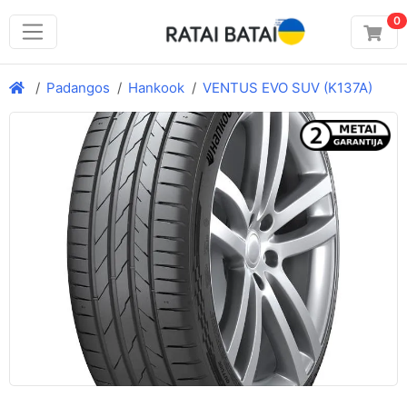
0
Padangos
Hankook
VENTUS EVO SUV (K137A)