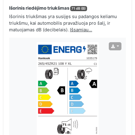
Išorinis riedėjimo triukšmas
71 dB (B)
Išorinis triukšmas yra susijęs su padangos keliamu
triukšmu, kai automobilis pravažiuoja pro šalį, ir
matuojamas dB (decibelais).
Išsamiau...