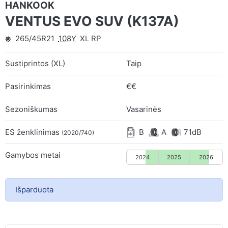
HANKOOK
VENTUS EVO SUV (K137A)
265/45R21
108Y
XL RP
Sustiprintos (XL)
Taip
Pasirinkimas
€€
Sezoniškumas
Vasarinės
ES ženklinimas
B
A
71dB
(2020/740)
Gamybos metai
2024
2025
2026
Išparduota