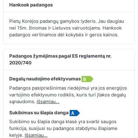
Hankook padangos
Pietų Korėjos padangų gamybos lyderis. Jau daugiau
nei 15m. žinomas ir Lietuvos vairuotojams. Hankook
padangos vertinamos dėl kokybės ir geros kainos.
Padangos žymėjimas pagal ES reglamentą nr.
2020/740
Degalų naudojimo efektyvumas
Padangos pasipriešinimas riedėjimui yra jos energijos
vartojimo efektyvumo rodiklis, kuris turi įtakos degalų
sąnaudoms.
Išsamiau...
Sukibimas su šlapia danga
Sukibimo su šlapia danga klasė yra svarbi saugos
funkcija, susijusi su padangos stabdymu šlapiame
kelyje.
Išsamiau...