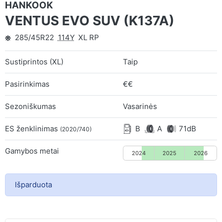
HANKOOK
VENTUS EVO SUV (K137A)
285/45R22
114Y
XL RP
Sustiprintos (XL)
Taip
Pasirinkimas
€€
Sezoniškumas
Vasarinės
ES ženklinimas
B
A
71dB
(2020/740)
Gamybos metai
2024
2025
2026
Išparduota