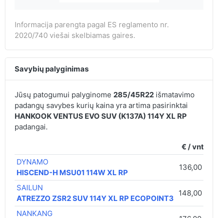
Informacija parengta pagal ES reglamento nr.
2020/740 viešai skelbiamas gaires.
Savybių palyginimas
Jūsų patogumui palyginome
285/45R22
išmatavimo
padangų savybes kurių kaina yra artima pasirinktai
HANKOOK VENTUS EVO SUV (K137A) 114Y XL RP
padangai.
€ / vnt.
DYNAMO
136,00 €
HISCEND-H MSU01 114W XL RP
SAILUN
148,00 €
ATREZZO ZSR2 SUV 114Y XL RP ECOPOINT3
NANKANG