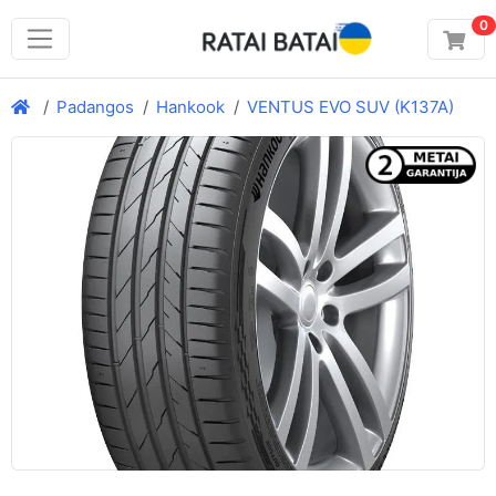
0
Padangos
Hankook
VENTUS EVO SUV (K137A)