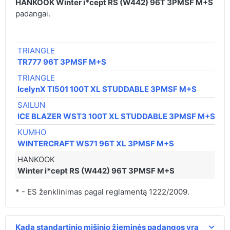
HANKOOK Winter i*cept RS (W442) 96T 3PMSF M+S
padangai.
€ 
TRIANGLE
66
TR777 96T 3PMSF M+S
TRIANGLE
67
IcelynX TI501 100T XL STUDDABLE 3PMSF M+S
SAILUN
70
ICE BLAZER WST3 100T XL STUDDABLE 3PMSF M+S
KUMHO
94
WINTERCRAFT WS71 96T XL 3PMSF M+S
HANKOOK
11
Winter i*cept RS (W442) 96T 3PMSF M+S
* - ES ženklinimas pagal reglamentą 1222/2009.
Kada standartinio mišinio žieminės padangos yra