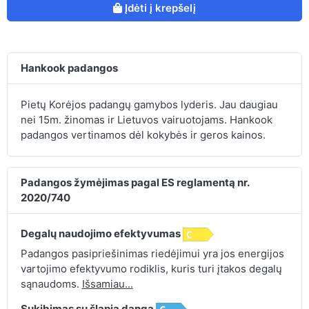
Įdėti į krepšelį
Hankook padangos
Pietų Korėjos padangų gamybos lyderis. Jau daugiau
nei 15m. žinomas ir Lietuvos vairuotojams. Hankook
padangos vertinamos dėl kokybės ir geros kainos.
Padangos žymėjimas pagal ES reglamentą nr.
2020/740
Degalų naudojimo efektyvumas
Padangos pasipriešinimas riedėjimui yra jos energijos
vartojimo efektyvumo rodiklis, kuris turi įtakos degalų
sąnaudoms.
Išsamiau...
Sukibimas su šlapia danga