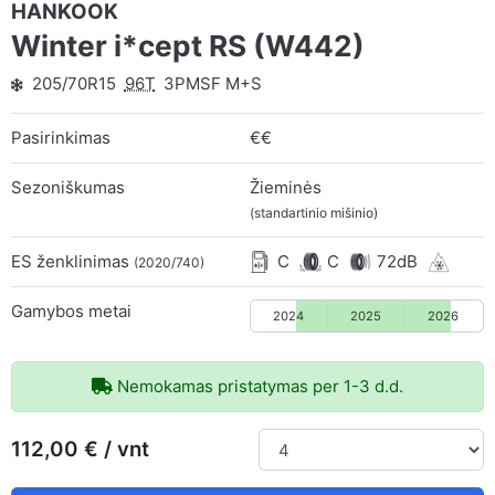
HANKOOK
Winter i*cept RS (W442)
205/70R15
96T
3PMSF M+S
Pasirinkimas
€€
Sezoniškumas
Žieminės
(standartinio mišinio)
ES ženklinimas
C
C
72dB
(2020/740)
Gamybos metai
2024
2025
2026
Nemokamas pristatymas per 1-3 d.d.
112,00 € / vnt