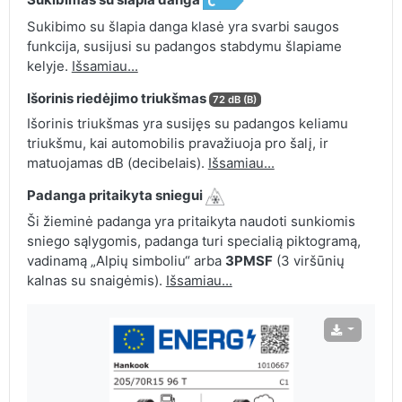
Sukibimo su šlapia danga klasė yra svarbi saugos
funkcija, susijusi su padangos stabdymu šlapiame
kelyje.
Išsamiau...
Išorinis riedėjimo triukšmas
72 dB (B)
Išorinis triukšmas yra susijęs su padangos keliamu
triukšmu, kai automobilis pravažiuoja pro šalį, ir
matuojamas dB (decibelais).
Išsamiau...
Padanga pritaikyta sniegui
Ši žieminė padanga yra pritaikyta naudoti sunkiomis
sniego sąlygomis, padanga turi specialią piktogramą,
vadinamą „Alpių simboliu“ arba
3PMSF
(3 viršūnių
kalnas su snaigėmis).
Išsamiau...