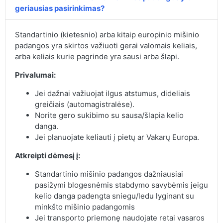
geriausias pasirinkimas?
Standartinio (kietesnio) arba kitaip europinio mišinio
padangos yra skirtos važiuoti gerai valomais keliais,
arba keliais kurie pagrinde yra sausi arba šlapi.
Privalumai:
Jei dažnai važiuojat ilgus atstumus, dideliais
greičiais (automagistralėse).
Norite gero sukibimo su sausa/šlapia kelio
danga.
Jei planuojate keliauti į pietų ar Vakarų Europa.
Atkreipti dėmesį į:
Standartinio mišinio padangos dažniausiai
pasižymi blogesnėmis stabdymo savybėmis jeigu
kelio danga padengta sniegu/ledu lyginant su
minkšto mišinio padangomis
Jei transporto priemonę naudojate retai vasaros