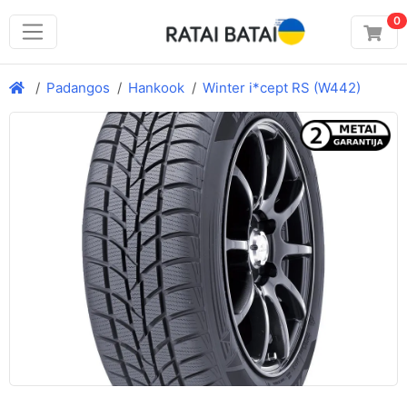
0
Padangos
Hankook
Winter i*cept RS (W442)