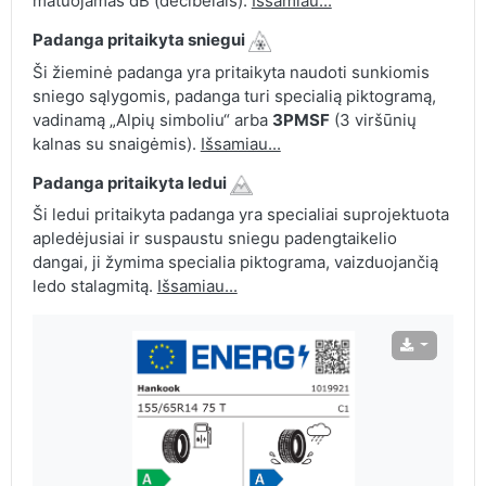
matuojamas dB (decibelais).
Išsamiau...
Padanga pritaikyta sniegui
Ši žieminė padanga yra pritaikyta naudoti sunkiomis
sniego sąlygomis, padanga turi specialią piktogramą,
vadinamą „Alpių simboliu“ arba
3PMSF
(3 viršūnių
kalnas su snaigėmis).
Išsamiau...
Padanga pritaikyta ledui
Ši ledui pritaikyta padanga yra specialiai suprojektuota
apledėjusiai ir suspaustu sniegu padengtaikelio
dangai, ji žymima specialia piktograma, vaizduojančią
ledo stalagmitą.
Išsamiau...