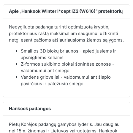
Apie „Hankook Winter i*cept iZ2 (W616)“ protektorių
Nedygliuota padanga turinti optimizuotą kryptinį
protektoriaus raštą maksimaliam saugumui užtikrinti
netgi esant pačioms atšiauriausioms žiemos sąlygoms.
Smailios 3D blokų briaunos - apledijusiems ir
apsnigtiems keliams
Z-formos sukibimo blokai šoninėse zonose -
valdomumui ant sniego
Vandens grioveliai - valdomumui ant šlapio
pavirčiaus ir patežusio sniego
Hankook padangos
Pietų Korėjos padangų gamybos lyderis. Jau daugiau
nei 15m. žinomas ir Lietuvos vairuotojams. Hankook