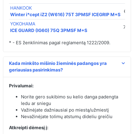
HANKOOK
67,0
Winter i*cept iZ2 (W616) 75T 3PMSF ICEGRIP M+S
YOKOHAMA
73,0
ICE GUARD (IG60) 75Q 3PMSF M+S
* - ES ženklinimas pagal reglamentą 1222/2009.
Kada minkšto mišinio žieminės padangos yra
geriausias pasirinkimas?
Privalumai:
Norite gero sukibimo su kelio danga padengta
ledu ar sniegu
Važinėjate dažniausiai po miestą/užmiestį
Nevažinėjate tolimų atstumų dideliu greičiu
Atkreipti dėmesį į: