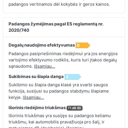
padangos vertinamos dėl kokybės ir geros kainos.
Padangos žymėjimas pagal ES reglamentą nr.
2020/740
Degalų naudojimo efektyvumas
Padangos pasipriešinimas riedėjimui yra jos energijos
vartojimo efektyvumo rodiklis, kuris turi įtakos degalų
sąnaudoms.
Išsamiau...
Sukibimas su šlapia danga
Sukibimo su šlapia danga klasė yra svarbi saugos
funkcija, susijusi su padangos stabdymu šlapiame
kelyje.
Išsamiau...
Išorinis riedėjimo triukšmas
71 dB (B)
Išorinis triukšmas yra susijęs su padangos keliamu
triukšmu, kai automobilis pravažiuoja pro šalį, ir