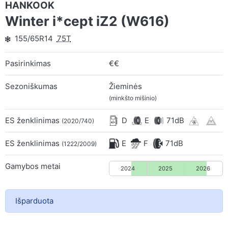
HANKOOK
Winter i*cept iZ2 (W616)
155/65R14
75T
Pasirinkimas
€€
Sezoniškumas
Žieminės
(minkšto mišinio)
ES ženklinimas
D
E
71dB
(2020/740)
ES ženklinimas
E
F
71dB
(1222/2009)
Gamybos metai
2024
2025
2026
Išparduota