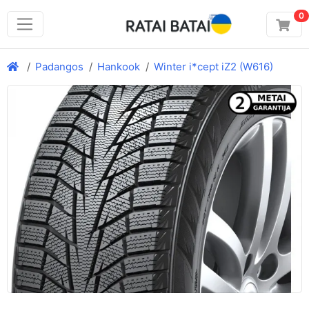
0
Padangos
Hankook
Winter i*cept iZ2 (W616)