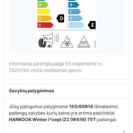
Informacija parengta pagal ES reglamento nr.
2020/740 viešai skelbiamas gaires.
Savybių palyginimas
Jūsų patogumui palyginome
155/65R14
išmatavimo
padangų savybes kurių kaina yra artima pasirinktai
HANKOOK Winter i*cept iZ2 (W616) 75T
padangai.
€ / v