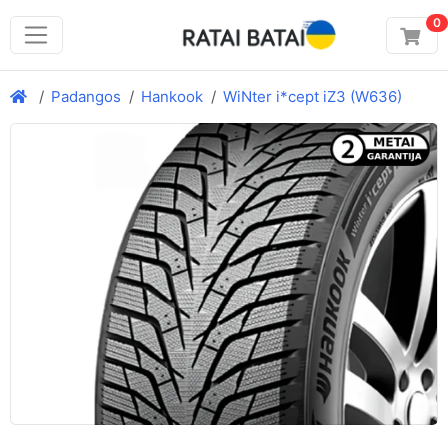
0
Padangos
Hankook
WiNter i*cept iZ3 (W636)