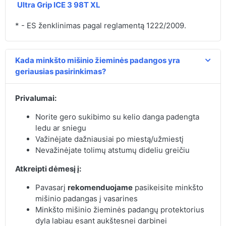
Ultra Grip ICE 3 98T XL
* - ES ženklinimas pagal reglamentą 1222/2009.
Kada minkšto mišinio žieminės padangos yra
geriausias pasirinkimas?
Privalumai:
Norite gero sukibimo su kelio danga padengta
ledu ar sniegu
Važinėjate dažniausiai po miestą/užmiestį
Nevažinėjate tolimų atstumų dideliu greičiu
Atkreipti dėmesį į:
Pavasarį
rekomenduojame
pasikeisite minkšto
mišinio padangas į vasarines
Minkšto mišinio žieminės padangų protektorius
dyla labiau esant aukštesnei darbinei