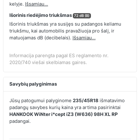
kelyje.
Išsamiau...
Išorinis riedėjimo triukšmas
72 dB (B)
Išorinis triukšmas yra susijęs su padangos keliamu
triukšmu, kai automobilis pravažiuoja pro šalį, ir
matuojamas dB (decibelais).
Išsamiau...
Informacija parengta pagal ES reglamento nr.
2020/740 viešai skelbiamas gaires.
Savybių palyginimas
Jūsų patogumui palyginome
235/45R18
išmatavimo
padangų savybes kurių kaina yra artima pasirinktai
HANKOOK WiNter i*cept iZ3 (W636) 98H XL RP
padangai.