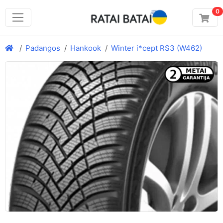
0
Padangos
Hankook
Winter i*cept RS3 (W462)