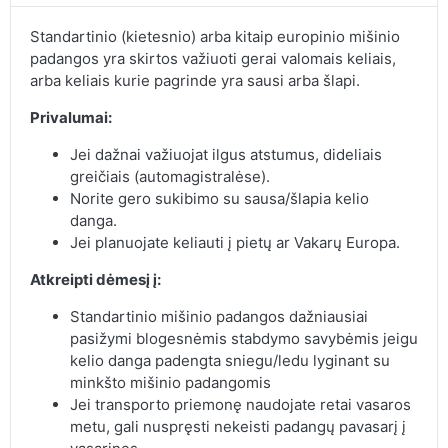
Standartinio (kietesnio) arba kitaip europinio mišinio
padangos yra skirtos važiuoti gerai valomais keliais,
arba keliais kurie pagrinde yra sausi arba šlapi.
Privalumai:
Jei dažnai važiuojat ilgus atstumus, dideliais
greičiais (automagistralėse).
Norite gero sukibimo su sausa/šlapia kelio
danga.
Jei planuojate keliauti į pietų ar Vakarų Europa.
Atkreipti dėmesį į:
Standartinio mišinio padangos dažniausiai
pasižymi blogesnėmis stabdymo savybėmis jeigu
kelio danga padengta sniegu/ledu lyginant su
minkšto mišinio padangomis
Jei transporto priemonę naudojate retai vasaros
metu, gali nuspręsti nekeisti padangų pavasarį į