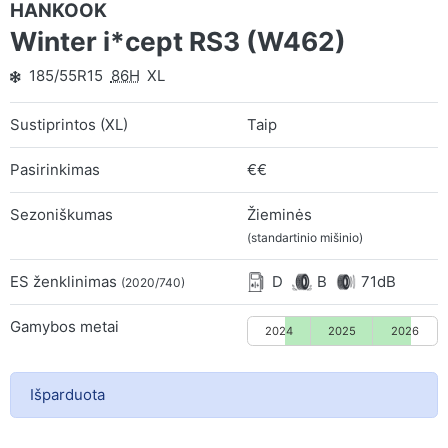
HANKOOK
Winter i*cept RS3 (W462)
185/55R15
86H
XL
Sustiprintos (XL)
Taip
Pasirinkimas
€€
Sezoniškumas
Žieminės
(standartinio mišinio)
ES ženklinimas
D
B
71dB
(2020/740)
Gamybos metai
2024
2025
2026
Išparduota