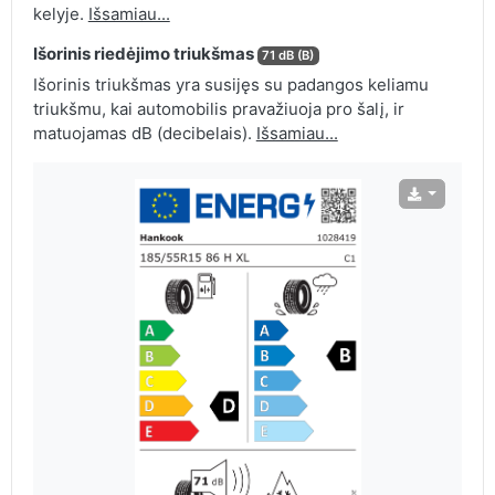
kelyje.
Išsamiau...
Išorinis riedėjimo triukšmas
71 dB (B)
Išorinis triukšmas yra susijęs su padangos keliamu
triukšmu, kai automobilis pravažiuoja pro šalį, ir
matuojamas dB (decibelais).
Išsamiau...