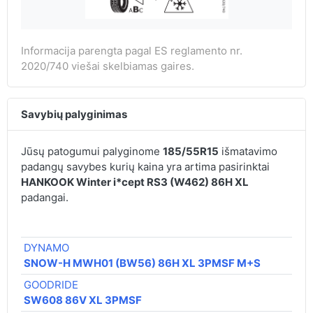
Informacija parengta pagal ES reglamento nr.
2020/740 viešai skelbiamas gaires.
Savybių palyginimas
Jūsų patogumui palyginome
185/55R15
išmatavimo
padangų savybes kurių kaina yra artima pasirinktai
HANKOOK Winter i*cept RS3 (W462) 86H XL
padangai.
DYNAMO
SNOW-H MWH01 (BW56) 86H XL 3PMSF M+S
GOODRIDE
SW608 86V XL 3PMSF