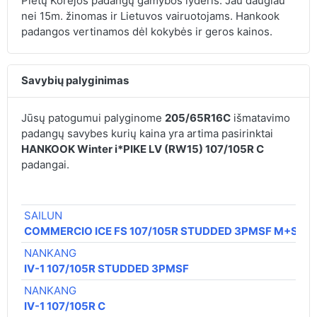
Pietų Korėjos padangų gamybos lyderis. Jau daugiau
nei 15m. žinomas ir Lietuvos vairuotojams. Hankook
padangos vertinamos dėl kokybės ir geros kainos.
Savybių palyginimas
Jūsų patogumui palyginome
205/65R16C
išmatavimo
padangų savybes kurių kaina yra artima pasirinktai
HANKOOK Winter i*PIKE LV (RW15) 107/105R C
padangai.
SAILUN
COMMERCIO ICE FS 107/105R STUDDED 3PMSF M+S
NANKANG
IV-1 107/105R STUDDED 3PMSF
NANKANG
IV-1 107/105R C