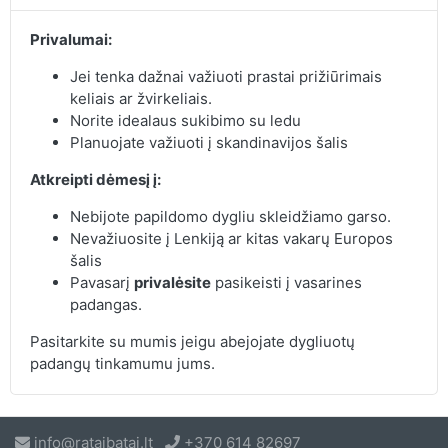
Privalumai:
Jei tenka dažnai važiuoti prastai prižiūrimais
keliais ar žvirkeliais.
Norite idealaus sukibimo su ledu
Planuojate važiuoti į skandinavijos šalis
Atkreipti dėmesį į:
Nebijote papildomo dygliu skleidžiamo garso.
Nevažiuosite į Lenkiją ar kitas vakarų Europos
šalis
Pavasarį
privalėsite
pasikeisti į vasarines
padangas.
Pasitarkite su mumis jeigu abejojate dygliuotų
padangų tinkamumu jums.
info@rataibatai.lt
+370 614 82697