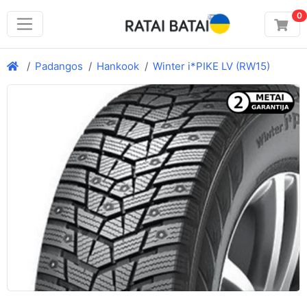
0
Padangos
Hankook
Winter i*PIKE LV (RW15)